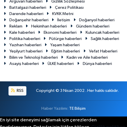
Arguvan haberleri
Gizlilik Sözleşmesi
Battalgazi haberleri
Çerez Politikası
Darende haberleri
KVKK Metni
Doğanşehir haberleri
İletişim
Doğanyol haberleri
Reklam
Hekimhan haberleri
Gündem haberleri
Kale haberleri
Ekonomi haberleri
Kuluncak haberleri
Politika haberleri
Pütürge haberleri
Sağlık haberleri
Yazıhan haberleri
Yaşam haberleri
Yeşilyurt haberleri
Eğitim haberleri
Vefat Haberleri
Bilim ve Teknoloji haberleri
Kadın ve Aile haberleri
Asayiş haberleri
ÜLKE haberleri
Dünya haberleri
RSS
Copyright © 3 Nisan 2002 . Her hakkı saklıdır.
Haber Yazılımı:
TE Bilişim
En iyi site deneyimi sağlamak için çerezlerden