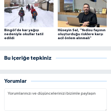
Bingöl’de kar yağışı
Hüseyin Sal, "Yedisu fayının
nedeniyle okullar tatil
oluşturduğu risklere karşı
edildi
acil önlem alınmalı"
Bu içeriğe tepkiniz
Yorumlar