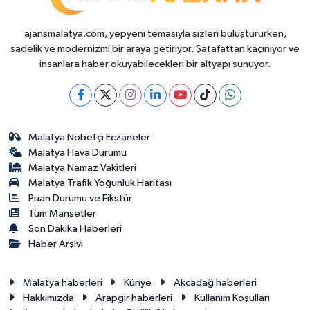
ajansmalatya.com, yepyeni temasıyla sizleri buluştururken,
sadelik ve modernizmi bir araya getiriyor. Şatafattan kaçınıyor ve
insanlara haber okuyabilecekleri bir altyapı sunuyor.
Malatya Nöbetçi Eczaneler
Malatya Hava Durumu
Malatya Namaz Vakitleri
Malatya Trafik Yoğunluk Haritası
Puan Durumu ve Fikstür
Tüm Manşetler
Son Dakika Haberleri
Haber Arşivi
Malatya haberleri
Künye
Akçadağ haberleri
Hakkımızda
Arapgir haberleri
Kullanım Koşulları