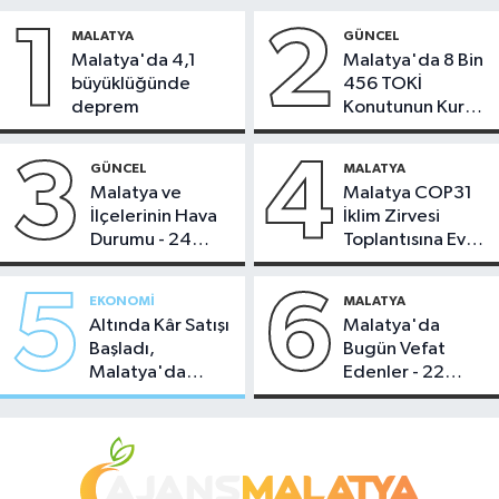
1
2
MALATYA
GÜNCEL
Malatya'da 4,1
Malatya'da 8 Bin
büyüklüğünde
456 TOKİ
deprem
Konutunun Kurası
Bugün Çekiliyor
3
4
GÜNCEL
MALATYA
Malatya ve
Malatya COP31
İlçelerinin Hava
İklim Zirvesi
Durumu - 24
Toplantısına Ev
Temmuz 2026
Sahipliği Yaptı
5
6
EKONOMI
MALATYA
Altında Kâr Satışı
Malatya'da
Başladı,
Bugün Vefat
Malatya'da
Edenler - 22
Makas Ne
Temmuz 2026
Durumda?