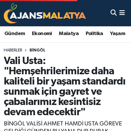
Asayiş
Malatya Nöbetçi Eczaneler
Gündem
Ekonomi
Malatya
Politika
Yaşam
Dünya
Malatya Hava Durumu
HABERLER
BINGÖL
Eğitim
Malatya Namaz Vakitleri
Vali Usta:
Ekonomi
Malatya Trafik Yoğunluk Haritası
"Hemşehrilerimize daha
kaliteli bir yaşam standardı
Gündem
TFF 3.Lig 2.Grup Puan Durumu ve Fikstür
sunmak için gayret ve
Kadın
Tüm Manşetler
çabalarımız kesintisiz
devam edecektir"
Kültür & Sanat
Son Dakika Haberleri
BİNGÖL VALİSİ AHMET HAMDİ USTA GÖREVE
Magazin
Haber Arşivi