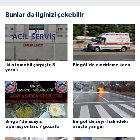
Bunlar da ilginizi çekebilir
İki otomobil çarpıştı: 8
Bingöl'de zincirleme kaza
yaralı
Bingöl'de asayiş
Bingöl'de seyir halindeki
operasyonları: 7 gözaltı
araçta yangın