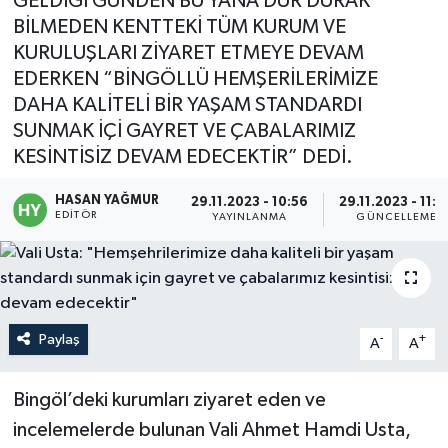
GELDİĞİ GÜNDEN BU YANA DUR DURAK
BİLMEDEN KENTTEKİ TÜM KURUM VE
Politika
KURULUŞLARI ZİYARET ETMEYE DEVAM
EDERKEN “BİNGÖLLÜ HEMŞERİLERİMİZE
Sağlık
DAHA KALİTELİ BİR YAŞAM STANDARDI
SUNMAK İÇİ GAYRET VE ÇABALARIMIZ
Spor
KESİNTİSİZ DEVAM EDECEKTİR” DEDİ.
Teknoloji
HASAN YAĞMUR
29.11.2023 - 10:56
29.11.2023 - 11:0
EDITÖR
YAYINLANMA
GÜNCELLEME
Yaşam
Paylaş
-
+
A
A
Bingöl’deki kurumları ziyaret eden ve
incelemelerde bulunan Vali Ahmet Hamdi Usta,