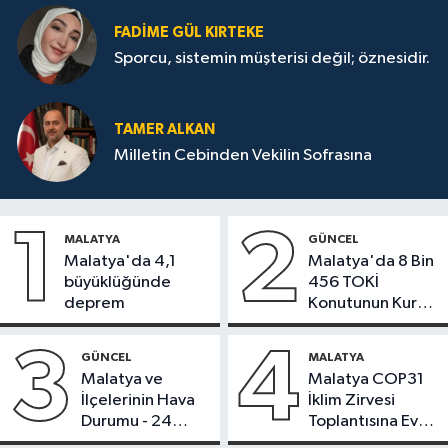
FADIME GÜL KIRTEKE
Sporcu, sistemin müşterisi değil; öznesidir.
TAMER ALKAN
Milletin Cebinden Vekilin Sofrasına
1
2
MALATYA
GÜNCEL
Malatya'da 4,1
Malatya'da 8 Bin
büyüklüğünde
456 TOKİ
deprem
Konutunun Kurası
Bugün Çekiliyor
3
4
GÜNCEL
MALATYA
Malatya ve
Malatya COP31
İlçelerinin Hava
İklim Zirvesi
Durumu - 24
Toplantısına Ev
Temmuz 2026
Sahipliği Yaptı