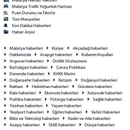
Malatya Namaz Vakitleri
Malatya Trafik Yoğunluk Haritası
Puan Durumu ve Fikstür
Tüm Manşetler
Son Dakika Haberleri
Haber Arşivi
Malatya haberleri
Künye
Akçadağ haberleri
Hakkımızda
Arapgir haberleri
Kullanım Koşulları
Arguvan haberleri
Gizlilik Sözleşmesi
Battalgazi haberleri
Çerez Politikası
Darende haberleri
KVKK Metni
Doğanşehir haberleri
İletişim
Doğanyol haberleri
Reklam
Hekimhan haberleri
Gündem haberleri
Kale haberleri
Ekonomi haberleri
Kuluncak haberleri
Politika haberleri
Pütürge haberleri
Sağlık haberleri
Yazıhan haberleri
Yaşam haberleri
Yeşilyurt haberleri
Eğitim haberleri
Vefat Haberleri
Bilim ve Teknoloji haberleri
Kadın ve Aile haberleri
Asayiş haberleri
ÜLKE haberleri
Dünya haberleri