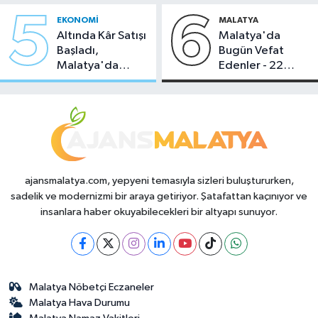
5
6
EKONOMI
MALATYA
Altında Kâr Satışı
Malatya'da
Başladı,
Bugün Vefat
Malatya'da
Edenler - 22
Makas Ne
Temmuz 2026
Durumda?
ajansmalatya.com, yepyeni temasıyla sizleri buluştururken,
sadelik ve modernizmi bir araya getiriyor. Şatafattan kaçınıyor ve
insanlara haber okuyabilecekleri bir altyapı sunuyor.
Malatya Nöbetçi Eczaneler
Malatya Hava Durumu