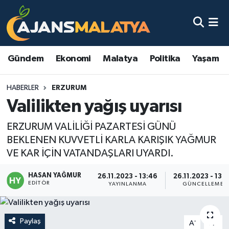
Asayiş
Malatya Nöbetçi Eczaneler
Gündem
Ekonomi
Malatya
Politika
Yaşam
Dünya
Malatya Hava Durumu
HABERLER
ERZURUM
Eğitim
Malatya Namaz Vakitleri
Valilikten yağış uyarısı
Ekonomi
Malatya Trafik Yoğunluk Haritası
ERZURUM VALİLİĞİ PAZARTESİ GÜNÜ
BEKLENEN KUVVETLİ KARLA KARIŞIK YAĞMUR
Gündem
TFF 3.Lig 2.Grup Puan Durumu ve Fikstür
VE KAR İÇİN VATANDAŞLARI UYARDI.
Kadın
Tüm Manşetler
HASAN YAĞMUR
26.11.2023 - 13:46
26.11.2023 - 13:
EDITÖR
YAYINLANMA
GÜNCELLEME
Kültür & Sanat
Son Dakika Haberleri
Magazin
Haber Arşivi
Paylaş
-
+
A
A