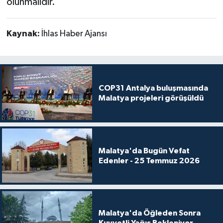
olunmalıdır.”
Kaynak:
İhlas Haber Ajansı
COP31 Antalya buluşmasında
Malatya projeleri görüşüldü
Malatya'da Bugün Vefat
Edenler - 25 Temmuz 2026
Malatya'da Öğleden Sonra
Kuvvetli Yağış Bekleniyor