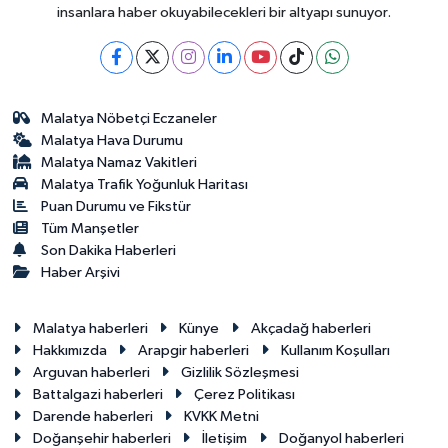
insanlara haber okuyabilecekleri bir altyapı sunuyor.
Malatya Nöbetçi Eczaneler
Malatya Hava Durumu
Malatya Namaz Vakitleri
Malatya Trafik Yoğunluk Haritası
Puan Durumu ve Fikstür
Tüm Manşetler
Son Dakika Haberleri
Haber Arşivi
Malatya haberleri
Künye
Akçadağ haberleri
Hakkımızda
Arapgir haberleri
Kullanım Koşulları
Arguvan haberleri
Gizlilik Sözleşmesi
Battalgazi haberleri
Çerez Politikası
Darende haberleri
KVKK Metni
Doğanşehir haberleri
İletişim
Doğanyol haberleri