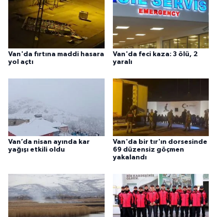
Van'da fırtına maddi hasara
Van'da feci kaza: 3 ölü, 2
yol açtı
yaralı
Van’da nisan ayında kar
Van'da bir tır'ın dorsesinde
yağışı etkili oldu
69 düzensiz göçmen
yakalandı