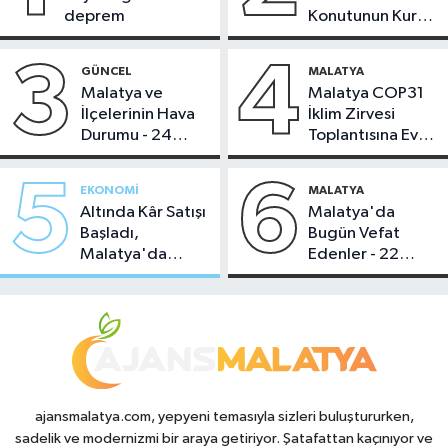
deprem
Konutunun Kurası
Bugün Çekiliyor
3
4
GÜNCEL
MALATYA
Malatya ve
Malatya COP31
İlçelerinin Hava
İklim Zirvesi
Durumu - 24
Toplantısına Ev
Temmuz 2026
Sahipliği Yaptı
5
6
EKONOMI
MALATYA
Altında Kâr Satışı
Malatya'da
Başladı,
Bugün Vefat
Malatya'da
Edenler - 22
Makas Ne
Temmuz 2026
Durumda?
ajansmalatya.com, yepyeni temasıyla sizleri buluştururken,
sadelik ve modernizmi bir araya getiriyor. Şatafattan kaçınıyor ve