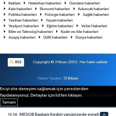
Reklam
Hekimhan haberleri
Gündem haberleri
Kale haberleri
Ekonomi haberleri
Kuluncak haberleri
Politika haberleri
Pütürge haberleri
Sağlık haberleri
Yazıhan haberleri
Yaşam haberleri
Yeşilyurt haberleri
Eğitim haberleri
Vefat Haberleri
Bilim ve Teknoloji haberleri
Kadın ve Aile haberleri
Asayiş haberleri
ÜLKE haberleri
Dünya haberleri
RSS
Copyright © 3 Nisan 2002 . Her hakkı saklıdır.
Haber Yazılımı:
TE Bilişim
En iyi site deneyimi sağlamak için çerezlerden
faydalanıyoruz. Detaylar için lütfen tıklayın.
Gizlilik politikası
Tamam
MESOB Başkanı Keskin yangınzede esnafı
19:58