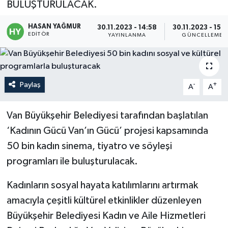
BULUŞTURULACAK.
Politika
HASAN YAĞMUR
30.11.2023 - 14:58
30.11.2023 - 15:
EDITÖR
YAYINLANMA
GÜNCELLEME
Sağlık
Spor
Paylaş
-
+
A
A
Teknoloji
Van Büyükşehir Belediyesi tarafından başlatılan
Yaşam
‘Kadının Gücü Van’ın Gücü’ projesi kapsamında
50 bin kadın sinema, tiyatro ve söyleşi
programları ile buluşturulacak.
Kadınların sosyal hayata katılımlarını artırmak
amacıyla çeşitli kültürel etkinlikler düzenleyen
Büyükşehir Belediyesi Kadın ve Aile Hizmetleri