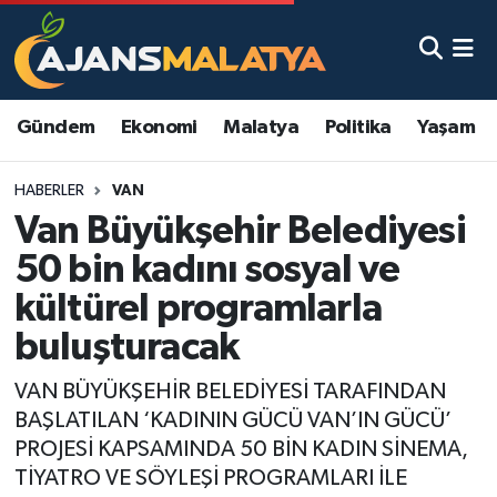
Asayiş
Malatya Nöbetçi Eczaneler
Gündem
Ekonomi
Malatya
Politika
Yaşam
Dünya
Malatya Hava Durumu
HABERLER
VAN
Eğitim
Malatya Namaz Vakitleri
Van Büyükşehir Belediyesi
Ekonomi
Malatya Trafik Yoğunluk Haritası
50 bin kadını sosyal ve
kültürel programlarla
Gündem
TFF 3.Lig 2.Grup Puan Durumu ve Fikstür
buluşturacak
Kadın
Tüm Manşetler
VAN BÜYÜKŞEHİR BELEDİYESİ TARAFINDAN
BAŞLATILAN ‘KADININ GÜCÜ VAN’IN GÜCÜ’
Kültür & Sanat
Son Dakika Haberleri
PROJESİ KAPSAMINDA 50 BİN KADIN SİNEMA,
TİYATRO VE SÖYLEŞİ PROGRAMLARI İLE
Magazin
Haber Arşivi