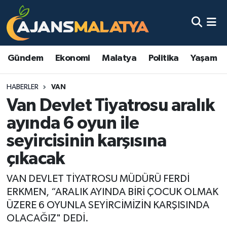
Asayiş
Malatya Nöbetçi Eczaneler
Gündem
Ekonomi
Malatya
Politika
Yaşam
Dünya
Malatya Hava Durumu
HABERLER
VAN
Eğitim
Malatya Namaz Vakitleri
Van Devlet Tiyatrosu aralık
Ekonomi
Malatya Trafik Yoğunluk Haritası
ayında 6 oyun ile
seyircisinin karşısına
Gündem
TFF 3.Lig 2.Grup Puan Durumu ve Fikstür
çıkacak
Kadın
Tüm Manşetler
VAN DEVLET TİYATROSU MÜDÜRÜ FERDİ
ERKMEN, “ARALIK AYINDA BİRİ ÇOCUK OLMAK
Kültür & Sanat
Son Dakika Haberleri
ÜZERE 6 OYUNLA SEYİRCİMİZİN KARŞISINDA
OLACAĞIZ" DEDİ.
Magazin
Haber Arşivi