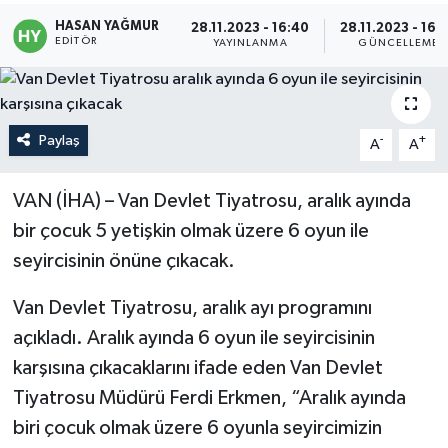
HASAN YAĞMUR
28.11.2023 - 16:40
28.11.2023 - 16:
Politika
EDITÖR
YAYINLANMA
GÜNCELLEME
Sağlık
Spor
Paylaş
-
+
A
A
Teknoloji
VAN (İHA) – Van Devlet Tiyatrosu, aralık ayında
bir çocuk 5 yetişkin olmak üzere 6 oyun ile
Yaşam
seyircisinin önüne çıkacak.
Van Devlet Tiyatrosu, aralık ayı programını
açıkladı. Aralık ayında 6 oyun ile seyircisinin
karşısına çıkacaklarını ifade eden Van Devlet
Tiyatrosu Müdürü Ferdi Erkmen, “Aralık ayında
biri çocuk olmak üzere 6 oyunla seyircimizin