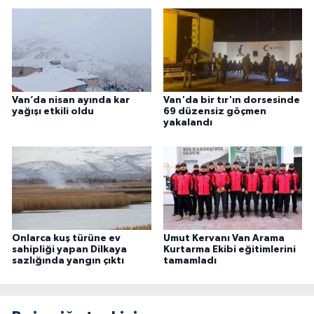
Van’da nisan ayında kar
Van'da bir tır'ın dorsesinde
yağışı etkili oldu
69 düzensiz göçmen
yakalandı
Onlarca kuş türüne ev
Umut Kervanı Van Arama
sahipliği yapan Dilkaya
Kurtarma Ekibi eğitimlerini
sazlığında yangın çıktı
tamamladı