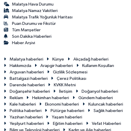
Malatya Hava Durumu
Malatya Namaz Vakitleri
Malatya Trafik Yoğunluk Haritası
Puan Durumu ve Fikstür
Tüm Manşetler
Son Dakika Haberleri
Haber Arşivi
Malatya haberleri
Künye
Akçadağ haberleri
Hakkımızda
Arapgir haberleri
Kullanım Koşulları
Arguvan haberleri
Gizlilik Sözleşmesi
Battalgazi haberleri
Çerez Politikası
Darende haberleri
KVKK Metni
Doğanşehir haberleri
İletişim
Doğanyol haberleri
Reklam
Hekimhan haberleri
Gündem haberleri
Kale haberleri
Ekonomi haberleri
Kuluncak haberleri
Politika haberleri
Pütürge haberleri
Sağlık haberleri
Yazıhan haberleri
Yaşam haberleri
Yeşilyurt haberleri
Eğitim haberleri
Vefat Haberleri
Bilim ve Teknoloji haberleri
Kadın ve Aile haberleri