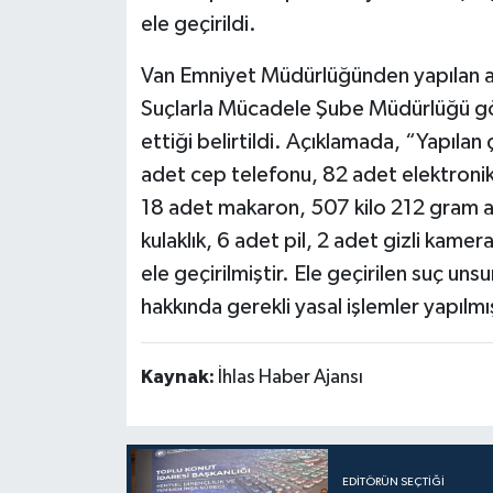
ele geçirildi.
Politika
Van Emniyet Müdürlüğünden yapılan aç
Sağlık
Suçlarla Mücadele Şube Müdürlüğü gör
ettiği belirtildi. Açıklamada, “Yapıla
Spor
adet cep telefonu, 82 adet elektronik s
18 adet makaron, 507 kilo 212 gram açık
Teknoloji
kulaklık, 6 adet pil, 2 adet gizli kame
Yaşam
ele geçirilmiştir. Ele geçirilen suç un
hakkında gerekli yasal işlemler yapılmış
Kaynak:
İhlas Haber Ajansı
EDITÖRÜN SEÇTIĞI