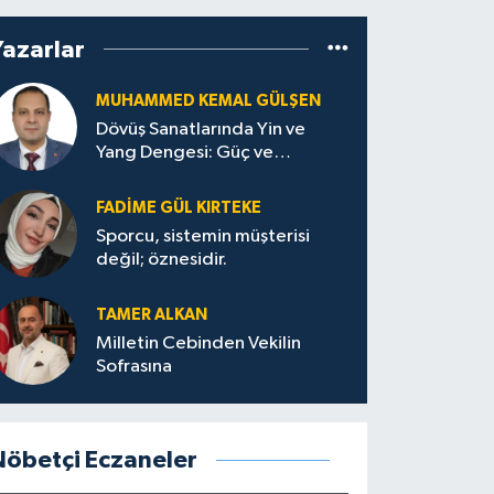
Yazarlar
MUHAMMED KEMAL GÜLŞEN
Dövüş Sanatlarında Yin ve
Yang Dengesi: Güç ve
Sakinliğin Uyumu
FADIME GÜL KIRTEKE
Sporcu, sistemin müşterisi
değil; öznesidir.
TAMER ALKAN
Milletin Cebinden Vekilin
Sofrasına
Nöbetçi Eczaneler