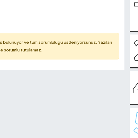
ş bulunuyor ve tüm sorumluluğu üstleniyorsunuz. Yazılan
de sorumlu tutulamaz.