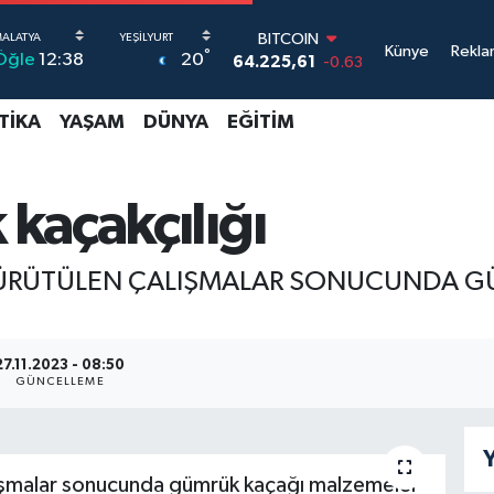
BITCOIN
Künye
Rekla
°
20
Öğle
12:38
64.225,61
-0.63
DOLAR
47,6704
0
TIKA
YAŞAM
DÜNYA
EĞITIM
EURO
55,0406
-0.08
STERLİN
64,2143
0
kaçakçılığı
GRAM ALTIN
6510.40
0.45
BİST100
 YÜRÜTÜLEN ÇALIŞMALAR SONUCUNDA 
13.799
70
27.11.2023 - 08:50
GÜNCELLEME
Y
alışmalar sonucunda gümrük kaçağı malzemeler