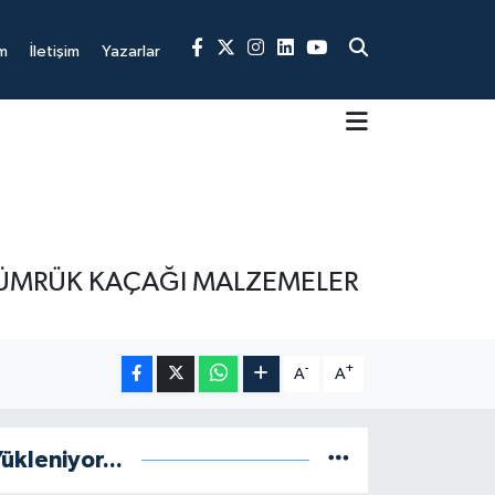
m
İletişim
Yazarlar
GÜMRÜK KAÇAĞI MALZEMELER
-
+
A
A
ükleniyor...