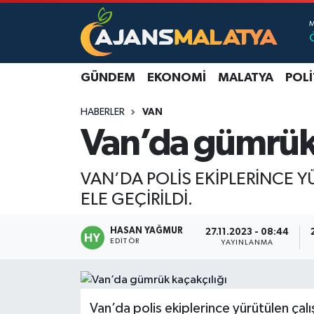
Asayiş
Malatya Nöbetçi Eczaneler
GÜNDEM
EKONOMI
MALATYA
POLI
Dünya
Malatya Hava Durumu
HABERLER
VAN
Eğitim
Malatya Namaz Vakitleri
Van’da gümrük 
Ekonomi
Malatya Trafik Yoğunluk Haritası
VAN’DA POLİS EKİPLERİNCE
Gündem
TFF 3.Lig 2.Grup Puan Durumu ve Fikstür
ELE GEÇİRİLDİ.
Kadın
Tüm Manşetler
HASAN YAĞMUR
27.11.2023 - 08:44
EDITÖR
YAYINLANMA
Kültür & Sanat
Son Dakika Haberleri
Magazin
Haber Arşivi
Van’da polis ekiplerince yürütülen ç