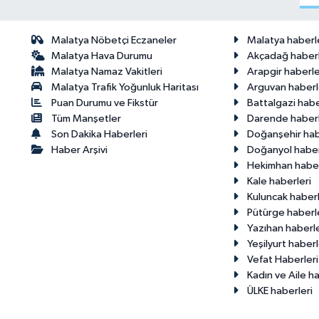
Malatya Nöbetçi Eczaneler
Malatya haberl
Malatya Hava Durumu
Akçadağ haberl
Malatya Namaz Vakitleri
Arapgir haberle
Malatya Trafik Yoğunluk Haritası
Arguvan haberl
Puan Durumu ve Fikstür
Battalgazi habe
Tüm Manşetler
Darende haberl
Son Dakika Haberleri
Doğanşehir hab
Haber Arşivi
Doğanyol haber
Hekimhan haber
Kale haberleri
Kuluncak haberl
Pütürge haberl
Yazıhan haberle
Yeşilyurt haberl
Vefat Haberleri
Kadın ve Aile ha
ÜLKE haberleri