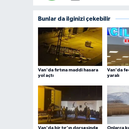
Bunlar da ilginizi çekebilir
Van'da fırtına maddi hasara
Van'da fec
yol açtı
yaralı
Van'da bir tır'ın dorsesinde
Onlarca k