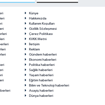
Malatya'da
Edenler -
Makas Ne
22 Temmuz
Durumda?
2026
eri
Künye
eri
Hakkımızda
ri
Kullanım Koşulları
eri
Gizlilik Sözleşmesi
rleri
Çerez Politikası
eri
KVKK Metni
erleri
İletişim
leri
Reklam
leri
Gündem haberleri
Ekonomi haberleri
eri
Politika haberleri
eri
Sağlık haberleri
ri
Yaşam haberleri
eri
Eğitim haberleri
Bilim ve Teknoloji haberleri
berleri
Asayiş haberleri
Dünya haberleri