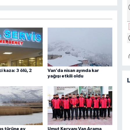
i kaza: 3 ölü, 2
Van’da nisan ayında kar
yağışı etkili oldu
uş türüne ev
Umut Kervanı Van Arama