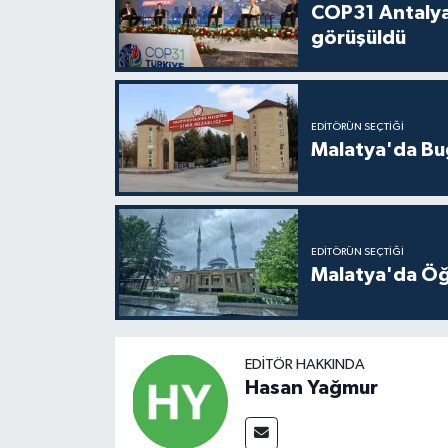
COP31 Antalya
görüşüldü
EDITÖRÜN SEÇTIĞI
Malatya'da Bu
EDITÖRÜN SEÇTIĞI
Malatya'da Öğ
EDITÖR HAKKINDA
Hasan Yağmur