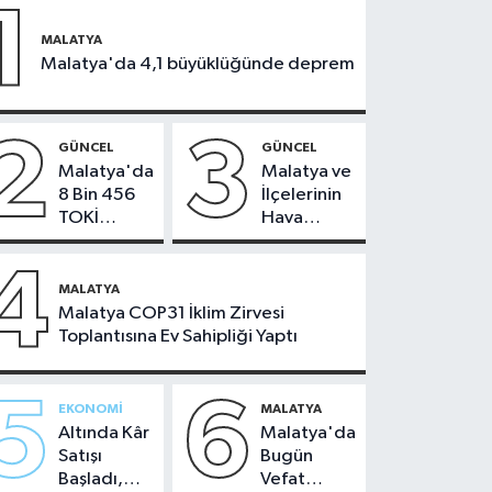
1
MALATYA
Malatya'da 4,1 büyüklüğünde deprem
2
3
GÜNCEL
GÜNCEL
Malatya'da
Malatya ve
8 Bin 456
İlçelerinin
TOKİ
Hava
Konutunun
Durumu -
Kurası
24
4
Bugün
Temmuz
MALATYA
Çekiliyor
2026
Malatya COP31 İklim Zirvesi
Toplantısına Ev Sahipliği Yaptı
5
6
EKONOMI
MALATYA
Altında Kâr
Malatya'da
Satışı
Bugün
Başladı,
Vefat