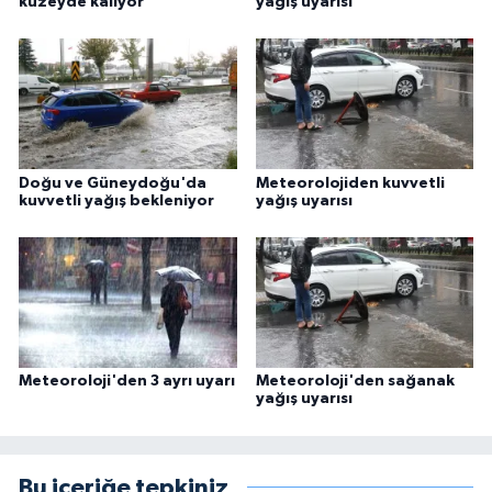
kuzeyde kalıyor
yağış uyarısı
Doğu ve Güneydoğu'da
Meteorolojiden kuvvetli
kuvvetli yağış bekleniyor
yağış uyarısı
Meteoroloji'den 3 ayrı uyarı
Meteoroloji'den sağanak
yağış uyarısı
Bu içeriğe tepkiniz