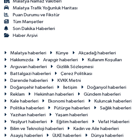
Malatya Namaz Vakitleri
Malatya Trafik Yoğunluk Haritası
Puan Durumu ve Fikstür
Tüm Manşetler
Son Dakika Haberleri
Haber Arşivi
Malatya haberleri
Künye
Akçadağ haberleri
Hakkımızda
Arapgir haberleri
Kullanım Koşulları
Arguvan haberleri
Gizlilik Sözleşmesi
Battalgazi haberleri
Çerez Politikası
Darende haberleri
KVKK Metni
Doğanşehir haberleri
İletişim
Doğanyol haberleri
Reklam
Hekimhan haberleri
Gündem haberleri
Kale haberleri
Ekonomi haberleri
Kuluncak haberleri
Politika haberleri
Pütürge haberleri
Sağlık haberleri
Yazıhan haberleri
Yaşam haberleri
Yeşilyurt haberleri
Eğitim haberleri
Vefat Haberleri
Bilim ve Teknoloji haberleri
Kadın ve Aile haberleri
Asayiş haberleri
ÜLKE haberleri
Dünya haberleri