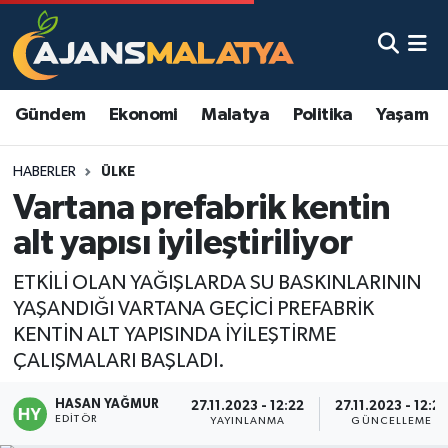
Asayiş
Malatya Nöbetçi Eczaneler
Gündem
Ekonomi
Malatya
Politika
Yaşam
Dünya
Malatya Hava Durumu
HABERLER
ÜLKE
Eğitim
Malatya Namaz Vakitleri
Vartana prefabrik kentin
Ekonomi
Malatya Trafik Yoğunluk Haritası
alt yapısı iyileştiriliyor
Gündem
TFF 3.Lig 2.Grup Puan Durumu ve Fikstür
ETKİLİ OLAN YAĞIŞLARDA SU BASKINLARININ
YAŞANDIĞI VARTANA GEÇİCİ PREFABRİK
Kadın
Tüm Manşetler
KENTİN ALT YAPISINDA İYİLEŞTİRME
ÇALIŞMALARI BAŞLADI.
Kültür & Sanat
Son Dakika Haberleri
HASAN YAĞMUR
27.11.2023 - 12:22
27.11.2023 - 12:2
EDITÖR
YAYINLANMA
GÜNCELLEME
Magazin
Haber Arşivi