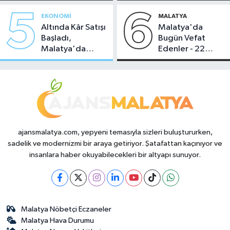
5
6
EKONOMI
MALATYA
Altında Kâr Satışı
Malatya'da
Başladı,
Bugün Vefat
Malatya'da
Edenler - 22
Makas Ne
Temmuz 2026
Durumda?
ajansmalatya.com, yepyeni temasıyla sizleri buluştururken,
sadelik ve modernizmi bir araya getiriyor. Şatafattan kaçınıyor ve
insanlara haber okuyabilecekleri bir altyapı sunuyor.
Malatya Nöbetçi Eczaneler
Malatya Hava Durumu