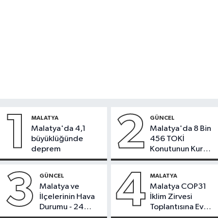
1
2
MALATYA
GÜNCEL
Malatya'da 4,1
Malatya'da 8 Bin
büyüklüğünde
456 TOKİ
deprem
Konutunun Kurası
Bugün Çekiliyor
3
4
GÜNCEL
MALATYA
Malatya ve
Malatya COP31
İlçelerinin Hava
İklim Zirvesi
Durumu - 24
Toplantısına Ev
Temmuz 2026
Sahipliği Yaptı