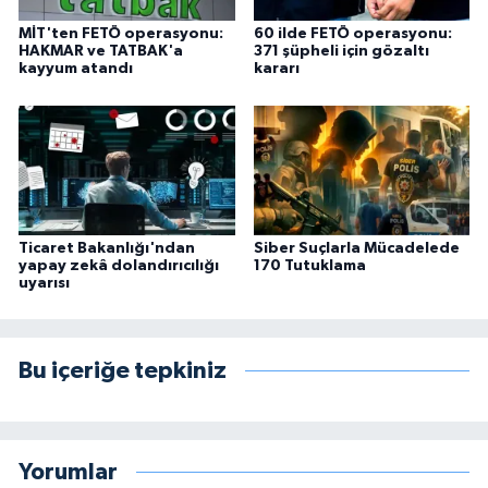
MİT'ten FETÖ operasyonu:
60 ilde FETÖ operasyonu:
HAKMAR ve TATBAK'a
371 şüpheli için gözaltı
kayyum atandı
kararı
Ticaret Bakanlığı'ndan
Siber Suçlarla Mücadelede
yapay zekâ dolandırıcılığı
170 Tutuklama
uyarısı
Bu içeriğe tepkiniz
Yorumlar