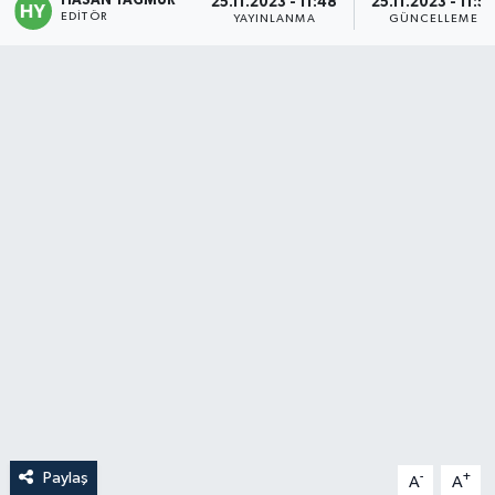
HASAN YAĞMUR
25.11.2023 - 11:48
25.11.2023 - 11:5
EDITÖR
YAYINLANMA
GÜNCELLEME
Politika
Sağlık
Spor
Teknoloji
Yaşam
Paylaş
-
+
A
A