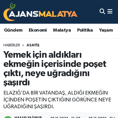
Asayiş
Malatya Nöbetçi Eczaneler
Gündem
Ekonomi
Malatya
Politika
Yaşam
Dünya
Malatya Hava Durumu
HABERLER
ASAYIŞ
Eğitim
Malatya Namaz Vakitleri
Yemek için aldıkları
Ekonomi
Malatya Trafik Yoğunluk Haritası
ekmeğin içerisinde poşet
çıktı, neye uğradığını
Gündem
TFF 3.Lig 2.Grup Puan Durumu ve Fikstür
şaşırdı
Kadın
Tüm Manşetler
ELAZIĞ’DA BİR VATANDAŞ, ALDIĞI EKMEĞİN
İÇİNDEN POŞETİN ÇIKTIĞINI GÖRÜNCE NEYE
Kültür & Sanat
Son Dakika Haberleri
UĞRADIĞINI ŞAŞIRDI.
Magazin
Haber Arşivi