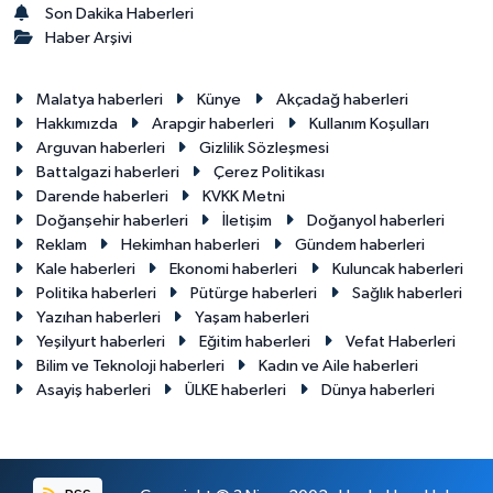
Son Dakika Haberleri
Haber Arşivi
Malatya haberleri
Künye
Akçadağ haberleri
Hakkımızda
Arapgir haberleri
Kullanım Koşulları
Arguvan haberleri
Gizlilik Sözleşmesi
Battalgazi haberleri
Çerez Politikası
Darende haberleri
KVKK Metni
Doğanşehir haberleri
İletişim
Doğanyol haberleri
Reklam
Hekimhan haberleri
Gündem haberleri
Kale haberleri
Ekonomi haberleri
Kuluncak haberleri
Politika haberleri
Pütürge haberleri
Sağlık haberleri
Yazıhan haberleri
Yaşam haberleri
Yeşilyurt haberleri
Eğitim haberleri
Vefat Haberleri
Bilim ve Teknoloji haberleri
Kadın ve Aile haberleri
Asayiş haberleri
ÜLKE haberleri
Dünya haberleri