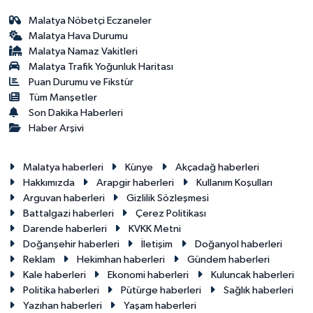
Malatya Nöbetçi Eczaneler
Malatya Hava Durumu
Malatya Namaz Vakitleri
Malatya Trafik Yoğunluk Haritası
Puan Durumu ve Fikstür
Tüm Manşetler
Son Dakika Haberleri
Haber Arşivi
Malatya haberleri
Künye
Akçadağ haberleri
Hakkımızda
Arapgir haberleri
Kullanım Koşulları
Arguvan haberleri
Gizlilik Sözleşmesi
Battalgazi haberleri
Çerez Politikası
Darende haberleri
KVKK Metni
Doğanşehir haberleri
İletişim
Doğanyol haberleri
Reklam
Hekimhan haberleri
Gündem haberleri
Kale haberleri
Ekonomi haberleri
Kuluncak haberleri
Politika haberleri
Pütürge haberleri
Sağlık haberleri
Yazıhan haberleri
Yaşam haberleri