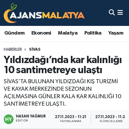
Asayiş
Malatya Nöbetçi Eczaneler
Gündem
Ekonomi
Malatya
Politika
Yaşam
Dünya
Malatya Hava Durumu
HABERLER
SIVAS
Eğitim
Malatya Namaz Vakitleri
Yıldızdağı’nda kar kalınlığı
Ekonomi
Malatya Trafik Yoğunluk Haritası
10 santimetreye ulaştı
Gündem
TFF 3.Lig 2.Grup Puan Durumu ve Fikstür
SİVAS’TA BULUNAN YILDIZDAĞI KIŞ TURİZMİ
VE KAYAK MERKEZİNDE SEZONUN
Kadın
Tüm Manşetler
AÇILMASINA GÜNLER KALA KAR KALINLIĞI 10
SANTİMETREYE ULAŞTI.
Kültür & Sanat
Son Dakika Haberleri
HASAN YAĞMUR
27.11.2023 - 11:21
27.11.2023 - 11:25
EDITÖR
YAYINLANMA
GÜNCELLEME
Magazin
Haber Arşivi