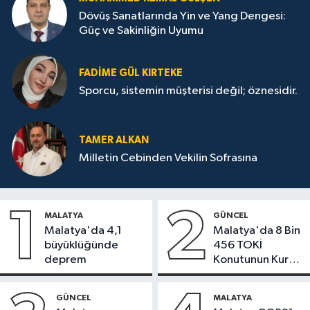
Dövüş Sanatlarında Yin ve Yang Dengesi:
Güç ve Sakinliğin Uyumu
FADIME GÜL KIRTEKE
Sporcu, sistemin müşterisi değil; öznesidir.
TAMER ALKAN
Milletin Cebinden Vekilin Sofrasına
1
2
MALATYA
GÜNCEL
Malatya'da 4,1
Malatya'da 8 Bin
büyüklüğünde
456 TOKİ
deprem
Konutunun Kurası
Bugün Çekiliyor
GÜNCEL
MALATYA