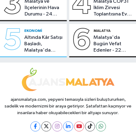
3
4
Malatya ve
Malatya COP31
İlçelerinin Hava
İklim Zirvesi
Durumu - 24
Toplantısına Ev
Temmuz 2026
Sahipliği Yaptı
5
6
EKONOMI
MALATYA
Altında Kâr Satışı
Malatya'da
Başladı,
Bugün Vefat
Malatya'da
Edenler - 22
Makas Ne
Temmuz 2026
Durumda?
ajansmalatya.com, yepyeni temasıyla sizleri buluştururken,
sadelik ve modernizmi bir araya getiriyor. Şatafattan kaçınıyor ve
insanlara haber okuyabilecekleri bir altyapı sunuyor.