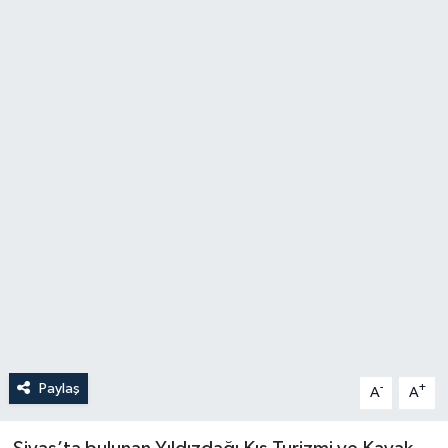
Politika
Sağlık
Spor
Teknoloji
Yaşam
Paylaş
-
+
A
A