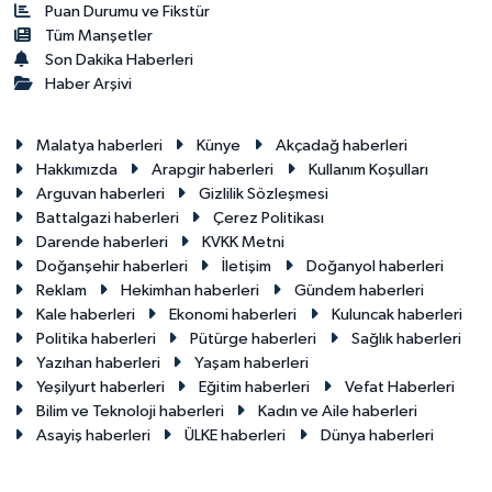
Puan Durumu ve Fikstür
Tüm Manşetler
Son Dakika Haberleri
Haber Arşivi
Malatya haberleri
Künye
Akçadağ haberleri
Hakkımızda
Arapgir haberleri
Kullanım Koşulları
Arguvan haberleri
Gizlilik Sözleşmesi
Battalgazi haberleri
Çerez Politikası
Darende haberleri
KVKK Metni
Doğanşehir haberleri
İletişim
Doğanyol haberleri
Reklam
Hekimhan haberleri
Gündem haberleri
Kale haberleri
Ekonomi haberleri
Kuluncak haberleri
Politika haberleri
Pütürge haberleri
Sağlık haberleri
Yazıhan haberleri
Yaşam haberleri
Yeşilyurt haberleri
Eğitim haberleri
Vefat Haberleri
Bilim ve Teknoloji haberleri
Kadın ve Aile haberleri
Asayiş haberleri
ÜLKE haberleri
Dünya haberleri