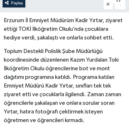
Paylaş
-
+
A
A
Politika
Erzurum İl Emniyet Müdürüm Kadir Yırtar, ziyaret
Sağlık
ettiği TOKİ İlköğretim Okulu’nda çocuklara
hediye verdi, şakalaştı ve onlarla sohbet etti.
Spor
Toplum Destekli Polislik Şube Müdürlüğü
Teknoloji
koordinesinde düzenlenen Kazım Yurdalan Toki
İlköğretim Okulu öğrencilerine bot ve mont
Yaşam
dağıtımı programına katıldı. Programa katılan
Emniyet Müdürü Kadir Yırtar, sınıfları tek tek
ziyaret etti ve çocuklarla ilgilendi. Zaman zaman
öğrencilerle şakalaşan ve onlara sorular soran
Yırtar, hatıra fotoğrafı çektirmek isteyen
öğretmen ve öğrencileri kırmadı.