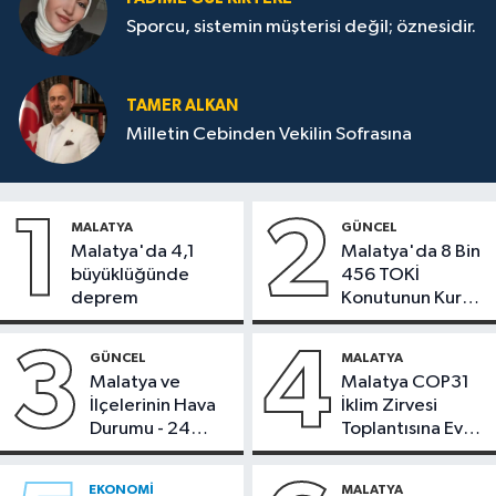
Sporcu, sistemin müşterisi değil; öznesidir.
TAMER ALKAN
Milletin Cebinden Vekilin Sofrasına
1
2
MALATYA
GÜNCEL
Malatya'da 4,1
Malatya'da 8 Bin
büyüklüğünde
456 TOKİ
deprem
Konutunun Kurası
Bugün Çekiliyor
3
4
GÜNCEL
MALATYA
Malatya ve
Malatya COP31
İlçelerinin Hava
İklim Zirvesi
Durumu - 24
Toplantısına Ev
Temmuz 2026
Sahipliği Yaptı
EKONOMI
MALATYA