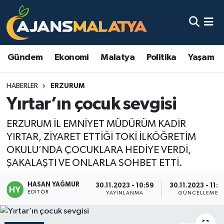
Asayiş
Malatya Nöbetçi Eczaneler
Gündem
Ekonomi
Malatya
Politika
Yaşam
Dünya
Malatya Hava Durumu
HABERLER
ERZURUM
Eğitim
Malatya Namaz Vakitleri
Yırtar’ın çocuk sevgisi
Ekonomi
Malatya Trafik Yoğunluk Haritası
ERZURUM İL EMNİYET MÜDÜRÜM KADİR
YIRTAR, ZİYARET ETTİĞİ TOKİ İLKÖĞRETİM
Gündem
TFF 3.Lig 2.Grup Puan Durumu ve Fikstür
OKULU’NDA ÇOCUKLARA HEDİYE VERDİ,
ŞAKALAŞTI VE ONLARLA SOHBET ETTİ.
Kadın
Tüm Manşetler
HASAN YAĞMUR
30.11.2023 - 10:59
30.11.2023 - 11:0
Kültür & Sanat
Son Dakika Haberleri
EDITÖR
YAYINLANMA
GÜNCELLEME
Magazin
Haber Arşivi