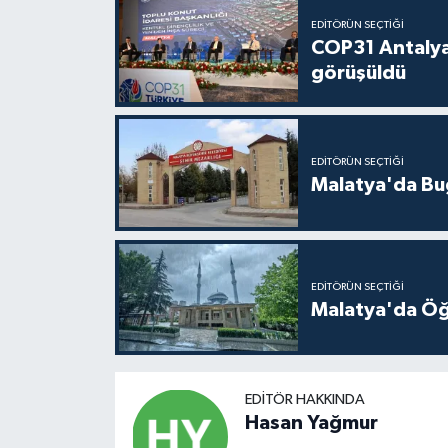
EDITÖRÜN SEÇTIĞI
COP31 Antalya
görüşüldü
EDITÖRÜN SEÇTIĞI
Malatya'da Bu
EDITÖRÜN SEÇTIĞI
Malatya'da Öğ
EDITÖR HAKKINDA
Hasan Yağmur