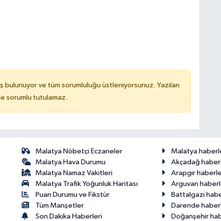
ş bulunuyor ve tüm sorumluluğu üstleniyorsunuz. Yazılan
de sorumlu tutulamaz.
Malatya Nöbetçi Eczaneler
Malatya haberl
Malatya Hava Durumu
Akçadağ haberl
Malatya Namaz Vakitleri
Arapgir haberle
Malatya Trafik Yoğunluk Haritası
Arguvan haberl
Puan Durumu ve Fikstür
Battalgazi habe
Tüm Manşetler
Darende haberl
Son Dakika Haberleri
Doğanşehir hab