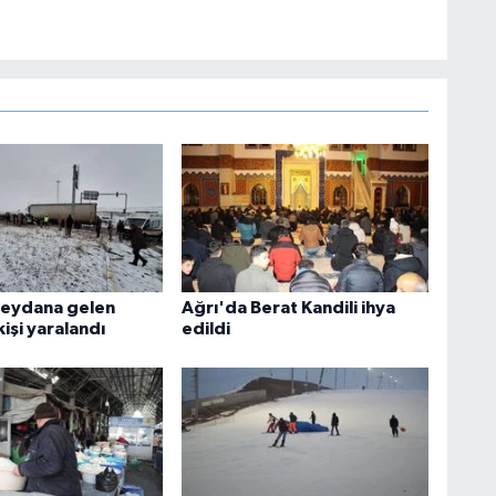
meydana gelen
Ağrı'da Berat Kandili ihya
işi yaralandı
edildi