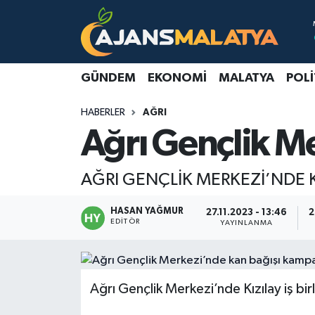
Asayiş
Malatya Nöbetçi Eczaneler
GÜNDEM
EKONOMI
MALATYA
POLI
Dünya
Malatya Hava Durumu
HABERLER
AĞRI
Eğitim
Malatya Namaz Vakitleri
Ağrı Gençlik M
Ekonomi
Malatya Trafik Yoğunluk Haritası
AĞRI GENÇLİK MERKEZİ’NDE K
Gündem
TFF 3.Lig 2.Grup Puan Durumu ve Fikstür
HASAN YAĞMUR
27.11.2023 - 13:46
2
EDITÖR
YAYINLANMA
Kadın
Tüm Manşetler
Kültür & Sanat
Son Dakika Haberleri
Ağrı Gençlik Merkezi’nde Kızılay iş bi
Magazin
Haber Arşivi