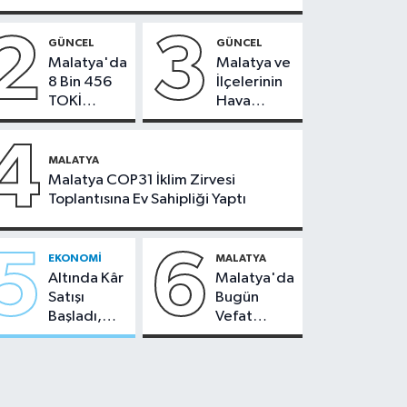
2
3
GÜNCEL
GÜNCEL
Malatya'da
Malatya ve
8 Bin 456
İlçelerinin
TOKİ
Hava
Konutunun
Durumu -
Kurası
24
4
Bugün
Temmuz
MALATYA
Çekiliyor
2026
Malatya COP31 İklim Zirvesi
Toplantısına Ev Sahipliği Yaptı
5
6
EKONOMI
MALATYA
Altında Kâr
Malatya'da
Satışı
Bugün
Başladı,
Vefat
Malatya'da
Edenler -
Makas Ne
22 Temmuz
Durumda?
2026