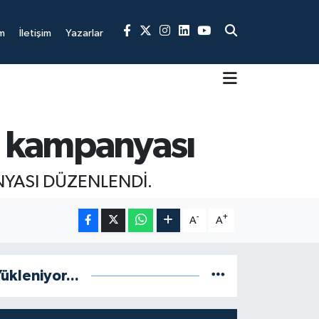
m
İletişim
Yazarlar
ı kampanyası
ANYASI DÜZENLENDİ.
-
+
A
A
ükleniyor...