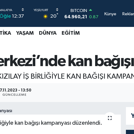
BITCOIN
Künye
Rekla
°
20
Öğle
12:37
64.960,21
0.87
DOLAR
47,7436
0.18
TIKA
YAŞAM
DÜNYA
EĞITIM
EURO
55,2510
0.32
STERLİN
64,4811
0.38
erkezi’nde kan bağış
GRAM ALTIN
6660.55
0.03
BİST100
IZILAY İŞ BİRLİĞİYLE KAN BAĞIŞI KAMP
13.779
-14
7.11.2023 - 13:50
GÜNCELLEME
Y
rliğiyle kan bağışı kampanyası düzenlendi.