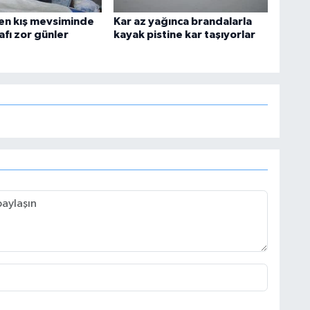
en kış mevsiminde
Kar az yağınca brandalarla
fı zor günler
kayak pistine kar taşıyorlar