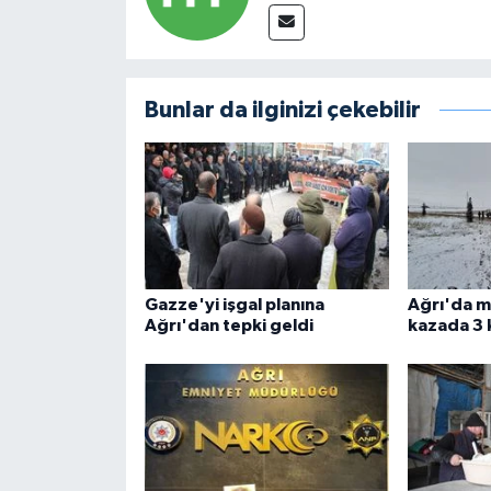
Bunlar da ilginizi çekebilir
Gazze'yi işgal planına
Ağrı'da 
Ağrı'dan tepki geldi
kazada 3 k