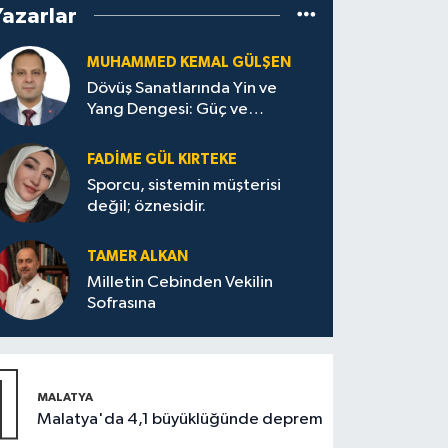
Yazarlar
MUHAMMED KEMAL GÜLŞEN
Dövüş Sanatlarında Yin ve
Yang Dengesi: Güç ve
Sakinliğin Uyumu
FADIME GÜL KIRTEKE
Sporcu, sistemin müşterisi
değil; öznesidir.
TAMER ALKAN
Milletin Cebinden Vekilin
Sofrasına
1
MALATYA
Malatya'da 4,1 büyüklüğünde deprem