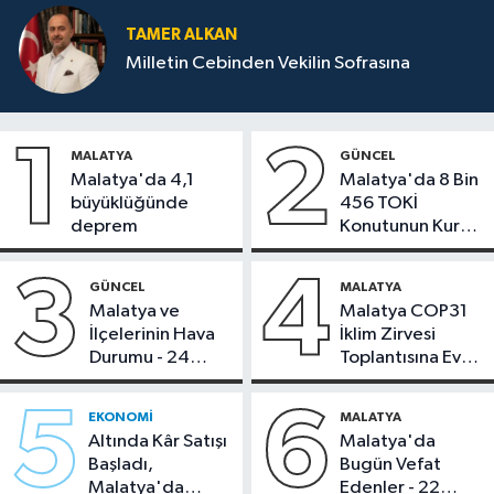
TAMER ALKAN
Milletin Cebinden Vekilin Sofrasına
1
2
MALATYA
GÜNCEL
Malatya'da 4,1
Malatya'da 8 Bin
büyüklüğünde
456 TOKİ
deprem
Konutunun Kurası
Bugün Çekiliyor
3
4
GÜNCEL
MALATYA
Malatya ve
Malatya COP31
İlçelerinin Hava
İklim Zirvesi
Durumu - 24
Toplantısına Ev
Temmuz 2026
Sahipliği Yaptı
5
6
EKONOMI
MALATYA
Altında Kâr Satışı
Malatya'da
Başladı,
Bugün Vefat
Malatya'da
Edenler - 22