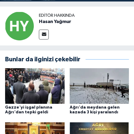
EDITÖR HAKKINDA
Hasan Yağmur
Bunlar da ilginizi çekebilir
Gazze'yi işgal planına
Ağrı'da meydana gelen
Ağrı'dan tepki geldi
kazada 3 kişi yaralandı