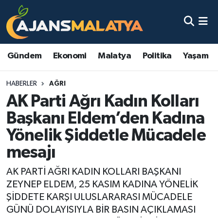
Asayiş
Malatya Nöbetçi Eczaneler
Gündem
Ekonomi
Malatya
Politika
Yaşam
Dünya
Malatya Hava Durumu
HABERLER
AĞRI
Eğitim
Malatya Namaz Vakitleri
AK Parti Ağrı Kadın Kolları
Ekonomi
Malatya Trafik Yoğunluk Haritası
Başkanı Eldem’den Kadına
Yönelik Şiddetle Mücadele
Gündem
TFF 3.Lig 2.Grup Puan Durumu ve Fikstür
mesajı
Kadın
Tüm Manşetler
AK PARTİ AĞRI KADIN KOLLARI BAŞKANI
ZEYNEP ELDEM, 25 KASIM KADINA YÖNELİK
Kültür & Sanat
Son Dakika Haberleri
ŞİDDETE KARŞI ULUSLARARASI MÜCADELE
GÜNÜ DOLAYISIYLA BİR BASIN AÇIKLAMASI
Magazin
Haber Arşivi