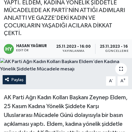
YAPTI. ELDEM, KADINA YÖNELİK ŞİDDETLE
MÜCADELEDE AK PARTİ’NİN ATTIĞI ADIMLARI
Politika
ANLATTI VE GAZZE’DEKİ KADIN VE
ÇOCUKLARIN YAŞADIĞI ACILARA DİKKAT
Sağlık
ÇEKTİ.
Spor
HASAN YAĞMUR
25.11.2023 - 16:00
25.11.2023 - 16:
EDITÖR
YAYINLANMA
GÜNCELLEME
Teknoloji
Yaşam
Paylaş
-
+
A
A
AK Parti Ağrı Kadın Kolları Başkanı Zeynep Eldem,
25 Kasım Kadına Yönelik Şiddete Karşı
Uluslararası Mücadele Günü dolayısıyla bir basın
açıklaması yaptı. Eldem, kadına yönelik şiddetle