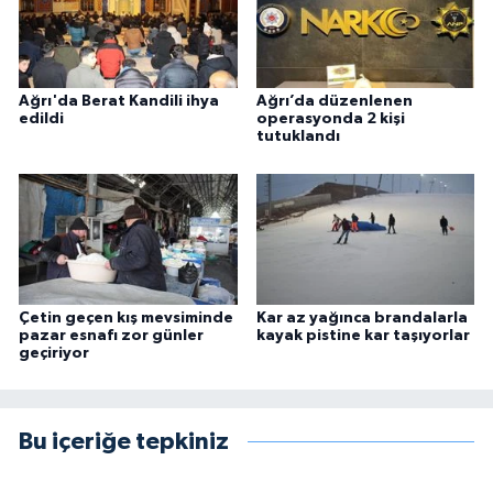
Ağrı'da Berat Kandili ihya
Ağrı’da düzenlenen
edildi
operasyonda 2 kişi
tutuklandı
Çetin geçen kış mevsiminde
Kar az yağınca brandalarla
pazar esnafı zor günler
kayak pistine kar taşıyorlar
geçiriyor
Bu içeriğe tepkiniz