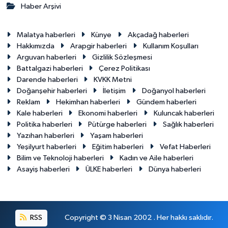
Haber Arşivi
Malatya haberleri
Künye
Akçadağ haberleri
Hakkımızda
Arapgir haberleri
Kullanım Koşulları
Arguvan haberleri
Gizlilik Sözleşmesi
Battalgazi haberleri
Çerez Politikası
Darende haberleri
KVKK Metni
Doğanşehir haberleri
İletişim
Doğanyol haberleri
Reklam
Hekimhan haberleri
Gündem haberleri
Kale haberleri
Ekonomi haberleri
Kuluncak haberleri
Politika haberleri
Pütürge haberleri
Sağlık haberleri
Yazıhan haberleri
Yaşam haberleri
Yeşilyurt haberleri
Eğitim haberleri
Vefat Haberleri
Bilim ve Teknoloji haberleri
Kadın ve Aile haberleri
Asayiş haberleri
ÜLKE haberleri
Dünya haberleri
RSS
Copyright © 3 Nisan 2002 . Her hakkı saklıdır.