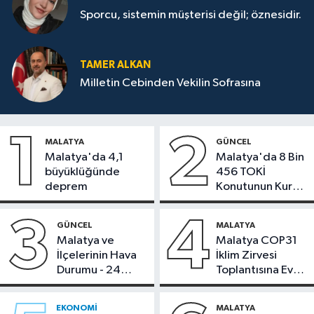
Sporcu, sistemin müşterisi değil; öznesidir.
TAMER ALKAN
Milletin Cebinden Vekilin Sofrasına
1
2
MALATYA
GÜNCEL
Malatya'da 4,1
Malatya'da 8 Bin
büyüklüğünde
456 TOKİ
deprem
Konutunun Kurası
Bugün Çekiliyor
3
4
GÜNCEL
MALATYA
Malatya ve
Malatya COP31
İlçelerinin Hava
İklim Zirvesi
Durumu - 24
Toplantısına Ev
Temmuz 2026
Sahipliği Yaptı
EKONOMI
MALATYA