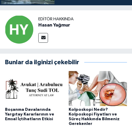
EDITÖR HAKKINDA
Hasan Yağmur
Bunlar da ilginizi çekebilir
Boşanma Davalarında
Kolposkopi Nedir?
Yargıtay Kararlarının ve
Kolposkopi Fiyatları ve
Emsal İçtihatların Etkisi
Süreç Hakkında Bilmeniz
Gerekenler