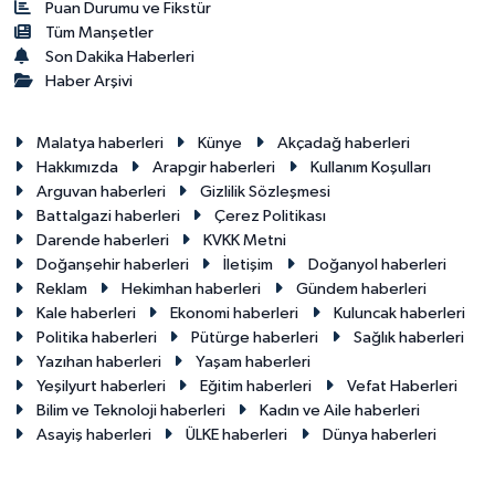
Puan Durumu ve Fikstür
Tüm Manşetler
Son Dakika Haberleri
Haber Arşivi
Malatya haberleri
Künye
Akçadağ haberleri
Hakkımızda
Arapgir haberleri
Kullanım Koşulları
Arguvan haberleri
Gizlilik Sözleşmesi
Battalgazi haberleri
Çerez Politikası
Darende haberleri
KVKK Metni
Doğanşehir haberleri
İletişim
Doğanyol haberleri
Reklam
Hekimhan haberleri
Gündem haberleri
Kale haberleri
Ekonomi haberleri
Kuluncak haberleri
Politika haberleri
Pütürge haberleri
Sağlık haberleri
Yazıhan haberleri
Yaşam haberleri
Yeşilyurt haberleri
Eğitim haberleri
Vefat Haberleri
Bilim ve Teknoloji haberleri
Kadın ve Aile haberleri
Asayiş haberleri
ÜLKE haberleri
Dünya haberleri