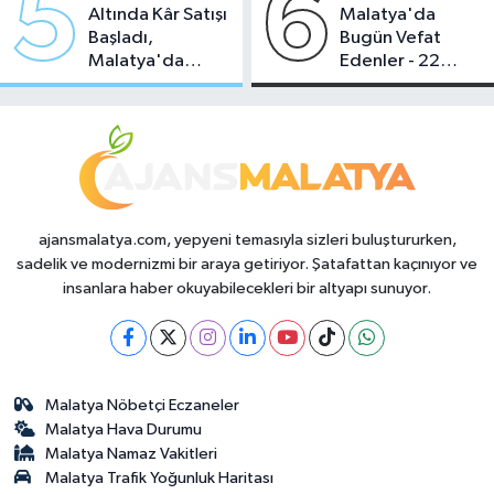
5
6
Altında Kâr Satışı
Malatya'da
Başladı,
Bugün Vefat
Malatya'da
Edenler - 22
Makas Ne
Temmuz 2026
Durumda?
ajansmalatya.com, yepyeni temasıyla sizleri buluştururken,
sadelik ve modernizmi bir araya getiriyor. Şatafattan kaçınıyor ve
insanlara haber okuyabilecekleri bir altyapı sunuyor.
Malatya Nöbetçi Eczaneler
Malatya Hava Durumu
Malatya Namaz Vakitleri
Malatya Trafik Yoğunluk Haritası