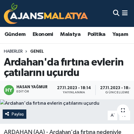
Asayiş
Malatya Nöbetçi Eczaneler
Gündem
Ekonomi
Malatya
Politika
Yaşam
Dünya
Malatya Hava Durumu
HABERLER
GENEL
Eğitim
Malatya Namaz Vakitleri
Ardahan'da fırtına evlerin
Ekonomi
Malatya Trafik Yoğunluk Haritası
çatılarını uçurdu
Gündem
TFF 3.Lig 2.Grup Puan Durumu ve Fikstür
HASAN YAĞMUR
27.11.2023 - 18:14
27.11.2023 - 18:4
EDITÖR
YAYINLANMA
GÜNCELLEME
Kadın
Tüm Manşetler
Kültür & Sanat
Son Dakika Haberleri
Paylaş
-
+
A
A
Magazin
Haber Arşivi
ARDAHAN (AA) - Ardahan'da fırtına nedeniyle