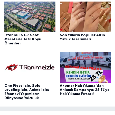
İstanbul’a 1–2 Saat
Son Yılların Popüler Altın
Mesafede Tatil Köyü
Yüzük Tasarımları
Önerileri
One Piece İzle, Solo
Akpınar Halı Yıkama’dan
Leveling İzle, Anime İzle:
Anlamlı Kampanya: 25 TL’ye
Efsanevi Yapımların
Halı Yıkama Fırsatı!
Dünyasına Yolculuk