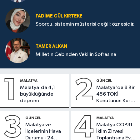
FADIME GÜL KIRTEKE
Sporcu, sistemin müşterisi değil; öznesidir.
TAMER ALKAN
Milletin Cebinden Vekilin Sofrasına
1
2
MALATYA
GÜNCEL
Malatya'da 4,1
Malatya'da 8 Bin
büyüklüğünde
456 TOKİ
deprem
Konutunun Kurası
Bugün Çekiliyor
3
4
GÜNCEL
MALATYA
Malatya ve
Malatya COP31
İlçelerinin Hava
İklim Zirvesi
Durumu - 24
Toplantısına Ev