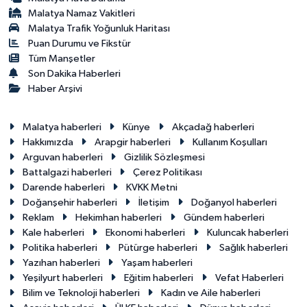
Malatya Namaz Vakitleri
Malatya Trafik Yoğunluk Haritası
Puan Durumu ve Fikstür
Tüm Manşetler
Son Dakika Haberleri
Haber Arşivi
Malatya haberleri
Künye
Akçadağ haberleri
Hakkımızda
Arapgir haberleri
Kullanım Koşulları
Arguvan haberleri
Gizlilik Sözleşmesi
Battalgazi haberleri
Çerez Politikası
Darende haberleri
KVKK Metni
Doğanşehir haberleri
İletişim
Doğanyol haberleri
Reklam
Hekimhan haberleri
Gündem haberleri
Kale haberleri
Ekonomi haberleri
Kuluncak haberleri
Politika haberleri
Pütürge haberleri
Sağlık haberleri
Yazıhan haberleri
Yaşam haberleri
Yeşilyurt haberleri
Eğitim haberleri
Vefat Haberleri
Bilim ve Teknoloji haberleri
Kadın ve Aile haberleri