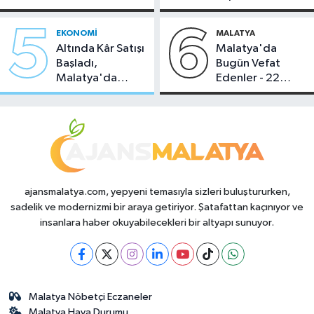
Temmuz 2026
Sahipliği Yaptı
5
6
EKONOMI
MALATYA
Altında Kâr Satışı
Malatya'da
Başladı,
Bugün Vefat
Malatya'da
Edenler - 22
Makas Ne
Temmuz 2026
Durumda?
ajansmalatya.com, yepyeni temasıyla sizleri buluştururken,
sadelik ve modernizmi bir araya getiriyor. Şatafattan kaçınıyor ve
insanlara haber okuyabilecekleri bir altyapı sunuyor.
Malatya Nöbetçi Eczaneler
Malatya Hava Durumu