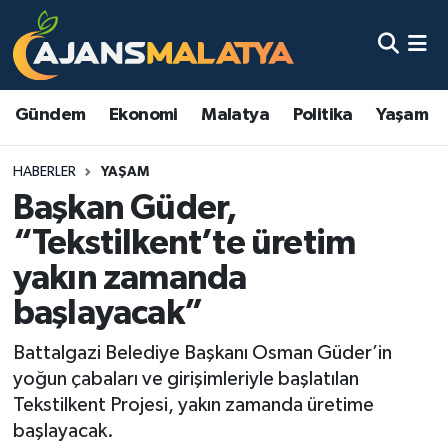
Asayiş
Malatya Nöbetçi Eczaneler
Gündem
Ekonomi
Malatya
Politika
Yaşam
Dünya
Malatya Hava Durumu
HABERLER
YAŞAM
Eğitim
Malatya Namaz Vakitleri
Başkan Güder,
Ekonomi
Malatya Trafik Yoğunluk Haritası
“Tekstilkent’te üretim
yakın zamanda
Gündem
TFF 3.Lig 2.Grup Puan Durumu ve Fikstür
başlayacak”
Kadın
Tüm Manşetler
Battalgazi Belediye Başkanı Osman Güder’in
yoğun çabaları ve girişimleriyle başlatılan
Kültür & Sanat
Son Dakika Haberleri
Tekstilkent Projesi, yakın zamanda üretime
başlayacak.
Magazin
Haber Arşivi