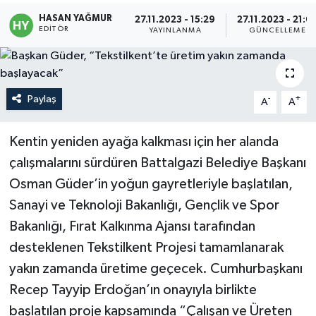
HASAN YAĞMUR
27.11.2023 - 15:29
27.11.2023 - 21:0
Politika
EDITÖR
YAYINLANMA
GÜNCELLEME
Sağlık
Spor
Paylaş
-
+
A
A
Teknoloji
Kentin yeniden ayağa kalkması için her alanda
çalışmalarını sürdüren Battalgazi Belediye Başkanı
Yaşam
Osman Güder’in yoğun gayretleriyle başlatılan,
Sanayi ve Teknoloji Bakanlığı, Gençlik ve Spor
Bakanlığı, Fırat Kalkınma Ajansı tarafından
desteklenen Tekstilkent Projesi tamamlanarak
yakın zamanda üretime geçecek. Cumhurbaşkanı
Recep Tayyip Erdoğan’ın onayıyla birlikte
başlatılan proje kapsamında “Çalışan ve Üreten