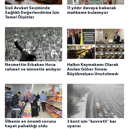
Şişli Avukat Seçiminde
11 yıldır davaya bakacak
Sağlıklı Değerlendirme İçin
mahkeme bulamıyor
Temel Ölçütler
Necmettin Erbakan Hoca
Halkın Kaymakamı Olarak
rahmet ve minnetle anılıyor
Anılan Güher Sinem
Büyüknalçacı Unutulmadı
Ülkenin en önemli sorunu
3 kent için "kuvvetli" kar
hayat pahalılığı oldu
uyarısı