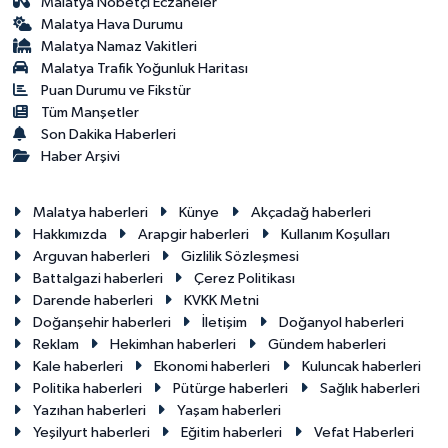
Malatya Nöbetçi Eczaneler
Malatya Hava Durumu
Malatya Namaz Vakitleri
Malatya Trafik Yoğunluk Haritası
Puan Durumu ve Fikstür
Tüm Manşetler
Son Dakika Haberleri
Haber Arşivi
Malatya haberleri
Künye
Akçadağ haberleri
Hakkımızda
Arapgir haberleri
Kullanım Koşulları
Arguvan haberleri
Gizlilik Sözleşmesi
Battalgazi haberleri
Çerez Politikası
Darende haberleri
KVKK Metni
Doğanşehir haberleri
İletişim
Doğanyol haberleri
Reklam
Hekimhan haberleri
Gündem haberleri
Kale haberleri
Ekonomi haberleri
Kuluncak haberleri
Politika haberleri
Pütürge haberleri
Sağlık haberleri
Yazıhan haberleri
Yaşam haberleri
Yeşilyurt haberleri
Eğitim haberleri
Vefat Haberleri