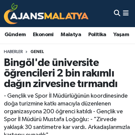
Asayiş
Malatya Nöbetçi Eczaneler
Gündem
Ekonomi
Malatya
Politika
Yaşam
Dünya
Malatya Hava Durumu
HABERLER
GENEL
Eğitim
Malatya Namaz Vakitleri
Bingöl'de üniversite
Ekonomi
Malatya Trafik Yoğunluk Haritası
öğrencileri 2 bin rakımlı
dağın zirvesine tırmandı
Gündem
TFF 3.Lig 2.Grup Puan Durumu ve Fikstür
- Gençlik ve Spor İl Müdürlüğünün koordinesinde
Kadın
Tüm Manşetler
doğa turizmine katkı amacıyla düzenlenen
organizasyona 200 öğrenci katıldı - Gençlik ve
Kültür & Sanat
Son Dakika Haberleri
Spor İl Müdürü Mustafa Loğoğlu: - "Zirvede
yaklaşık 30 santimetre kar vardı. Arkadaşlarımızla
Magazin
Haber Arşivi
kartopu oynadık"