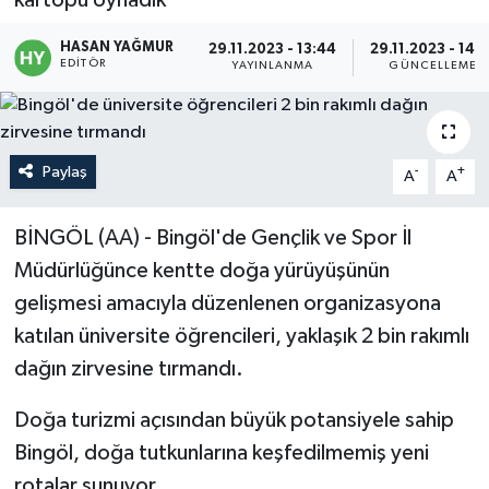
Politika
HASAN YAĞMUR
29.11.2023 - 13:44
29.11.2023 - 14:1
EDITÖR
YAYINLANMA
GÜNCELLEME
Sağlık
Spor
Paylaş
-
+
A
A
Teknoloji
BİNGÖL (AA) - Bingöl'de Gençlik ve Spor İl
Yaşam
Müdürlüğünce kentte doğa yürüyüşünün
gelişmesi amacıyla düzenlenen organizasyona
katılan üniversite öğrencileri, yaklaşık 2 bin rakımlı
dağın zirvesine tırmandı.
Doğa turizmi açısından büyük potansiyele sahip
Bingöl, doğa tutkunlarına keşfedilmemiş yeni
rotalar sunuyor.