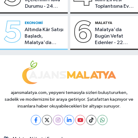
Durumu - 24
Toplantısına Ev
Temmuz 2026
Sahipliği Yaptı
5
6
EKONOMI
MALATYA
Altında Kâr Satışı
Malatya'da
Başladı,
Bugün Vefat
Malatya'da
Edenler - 22
Makas Ne
Temmuz 2026
Durumda?
ajansmalatya.com, yepyeni temasıyla sizleri buluştururken,
sadelik ve modernizmi bir araya getiriyor. Şatafattan kaçınıyor ve
insanlara haber okuyabilecekleri bir altyapı sunuyor.