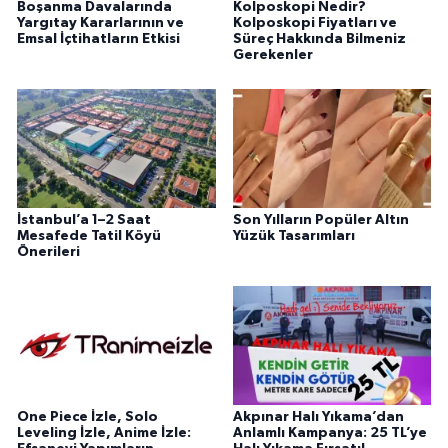
Boşanma Davalarında
Kolposkopi Nedir?
Yargıtay Kararlarının ve
Kolposkopi Fiyatları ve
Emsal İçtihatların Etkisi
Süreç Hakkında Bilmeniz
Gerekenler
İstanbul’a 1–2 Saat
Son Yılların Popüler Altın
Mesafede Tatil Köyü
Yüzük Tasarımları
Önerileri
One Piece İzle, Solo
Akpınar Halı Yıkama’dan
Leveling İzle, Anime İzle:
Anlamlı Kampanya: 25 TL’ye