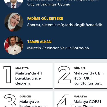
Güç ve Sakinliğin Uyumu
FADIME GÜL KIRTEKE
Sporcu, sistemin müşterisi değil; öznesidir.
TAMER ALKAN
Milletin Cebinden Vekilin Sofrasına
1
2
MALATYA
GÜNCEL
Malatya'da 4,1
Malatya'da 8 Bin
büyüklüğünde
456 TOKİ
deprem
Konutunun Kurası
Bugün Çekiliyor
3
4
GÜNCEL
MALATYA
Malatya ve
Malatya COP31
İlçelerinin Hava
İklim Zirvesi