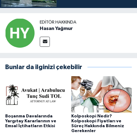
EDITÖR HAKKINDA
Hasan Yağmur
Bunlar da ilginizi çekebilir
Boşanma Davalarında
Kolposkopi Nedir?
Yargıtay Kararlarının ve
Kolposkopi Fiyatları ve
Emsal İçtihatların Etkisi
Süreç Hakkında Bilmeniz
Gerekenler