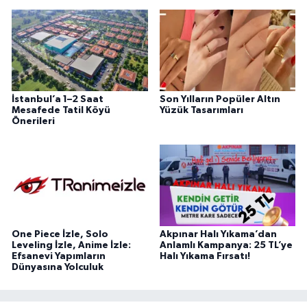
İstanbul’a 1–2 Saat
Son Yılların Popüler Altın
Mesafede Tatil Köyü
Yüzük Tasarımları
Önerileri
One Piece İzle, Solo
Akpınar Halı Yıkama’dan
Leveling İzle, Anime İzle:
Anlamlı Kampanya: 25 TL’ye
Efsanevi Yapımların
Halı Yıkama Fırsatı!
Dünyasına Yolculuk