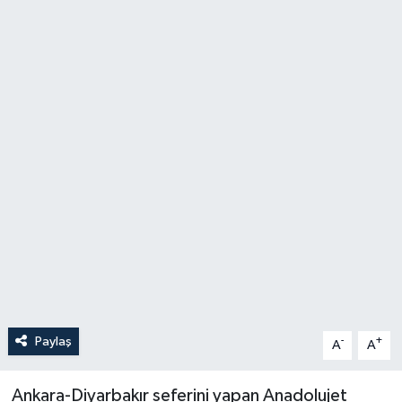
Politika
Sağlık
Spor
Teknoloji
Yaşam
Paylaş
-
+
A
A
Ankara-Diyarbakır seferini yapan Anadolujet