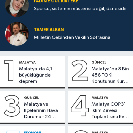
FADIME GÜL KIRTEKE
Sporcu, sistemin müşterisi değil; öznesidir.
TAMER ALKAN
Milletin Cebinden Vekilin Sofrasına
1
2
MALATYA
GÜNCEL
Malatya'da 4,1
Malatya'da 8 Bin
büyüklüğünde
456 TOKİ
deprem
Konutunun Kurası
Bugün Çekiliyor
3
4
GÜNCEL
MALATYA
Malatya ve
Malatya COP31
İlçelerinin Hava
İklim Zirvesi
Durumu - 24
Toplantısına Ev
Temmuz 2026
Sahipliği Yaptı
EKONOMI
MALATYA