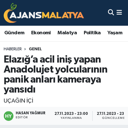
Asayiş
Malatya Nöbetçi Eczaneler
Gündem
Ekonomi
Malatya
Politika
Yaşam
Dünya
Malatya Hava Durumu
HABERLER
GENEL
Eğitim
Malatya Namaz Vakitleri
Elazığ’a acil iniş yapan
Ekonomi
Malatya Trafik Yoğunluk Haritası
Anadolujet yolcularının
panik anları kameraya
Gündem
TFF 3.Lig 2.Grup Puan Durumu ve Fikstür
yansıdı
Kadın
Tüm Manşetler
UÇAĞIN İÇİ
Kültür & Sanat
Son Dakika Haberleri
HASAN YAĞMUR
27.11.2023 - 23:00
27.11.2023 - 23:
EDITÖR
YAYINLANMA
GÜNCELLEME
Magazin
Haber Arşivi