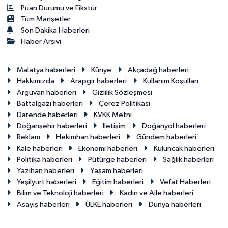
Puan Durumu ve Fikstür
Tüm Manşetler
Son Dakika Haberleri
Haber Arşivi
Malatya haberleri
Künye
Akçadağ haberleri
Hakkımızda
Arapgir haberleri
Kullanım Koşulları
Arguvan haberleri
Gizlilik Sözleşmesi
Battalgazi haberleri
Çerez Politikası
Darende haberleri
KVKK Metni
Doğanşehir haberleri
İletişim
Doğanyol haberleri
Reklam
Hekimhan haberleri
Gündem haberleri
Kale haberleri
Ekonomi haberleri
Kuluncak haberleri
Politika haberleri
Pütürge haberleri
Sağlık haberleri
Yazıhan haberleri
Yaşam haberleri
Yeşilyurt haberleri
Eğitim haberleri
Vefat Haberleri
Bilim ve Teknoloji haberleri
Kadın ve Aile haberleri
Asayiş haberleri
ÜLKE haberleri
Dünya haberleri