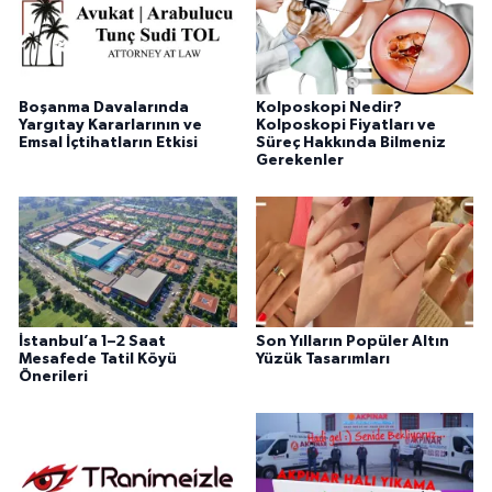
Boşanma Davalarında
Kolposkopi Nedir?
Yargıtay Kararlarının ve
Kolposkopi Fiyatları ve
Emsal İçtihatların Etkisi
Süreç Hakkında Bilmeniz
Gerekenler
İstanbul’a 1–2 Saat
Son Yılların Popüler Altın
Mesafede Tatil Köyü
Yüzük Tasarımları
Önerileri