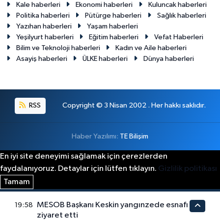
Kale haberleri
Ekonomi haberleri
Kuluncak haberleri
Politika haberleri
Pütürge haberleri
Sağlık haberleri
Yazıhan haberleri
Yaşam haberleri
Yeşilyurt haberleri
Eğitim haberleri
Vefat Haberleri
Bilim ve Teknoloji haberleri
Kadın ve Aile haberleri
Asayiş haberleri
ÜLKE haberleri
Dünya haberleri
RSS
Copyright © 3 Nisan 2002 . Her hakkı saklıdır.
Haber Yazılımı:
TE Bilişim
En iyi site deneyimi sağlamak için çerezlerden
faydalanıyoruz. Detaylar için lütfen tıklayın.
Gizlilik politikası
Tamam
MESOB Başkanı Keskin yangınzede esnafı
19:58
ziyaret etti