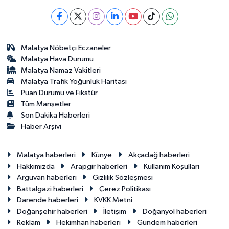
Malatya Nöbetçi Eczaneler
Malatya Hava Durumu
Malatya Namaz Vakitleri
Malatya Trafik Yoğunluk Haritası
Puan Durumu ve Fikstür
Tüm Manşetler
Son Dakika Haberleri
Haber Arşivi
Malatya haberleri
Künye
Akçadağ haberleri
Hakkımızda
Arapgir haberleri
Kullanım Koşulları
Arguvan haberleri
Gizlilik Sözleşmesi
Battalgazi haberleri
Çerez Politikası
Darende haberleri
KVKK Metni
Doğanşehir haberleri
İletişim
Doğanyol haberleri
Reklam
Hekimhan haberleri
Gündem haberleri