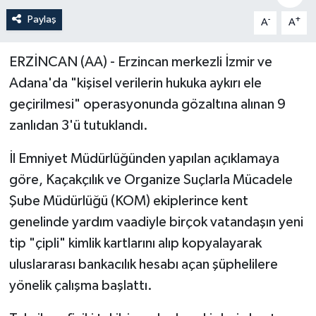
Paylaş
-
+
A
A
Politika
Sağlık
ERZİNCAN (AA) - Erzincan merkezli İzmir ve
Adana'da "kişisel verilerin hukuka aykırı ele
Spor
geçirilmesi" operasyonunda gözaltına alınan 9
zanlıdan 3'ü tutuklandı.
Teknoloji
İl Emniyet Müdürlüğünden yapılan açıklamaya
Yaşam
göre, Kaçakçılık ve Organize Suçlarla Mücadele
Şube Müdürlüğü (KOM) ekiplerince kent
genelinde yardım vaadiyle birçok vatandaşın yeni
tip "çipli" kimlik kartlarını alıp kopyalayarak
uluslararası bankacılık hesabı açan şüphelilere
yönelik çalışma başlattı.