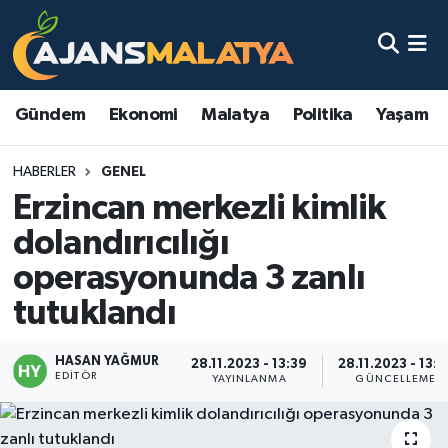
Asayiş
Malatya Nöbetçi Eczaneler
Gündem
Ekonomi
Malatya
Politika
Yaşam
Dünya
Malatya Hava Durumu
HABERLER
GENEL
Eğitim
Malatya Namaz Vakitleri
Erzincan merkezli kimlik
Ekonomi
Malatya Trafik Yoğunluk Haritası
dolandırıcılığı
operasyonunda 3 zanlı
Gündem
TFF 3.Lig 2.Grup Puan Durumu ve Fikstür
tutuklandı
Kadın
Tüm Manşetler
HASAN YAĞMUR
28.11.2023 - 13:39
28.11.2023 - 13:5
EDITÖR
Kültür & Sanat
Son Dakika Haberleri
YAYINLANMA
GÜNCELLEME
Magazin
Haber Arşivi