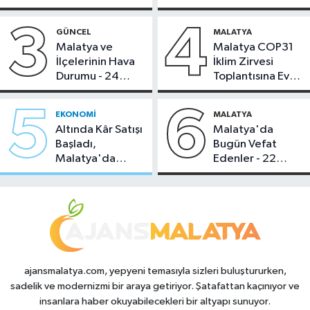
Bugün Çekiliyor
3
4
GÜNCEL
MALATYA
Malatya ve
Malatya COP31
İlçelerinin Hava
İklim Zirvesi
Durumu - 24
Toplantısına Ev
Temmuz 2026
Sahipliği Yaptı
5
6
EKONOMI
MALATYA
Altında Kâr Satışı
Malatya'da
Başladı,
Bugün Vefat
Malatya'da
Edenler - 22
Makas Ne
Temmuz 2026
Durumda?
ajansmalatya.com, yepyeni temasıyla sizleri buluştururken,
sadelik ve modernizmi bir araya getiriyor. Şatafattan kaçınıyor ve
insanlara haber okuyabilecekleri bir altyapı sunuyor.