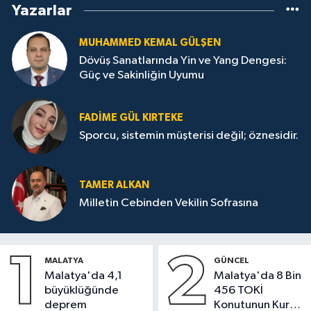
Yazarlar
MUHAMMED KEMAL GÜLŞEN
Dövüş Sanatlarında Yin ve Yang Dengesi:
Güç ve Sakinliğin Uyumu
FADIME GÜL KIRTEKE
Sporcu, sistemin müşterisi değil; öznesidir.
TAMER ALKAN
Milletin Cebinden Vekilin Sofrasına
1
2
MALATYA
GÜNCEL
Malatya'da 4,1
Malatya'da 8 Bin
büyüklüğünde
456 TOKİ
deprem
Konutunun Kurası