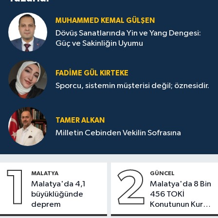
MUHAMMED KEMAL GÜLŞEN
Dövüş Sanatlarında Yin ve Yang Dengesi:
Güç ve Sakinliğin Uyumu
FADIME GÜL KIRTEKE
Sporcu, sistemin müşterisi değil; öznesidir.
TAMER ALKAN
Milletin Cebinden Vekilin Sofrasına
1
2
MALATYA
GÜNCEL
Malatya'da 4,1
Malatya'da 8 Bin
büyüklüğünde
456 TOKİ
deprem
Konutunun Kurası
Bugün Çekiliyor