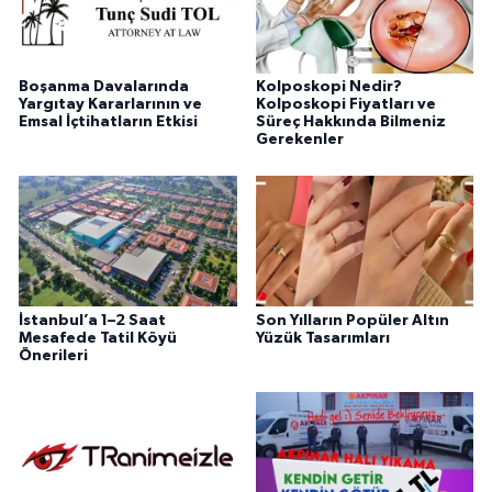
Boşanma Davalarında
Kolposkopi Nedir?
Yargıtay Kararlarının ve
Kolposkopi Fiyatları ve
Emsal İçtihatların Etkisi
Süreç Hakkında Bilmeniz
Gerekenler
İstanbul’a 1–2 Saat
Son Yılların Popüler Altın
Mesafede Tatil Köyü
Yüzük Tasarımları
Önerileri