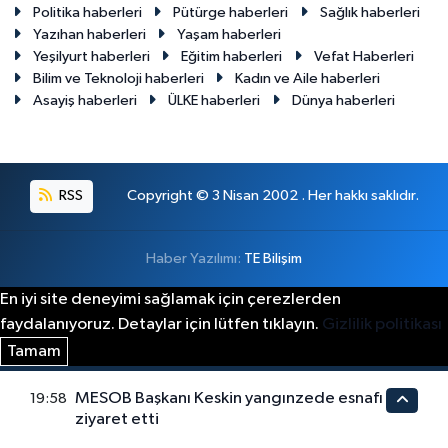
Politika haberleri
Pütürge haberleri
Sağlık haberleri
Yazıhan haberleri
Yaşam haberleri
Yeşilyurt haberleri
Eğitim haberleri
Vefat Haberleri
Bilim ve Teknoloji haberleri
Kadın ve Aile haberleri
Asayiş haberleri
ÜLKE haberleri
Dünya haberleri
RSS
Copyright © 3 Nisan 2002 . Her hakkı saklıdır.
Haber Yazılımı:
TE Bilişim
En iyi site deneyimi sağlamak için çerezlerden
faydalanıyoruz. Detaylar için lütfen tıklayın.
Gizlilik politikası
Tamam
MESOB Başkanı Keskin yangınzede esnafı
19:58
ziyaret etti