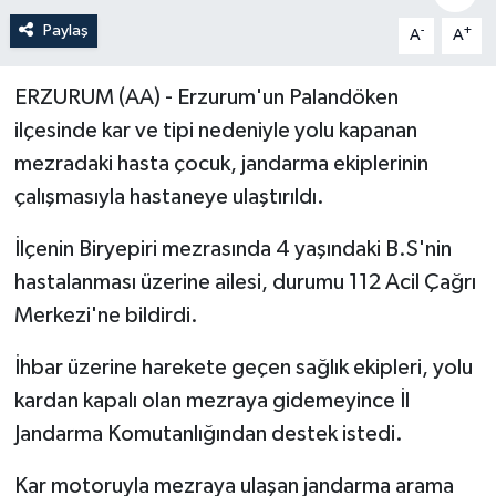
Paylaş
-
+
A
A
Politika
Sağlık
ERZURUM (AA) - Erzurum'un Palandöken
ilçesinde kar ve tipi nedeniyle yolu kapanan
Spor
mezradaki hasta çocuk, jandarma ekiplerinin
çalışmasıyla hastaneye ulaştırıldı.
Teknoloji
İlçenin Biryepiri mezrasında 4 yaşındaki B.S'nin
Yaşam
hastalanması üzerine ailesi, durumu 112 Acil Çağrı
Merkezi'ne bildirdi.
İhbar üzerine harekete geçen sağlık ekipleri, yolu
kardan kapalı olan mezraya gidemeyince İl
Jandarma Komutanlığından destek istedi.
Kar motoruyla mezraya ulaşan jandarma arama