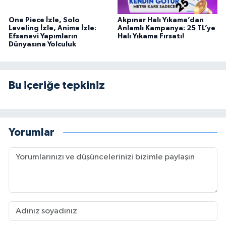
One Piece İzle, Solo
Akpınar Halı Yıkama’dan
Leveling İzle, Anime İzle:
Anlamlı Kampanya: 25 TL’ye
Efsanevi Yapımların
Halı Yıkama Fırsatı!
Dünyasına Yolculuk
Bu içeriğe tepkiniz
Yorumlar