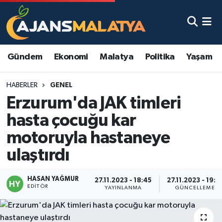
Asayiş
Malatya Nöbetçi Eczaneler
Gündem
Ekonomi
Malatya
Politika
Yaşam
Dünya
Malatya Hava Durumu
HABERLER
GENEL
Eğitim
Malatya Namaz Vakitleri
Erzurum'da JAK timleri
Ekonomi
Malatya Trafik Yoğunluk Haritası
hasta çocuğu kar
motoruyla hastaneye
Gündem
TFF 3.Lig 2.Grup Puan Durumu ve Fikstür
ulaştırdı
Kadın
Tüm Manşetler
HASAN YAĞMUR
27.11.2023 - 18:45
27.11.2023 - 19:1
EDITÖR
Kültür & Sanat
Son Dakika Haberleri
YAYINLANMA
GÜNCELLEME
Magazin
Haber Arşivi