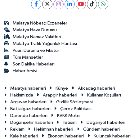
Malatya Nöbetçi Eczaneler
Malatya Hava Durumu
Malatya Namaz Vakitleri
Malatya Trafik Yoğunluk Haritası
Puan Durumu ve Fikstür
Tüm Manşetler
Son Dakika Haberleri
Haber Arşivi
Malatya haberleri
Künye
Akçadağ haberleri
Hakkımızda
Arapgir haberleri
Kullanım Koşulları
Arguvan haberleri
Gizlilik Sözleşmesi
Battalgazi haberleri
Çerez Politikası
Darende haberleri
KVKK Metni
Doğanşehir haberleri
İletişim
Doğanyol haberleri
Reklam
Hekimhan haberleri
Gündem haberleri
Kale haberleri
Ekonomi haberleri
Kuluncak haberleri