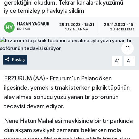
gerektiğini okudum. Tekrar kar alarak yüzümü
iyice temizleyip havluyla sildim"
Politika
HASAN YAĞMUR
29.11.2023 - 15:31
29.11.2023 - 15:4
Sağlık
EDITÖR
YAYINLANMA
GÜNCELLEME
Spor
Teknoloji
Paylaş
-
+
A
A
Yaşam
ERZURUM (AA) - Erzurum'un Palandöken
ilçesinde, yemek ısıtmak isterken piknik tüpünün
alev alması sonucu yüzü yanan tır şoförünün
tedavisi devam ediyor.
Nene Hatun Mahallesi mevkisinde bir tır parkında
dün akşam sevkiyat zamanını beklerken mola