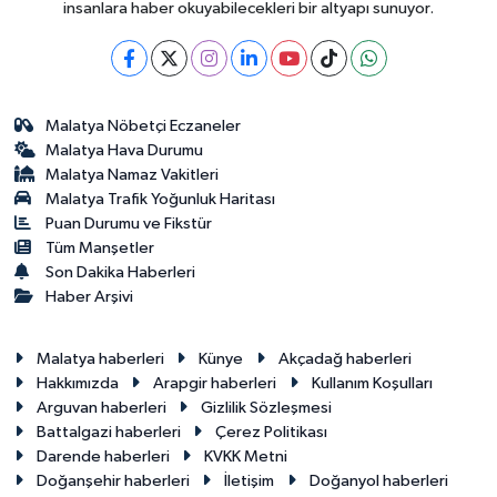
insanlara haber okuyabilecekleri bir altyapı sunuyor.
Malatya Nöbetçi Eczaneler
Malatya Hava Durumu
Malatya Namaz Vakitleri
Malatya Trafik Yoğunluk Haritası
Puan Durumu ve Fikstür
Tüm Manşetler
Son Dakika Haberleri
Haber Arşivi
Malatya haberleri
Künye
Akçadağ haberleri
Hakkımızda
Arapgir haberleri
Kullanım Koşulları
Arguvan haberleri
Gizlilik Sözleşmesi
Battalgazi haberleri
Çerez Politikası
Darende haberleri
KVKK Metni
Doğanşehir haberleri
İletişim
Doğanyol haberleri