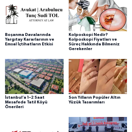
Boşanma Davalarında
Kolposkopi Nedir?
Yargıtay Kararlarının ve
Kolposkopi Fiyatları ve
Emsal İçtihatların Etkisi
Süreç Hakkında Bilmeniz
Gerekenler
İstanbul’a 1–2 Saat
Son Yılların Popüler Altın
Mesafede Tatil Köyü
Yüzük Tasarımları
Önerileri