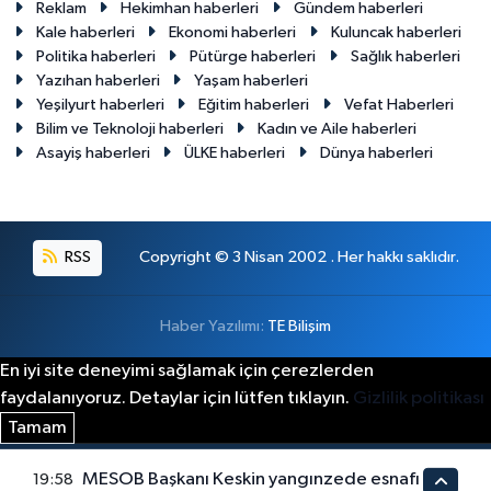
Reklam
Hekimhan haberleri
Gündem haberleri
Kale haberleri
Ekonomi haberleri
Kuluncak haberleri
Politika haberleri
Pütürge haberleri
Sağlık haberleri
Yazıhan haberleri
Yaşam haberleri
Yeşilyurt haberleri
Eğitim haberleri
Vefat Haberleri
Bilim ve Teknoloji haberleri
Kadın ve Aile haberleri
Asayiş haberleri
ÜLKE haberleri
Dünya haberleri
RSS
Copyright © 3 Nisan 2002 . Her hakkı saklıdır.
Haber Yazılımı:
TE Bilişim
En iyi site deneyimi sağlamak için çerezlerden
faydalanıyoruz. Detaylar için lütfen tıklayın.
Gizlilik politikası
Tamam
MESOB Başkanı Keskin yangınzede esnafı
19:58