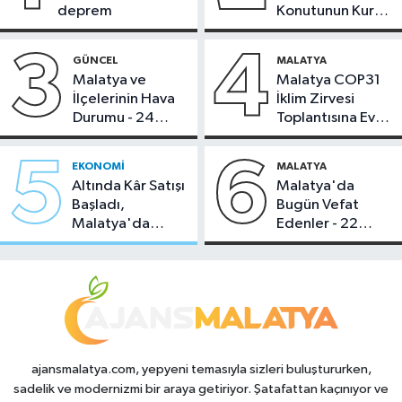
deprem
Konutunun Kurası
Bugün Çekiliyor
3
4
GÜNCEL
MALATYA
Malatya ve
Malatya COP31
İlçelerinin Hava
İklim Zirvesi
Durumu - 24
Toplantısına Ev
Temmuz 2026
Sahipliği Yaptı
5
6
EKONOMI
MALATYA
Altında Kâr Satışı
Malatya'da
Başladı,
Bugün Vefat
Malatya'da
Edenler - 22
Makas Ne
Temmuz 2026
Durumda?
ajansmalatya.com, yepyeni temasıyla sizleri buluştururken,
sadelik ve modernizmi bir araya getiriyor. Şatafattan kaçınıyor ve