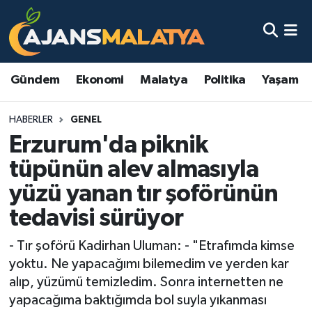
Asayiş
Malatya Nöbetçi Eczaneler
Gündem
Ekonomi
Malatya
Politika
Yaşam
Dünya
Malatya Hava Durumu
HABERLER
GENEL
Eğitim
Malatya Namaz Vakitleri
Erzurum'da piknik
Ekonomi
Malatya Trafik Yoğunluk Haritası
tüpünün alev almasıyla
yüzü yanan tır şoförünün
Gündem
TFF 3.Lig 2.Grup Puan Durumu ve Fikstür
tedavisi sürüyor
Kadın
Tüm Manşetler
- Tır şoförü Kadirhan Uluman: - "Etrafımda kimse
yoktu. Ne yapacağımı bilemedim ve yerden kar
Kültür & Sanat
Son Dakika Haberleri
alıp, yüzümü temizledim. Sonra internetten ne
yapacağıma baktığımda bol suyla yıkanması
Magazin
Haber Arşivi