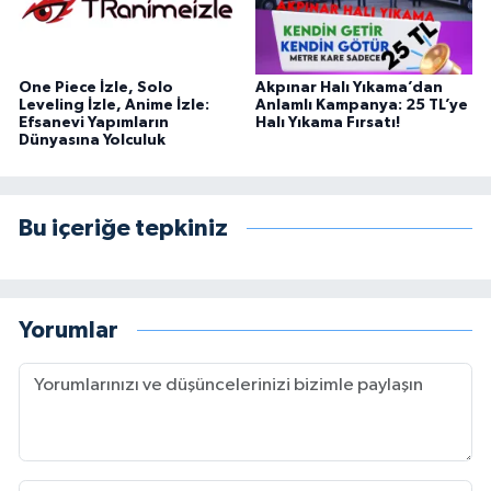
One Piece İzle, Solo
Akpınar Halı Yıkama’dan
Leveling İzle, Anime İzle:
Anlamlı Kampanya: 25 TL’ye
Efsanevi Yapımların
Halı Yıkama Fırsatı!
Dünyasına Yolculuk
Bu içeriğe tepkiniz
Yorumlar