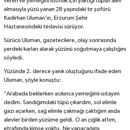
veren ve yemeğini ısıtmak için yaktığı tüpün alev
almasıyla yüzü yanan 28 yaşındaki tır şoförü
Kadirhan Uluman'ın, Erzurum Şehir
Hastanesindeki tedavisi sürüyor.
Sürücü Uluman, gazetecilere, olay sonrasında
yerdeki karları alarak yüzünü soğutmaya çalıştığını
söyledi.
Yüzünde 2. derece yanık oluştuğunu ifade eden
Uluman, şöyle konuştu:
"Arabada beklerken acıkınca yemeğimi ısıtayım
dedim. Sandığımdaki tüpü çıkardım, sol elimle
gazı açarken, sağ elimle çakmağı çaktığım anda
alevler birden yüzüme geldi. O an çığlık attım,
etrafımda kimse yoktu. Ne yapacağımı