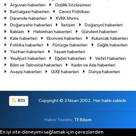
Arguvan haberleri
Gizlilik Sözleşmesi
Battalgazi haberleri
Çerez Politikası
Darende haberleri
KVKK Metni
Doğanşehir haberleri
İletişim
Doğanyol haberleri
Reklam
Hekimhan haberleri
Gündem haberleri
Kale haberleri
Ekonomi haberleri
Kuluncak haberleri
Politika haberleri
Pütürge haberleri
Sağlık haberleri
Yazıhan haberleri
Yaşam haberleri
Yeşilyurt haberleri
Eğitim haberleri
Vefat Haberleri
Bilim ve Teknoloji haberleri
Kadın ve Aile haberleri
Asayiş haberleri
ÜLKE haberleri
Dünya haberleri
RSS
Copyright © 3 Nisan 2002 . Her hakkı saklıdır.
Haber Yazılımı:
TE Bilişim
En iyi site deneyimi sağlamak için çerezlerden