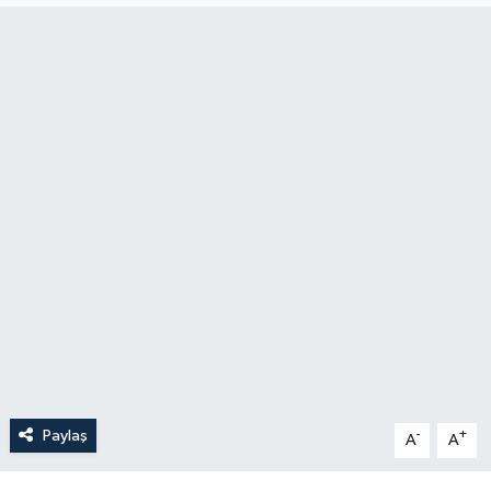
Politika
Sağlık
Spor
Teknoloji
Yaşam
Paylaş
-
+
A
A