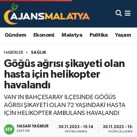
Asayiş
Malatya Nöbetçi Eczaneler
Gündem
Ekonomi
Malatya
Politika
Yaşam
Dünya
Malatya Hava Durumu
HABERLER
SAĞLIK
Eğitim
Malatya Namaz Vakitleri
Göğüs ağrısı şikayeti olan
Ekonomi
Malatya Trafik Yoğunluk Haritası
hasta için helikopter
havalandı
Gündem
TFF 3.Lig 2.Grup Puan Durumu ve Fikstür
VAN’IN BAHÇESARAY İLÇESİNDE GÖĞÜS
Kadın
Tüm Manşetler
AĞRISI ŞİKAYETİ OLAN 72 YAŞINDAKİ HASTA
İÇİN HELİKOPTER AMBULANS HAVALANDI
Kültür & Sanat
Son Dakika Haberleri
HASAN YAĞMUR
30.11.2023 - 15:14
30.11.2023 - 15:2
EDITÖR
Magazin
Haber Arşivi
YAYINLANMA
GÜNCELLEME