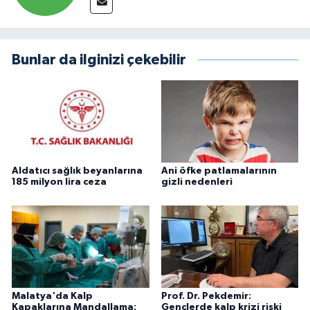
Bunlar da ilginizi çekebilir
Aldatıcı sağlık beyanlarına
Ani öfke patlamalarının
185 milyon lira ceza
gizli nedenleri
Malatya'da Kalp
Prof. Dr. Pekdemir:
Kapaklarına Mandallama:
Gençlerde kalp krizi riski