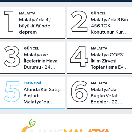
1
2
MALATYA
GÜNCEL
Malatya'da 4,1
Malatya'da 8 Bin
büyüklüğünde
456 TOKİ
deprem
Konutunun Kurası
Bugün Çekiliyor
3
4
GÜNCEL
MALATYA
Malatya ve
Malatya COP31
İlçelerinin Hava
İklim Zirvesi
Durumu - 24
Toplantısına Ev
Temmuz 2026
Sahipliği Yaptı
5
6
EKONOMI
MALATYA
Altında Kâr Satışı
Malatya'da
Başladı,
Bugün Vefat
Malatya'da
Edenler - 22
Makas Ne
Temmuz 2026
Durumda?