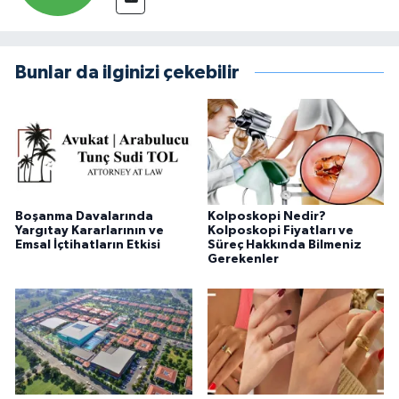
Bunlar da ilginizi çekebilir
Boşanma Davalarında
Kolposkopi Nedir?
Yargıtay Kararlarının ve
Kolposkopi Fiyatları ve
Emsal İçtihatların Etkisi
Süreç Hakkında Bilmeniz
Gerekenler