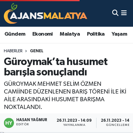
Asayiş
Malatya Nöbetçi Eczaneler
Gündem
Ekonomi
Malatya
Politika
Yaşam
Dünya
Malatya Hava Durumu
HABERLER
GENEL
Eğitim
Malatya Namaz Vakitleri
Güroymak’ta husumet
Ekonomi
Malatya Trafik Yoğunluk Haritası
barışla sonuçlandı
Gündem
TFF 3.Lig 2.Grup Puan Durumu ve Fikstür
GÜROYMAK MEHMET SELİM ÖZMEN
CAMİİNDE DÜZENLENEN BARIŞ TÖRENİ İLE İKİ
Kadın
Tüm Manşetler
AİLE ARASINDAKİ HUSUMET BARIŞMA
NOKTALANDI.
Kültür & Sanat
Son Dakika Haberleri
HASAN YAĞMUR
26.11.2023 - 14:09
26.11.2023 - 14:1
EDITÖR
YAYINLANMA
GÜNCELLEME
Magazin
Haber Arşivi