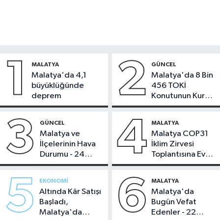
1
2
MALATYA
GÜNCEL
Malatya'da 4,1
Malatya'da 8 Bin
büyüklüğünde
456 TOKİ
deprem
Konutunun Kurası
Bugün Çekiliyor
3
4
GÜNCEL
MALATYA
Malatya ve
Malatya COP31
İlçelerinin Hava
İklim Zirvesi
Durumu - 24
Toplantısına Ev
Temmuz 2026
Sahipliği Yaptı
5
6
EKONOMI
MALATYA
Altında Kâr Satışı
Malatya'da
Başladı,
Bugün Vefat
Malatya'da
Edenler - 22