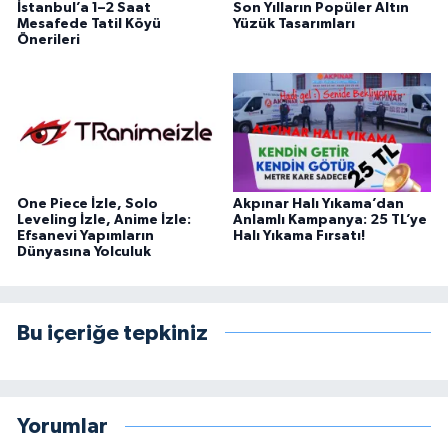
İstanbul’a 1–2 Saat
Son Yılların Popüler Altın
Mesafede Tatil Köyü
Yüzük Tasarımları
Önerileri
One Piece İzle, Solo
Akpınar Halı Yıkama’dan
Leveling İzle, Anime İzle:
Anlamlı Kampanya: 25 TL’ye
Efsanevi Yapımların
Halı Yıkama Fırsatı!
Dünyasına Yolculuk
Bu içeriğe tepkiniz
Yorumlar