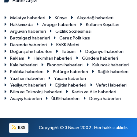
Haber Arşivi
Malatya haberleri
Künye
Akçadağ haberleri
Hakkımızda
Arapgir haberleri
Kullanım Koşulları
Arguvan haberleri
Gizlilik Sözleşmesi
Battalgazi haberleri
Çerez Politikası
Darende haberleri
KVKK Metni
Doğanşehir haberleri
İletişim
Doğanyol haberleri
Reklam
Hekimhan haberleri
Gündem haberleri
Kale haberleri
Ekonomi haberleri
Kuluncak haberleri
Politika haberleri
Pütürge haberleri
Sağlık haberleri
Yazıhan haberleri
Yaşam haberleri
Yeşilyurt haberleri
Eğitim haberleri
Vefat Haberleri
Bilim ve Teknoloji haberleri
Kadın ve Aile haberleri
Asayiş haberleri
ÜLKE haberleri
Dünya haberleri
RSS
Copyright © 3 Nisan 2002 . Her hakkı saklıdır.