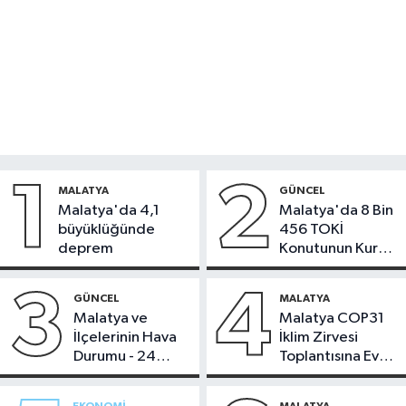
1
2
MALATYA
GÜNCEL
Malatya'da 4,1
Malatya'da 8 Bin
büyüklüğünde
456 TOKİ
deprem
Konutunun Kurası
Bugün Çekiliyor
3
4
GÜNCEL
MALATYA
Malatya ve
Malatya COP31
İlçelerinin Hava
İklim Zirvesi
Durumu - 24
Toplantısına Ev
Temmuz 2026
Sahipliği Yaptı
EKONOMI
MALATYA