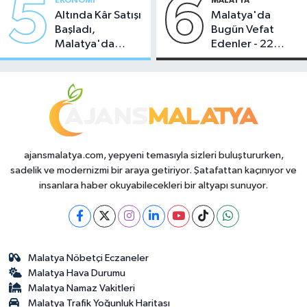
5
6
Altında Kâr Satışı
Malatya'da
Başladı,
Bugün Vefat
Malatya'da
Edenler - 22
Makas Ne
Temmuz 2026
Durumda?
ajansmalatya.com, yepyeni temasıyla sizleri buluştururken,
sadelik ve modernizmi bir araya getiriyor. Şatafattan kaçınıyor ve
insanlara haber okuyabilecekleri bir altyapı sunuyor.
Malatya Nöbetçi Eczaneler
Malatya Hava Durumu
Malatya Namaz Vakitleri
Malatya Trafik Yoğunluk Haritası