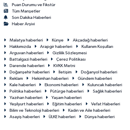
Puan Durumu ve Fikstür
Tüm Manşetler
Son Dakika Haberleri
Haber Arşivi
Malatya haberleri
Künye
Akçadağ haberleri
Hakkımızda
Arapgir haberleri
Kullanım Koşulları
Arguvan haberleri
Gizlilik Sözleşmesi
Battalgazi haberleri
Çerez Politikası
Darende haberleri
KVKK Metni
Doğanşehir haberleri
İletişim
Doğanyol haberleri
Reklam
Hekimhan haberleri
Gündem haberleri
Kale haberleri
Ekonomi haberleri
Kuluncak haberleri
Politika haberleri
Pütürge haberleri
Sağlık haberleri
Yazıhan haberleri
Yaşam haberleri
Yeşilyurt haberleri
Eğitim haberleri
Vefat Haberleri
Bilim ve Teknoloji haberleri
Kadın ve Aile haberleri
Asayiş haberleri
ÜLKE haberleri
Dünya haberleri