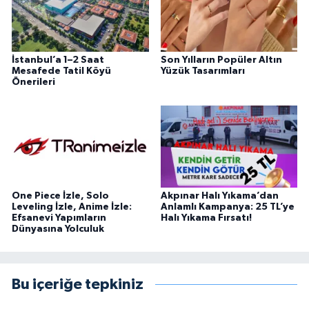
İstanbul’a 1–2 Saat
Son Yılların Popüler Altın
Mesafede Tatil Köyü
Yüzük Tasarımları
Önerileri
One Piece İzle, Solo
Akpınar Halı Yıkama’dan
Leveling İzle, Anime İzle:
Anlamlı Kampanya: 25 TL’ye
Efsanevi Yapımların
Halı Yıkama Fırsatı!
Dünyasına Yolculuk
Bu içeriğe tepkiniz