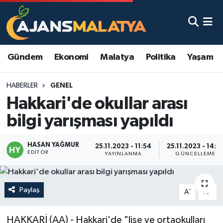
Asayiş
Malatya Nöbetçi Eczaneler
Gündem
Ekonomi
Malatya
Politika
Yaşam
Dünya
Malatya Hava Durumu
HABERLER
GENEL
Eğitim
Malatya Namaz Vakitleri
Hakkari'de okullar arası
Ekonomi
Malatya Trafik Yoğunluk Haritası
bilgi yarışması yapıldı
Gündem
TFF 3.Lig 2.Grup Puan Durumu ve Fikstür
HASAN YAĞMUR
25.11.2023 - 11:54
25.11.2023 - 14:2
EDITÖR
YAYINLANMA
GÜNCELLEME
Kadın
Tüm Manşetler
Kültür & Sanat
Son Dakika Haberleri
Paylaş
-
+
A
A
Magazin
Haber Arşivi
HAKKARİ (AA) - Hakkari'de "lise ve ortaokulları