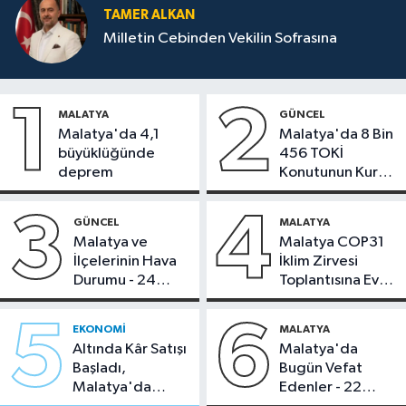
TAMER ALKAN
Milletin Cebinden Vekilin Sofrasına
1
2
MALATYA
GÜNCEL
Malatya'da 4,1
Malatya'da 8 Bin
büyüklüğünde
456 TOKİ
deprem
Konutunun Kurası
Bugün Çekiliyor
3
4
GÜNCEL
MALATYA
Malatya ve
Malatya COP31
İlçelerinin Hava
İklim Zirvesi
Durumu - 24
Toplantısına Ev
Temmuz 2026
Sahipliği Yaptı
5
6
EKONOMI
MALATYA
Altında Kâr Satışı
Malatya'da
Başladı,
Bugün Vefat
Malatya'da
Edenler - 22