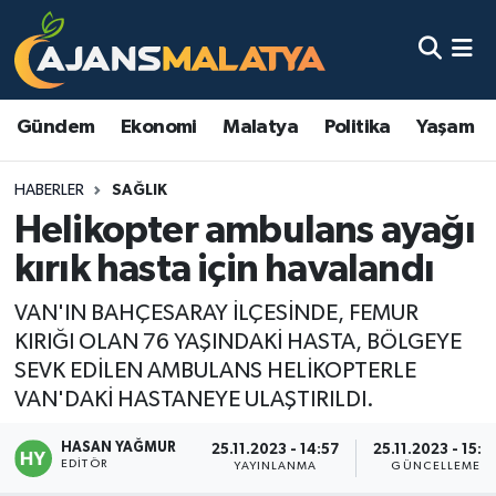
Asayiş
Malatya Nöbetçi Eczaneler
Gündem
Ekonomi
Malatya
Politika
Yaşam
Dünya
Malatya Hava Durumu
HABERLER
SAĞLIK
Eğitim
Malatya Namaz Vakitleri
Helikopter ambulans ayağı
Ekonomi
Malatya Trafik Yoğunluk Haritası
kırık hasta için havalandı
Gündem
TFF 3.Lig 2.Grup Puan Durumu ve Fikstür
VAN'IN BAHÇESARAY İLÇESİNDE, FEMUR
KIRIĞI OLAN 76 YAŞINDAKİ HASTA, BÖLGEYE
Kadın
Tüm Manşetler
SEVK EDİLEN AMBULANS HELİKOPTERLE
VAN'DAKİ HASTANEYE ULAŞTIRILDI.
Kültür & Sanat
Son Dakika Haberleri
HASAN YAĞMUR
25.11.2023 - 14:57
25.11.2023 - 15:1
EDITÖR
YAYINLANMA
GÜNCELLEME
Magazin
Haber Arşivi