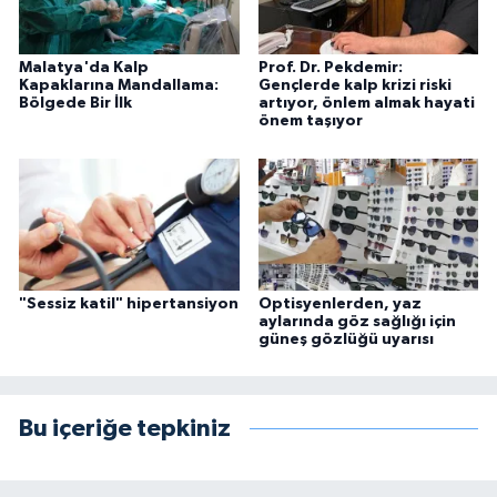
Malatya'da Kalp
Prof. Dr. Pekdemir:
Kapaklarına Mandallama:
Gençlerde kalp krizi riski
Bölgede Bir İlk
artıyor, önlem almak hayati
önem taşıyor
"Sessiz katil" hipertansiyon
Optisyenlerden, yaz
aylarında göz sağlığı için
güneş gözlüğü uyarısı
Bu içeriğe tepkiniz