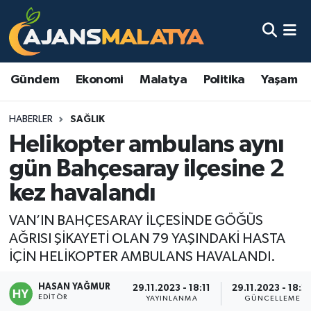
Asayiş
Malatya Nöbetçi Eczaneler
Gündem
Ekonomi
Malatya
Politika
Yaşam
Dünya
Malatya Hava Durumu
HABERLER
SAĞLIK
Eğitim
Malatya Namaz Vakitleri
Helikopter ambulans aynı
Ekonomi
Malatya Trafik Yoğunluk Haritası
gün Bahçesaray ilçesine 2
kez havalandı
Gündem
TFF 3.Lig 2.Grup Puan Durumu ve Fikstür
VAN’IN BAHÇESARAY İLÇESİNDE GÖĞÜS
Kadın
Tüm Manşetler
AĞRISI ŞİKAYETİ OLAN 79 YAŞINDAKİ HASTA
İÇİN HELİKOPTER AMBULANS HAVALANDI.
Kültür & Sanat
Son Dakika Haberleri
HASAN YAĞMUR
29.11.2023 - 18:11
29.11.2023 - 18:2
EDITÖR
Magazin
Haber Arşivi
YAYINLANMA
GÜNCELLEME