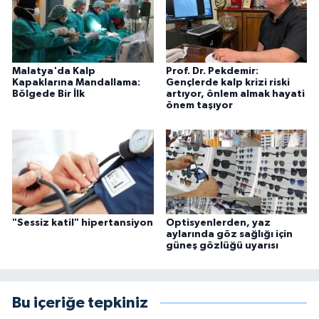
Malatya'da Kalp
Prof. Dr. Pekdemir:
Kapaklarına Mandallama:
Gençlerde kalp krizi riski
Bölgede Bir İlk
artıyor, önlem almak hayati
önem taşıyor
"Sessiz katil" hipertansiyon
Optisyenlerden, yaz
aylarında göz sağlığı için
güneş gözlüğü uyarısı
Bu içeriğe tepkiniz