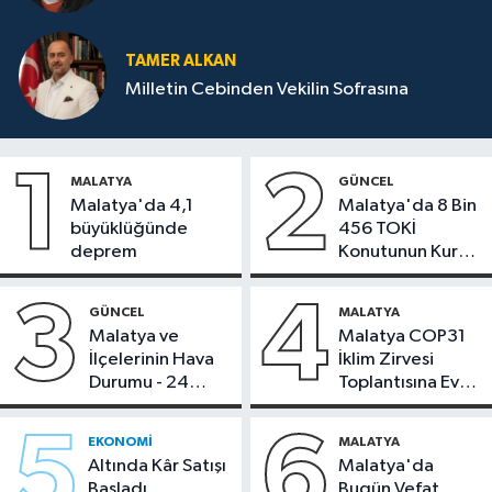
TAMER ALKAN
Milletin Cebinden Vekilin Sofrasına
1
2
MALATYA
GÜNCEL
Malatya'da 4,1
Malatya'da 8 Bin
büyüklüğünde
456 TOKİ
deprem
Konutunun Kurası
Bugün Çekiliyor
3
4
GÜNCEL
MALATYA
Malatya ve
Malatya COP31
İlçelerinin Hava
İklim Zirvesi
Durumu - 24
Toplantısına Ev
Temmuz 2026
Sahipliği Yaptı
5
6
EKONOMI
MALATYA
Altında Kâr Satışı
Malatya'da
Başladı,
Bugün Vefat