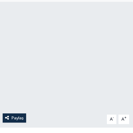
Politika
Sağlık
Spor
Teknoloji
Yaşam
Paylaş
-
+
A
A