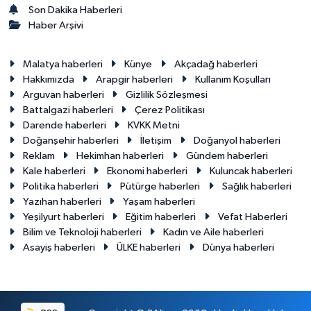
Son Dakika Haberleri
Haber Arşivi
Malatya haberleri
Künye
Akçadağ haberleri
Hakkımızda
Arapgir haberleri
Kullanım Koşulları
Arguvan haberleri
Gizlilik Sözleşmesi
Battalgazi haberleri
Çerez Politikası
Darende haberleri
KVKK Metni
Doğanşehir haberleri
İletişim
Doğanyol haberleri
Reklam
Hekimhan haberleri
Gündem haberleri
Kale haberleri
Ekonomi haberleri
Kuluncak haberleri
Politika haberleri
Pütürge haberleri
Sağlık haberleri
Yazıhan haberleri
Yaşam haberleri
Yeşilyurt haberleri
Eğitim haberleri
Vefat Haberleri
Bilim ve Teknoloji haberleri
Kadın ve Aile haberleri
Asayiş haberleri
ÜLKE haberleri
Dünya haberleri