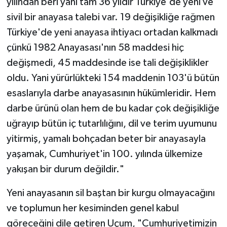
yılından beri yani tam 36 yıldır Türkiye'de yeni ve
sivil bir anayasa talebi var. 19 değişikliğe rağmen
Türkiye'de yeni anayasa ihtiyacı ortadan kalkmadı
çünkü 1982 Anayasası'nın 58 maddesi hiç
değişmedi, 45 maddesinde ise tali değişiklikler
oldu. Yani yürürlükteki 154 maddenin 103'ü bütün
esaslarıyla darbe anayasasının hükümleridir. Hem
darbe ürünü olan hem de bu kadar çok değişikliğe
uğrayıp bütün iç tutarlılığını, dil ve terim uyumunu
yitirmiş, yamalı bohçadan beter bir anayasayla
yaşamak, Cumhuriyet'in 100. yılında ülkemize
yakışan bir durum değildir."
Yeni anayasanın sil baştan bir kurgu olmayacağını
ve toplumun her kesiminden genel kabul
göreceğini dile getiren Uçum, "Cumhuriyetimizin