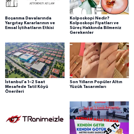
Boşanma Davalarında
Kolposkopi Nedir?
Yargıtay Kararlarının ve
Kolposkopi Fiyatları ve
Emsal İçtihatların Etkisi
Süreç Hakkında Bilmeniz
Gerekenler
İstanbul’a 1–2 Saat
Son Yılların Popüler Altın
Mesafede Tatil Köyü
Yüzük Tasarımları
Önerileri