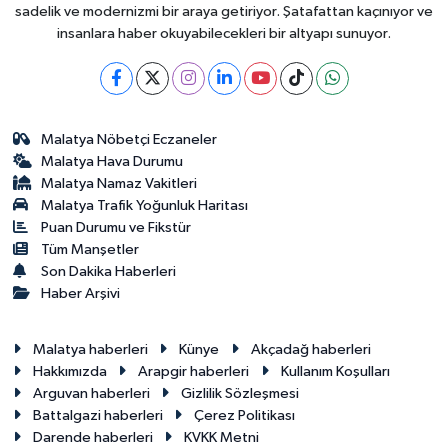
sadelik ve modernizmi bir araya getiriyor. Şatafattan kaçınıyor ve
insanlara haber okuyabilecekleri bir altyapı sunuyor.
Malatya Nöbetçi Eczaneler
Malatya Hava Durumu
Malatya Namaz Vakitleri
Malatya Trafik Yoğunluk Haritası
Puan Durumu ve Fikstür
Tüm Manşetler
Son Dakika Haberleri
Haber Arşivi
Malatya haberleri
Künye
Akçadağ haberleri
Hakkımızda
Arapgir haberleri
Kullanım Koşulları
Arguvan haberleri
Gizlilik Sözleşmesi
Battalgazi haberleri
Çerez Politikası
Darende haberleri
KVKK Metni