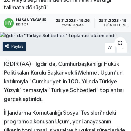
talimata dönüştü"
Politika
HASAN YAĞMUR
25.11.2023 - 19:36
25.11.2023 - 19:
Sağlık
EDITÖR
YAYINLANMA
GÜNCELLEME
Spor
Paylaş
-
+
A
A
Teknoloji
IĞDIR (AA) - Iğdır'da, Cumhurbaşkanlığı Hukuk
Yaşam
Politikaları Kurulu Başkanvekili Mehmet Uçum'un
katılımıyla "Cumhuriyet'in 100. Yılında Türkiye
Yüzyılı" temasıyla "Türkiye Sohbetleri" toplantısı
gerçekleştirildi.
İl Jandarma Komutanlığı Sosyal Tesisleri'ndeki
programda konuşan Uçum, yeni anayasanın
ülkenin toplumsal, siyasal ve hukuksal süreçleriyle