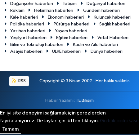
Doğanşehir haberleri
İletişim
Doğanyol haberleri
Reklam
Hekimhan haberleri
Gündem haberleri
Kale haberleri
Ekonomi haberleri
Kuluncak haberleri
Politika haberleri
Pütürge haberleri
Sağlık haberleri
Yazıhan haberleri
Yaşam haberleri
Yeşilyurt haberleri
Eğitim haberleri
Vefat Haberleri
Bilim ve Teknoloji haberleri
Kadın ve Aile haberleri
Asayiş haberleri
ÜLKE haberleri
Dünya haberleri
RSS
Copyright © 3 Nisan 2002 . Her hakkı saklıdır.
Haber Yazılımı:
TE Bilişim
En iyi site deneyimi sağlamak için çerezlerden
faydalanıyoruz. Detaylar için lütfen tıklayın.
Gizlilik politikası
Tamam