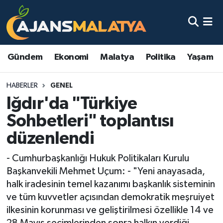
Asayiş
Malatya Nöbetçi Eczaneler
Gündem
Ekonomi
Malatya
Politika
Yaşam
Dünya
Malatya Hava Durumu
HABERLER
GENEL
Eğitim
Malatya Namaz Vakitleri
Iğdır'da "Türkiye
Ekonomi
Malatya Trafik Yoğunluk Haritası
Sohbetleri" toplantısı
düzenlendi
Gündem
TFF 3.Lig 2.Grup Puan Durumu ve Fikstür
- Cumhurbaşkanlığı Hukuk Politikaları Kurulu
Kadın
Tüm Manşetler
Başkanvekili Mehmet Uçum: - "Yeni anayasada,
halk iradesinin temel kazanımı başkanlık sisteminin
Kültür & Sanat
Son Dakika Haberleri
ve tüm kuvvetler açısından demokratik meşruiyet
ilkesinin korunması ve geliştirilmesi özellikle 14 ve
Magazin
Haber Arşivi
28 Mayıs seçimlerinden sonra halkın verdiği