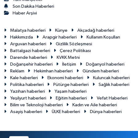
Son Dakika Haberleri
Haber Arşivi
Malatya haberleri
Künye
Akçadağ haberleri
Hakkımızda
Arapgir haberleri
Kullanım Koşulları
Arguvan haberleri
Gizlilik Sözleşmesi
Battalgazi haberleri
Çerez Politikası
Darende haberleri
KVKK Metni
Doğanşehir haberleri
İletişim
Doğanyol haberleri
Reklam
Hekimhan haberleri
Gündem haberleri
Kale haberleri
Ekonomi haberleri
Kuluncak haberleri
Politika haberleri
Pütürge haberleri
Sağlık haberleri
Yazıhan haberleri
Yaşam haberleri
Yeşilyurt haberleri
Eğitim haberleri
Vefat Haberleri
Bilim ve Teknoloji haberleri
Kadın ve Aile haberleri
Asayiş haberleri
ÜLKE haberleri
Dünya haberleri