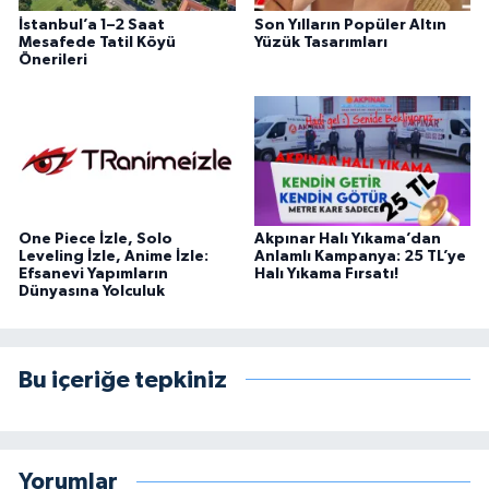
İstanbul’a 1–2 Saat
Son Yılların Popüler Altın
Mesafede Tatil Köyü
Yüzük Tasarımları
Önerileri
One Piece İzle, Solo
Akpınar Halı Yıkama’dan
Leveling İzle, Anime İzle:
Anlamlı Kampanya: 25 TL’ye
Efsanevi Yapımların
Halı Yıkama Fırsatı!
Dünyasına Yolculuk
Bu içeriğe tepkiniz
Yorumlar