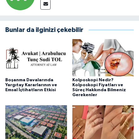
Bunlar da ilginizi çekebilir
Boşanma Davalarında
Kolposkopi Nedir?
Yargıtay Kararlarının ve
Kolposkopi Fiyatları ve
Emsal İçtihatların Etkisi
Süreç Hakkında Bilmeniz
Gerekenler