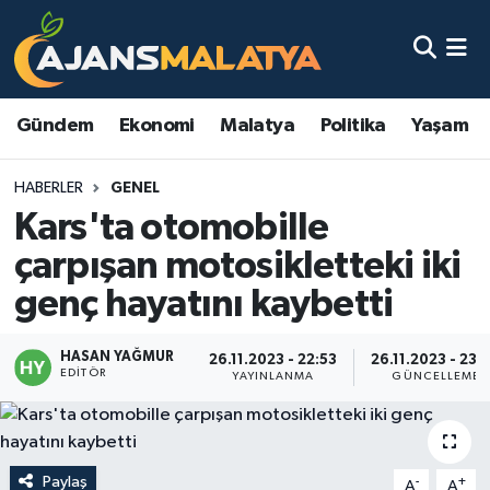
Asayiş
Malatya Nöbetçi Eczaneler
Gündem
Ekonomi
Malatya
Politika
Yaşam
Dünya
Malatya Hava Durumu
HABERLER
GENEL
Eğitim
Malatya Namaz Vakitleri
Kars'ta otomobille
Ekonomi
Malatya Trafik Yoğunluk Haritası
çarpışan motosikletteki iki
genç hayatını kaybetti
Gündem
TFF 3.Lig 2.Grup Puan Durumu ve Fikstür
HASAN YAĞMUR
Kadın
Tüm Manşetler
26.11.2023 - 22:53
26.11.2023 - 23:
EDITÖR
YAYINLANMA
GÜNCELLEME
Kültür & Sanat
Son Dakika Haberleri
Magazin
Haber Arşivi
Paylaş
-
+
A
A