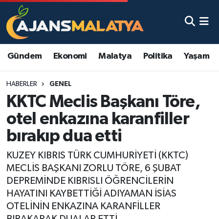
Asayiş
Malatya Nöbetçi Eczaneler
Gündem
Ekonomi
Malatya
Politika
Yaşam
Dünya
Malatya Hava Durumu
HABERLER
GENEL
Eğitim
Malatya Namaz Vakitleri
KKTC Meclis Başkanı Töre,
Ekonomi
Malatya Trafik Yoğunluk Haritası
otel enkazına karanfiller
bırakıp dua etti
Gündem
TFF 3.Lig 2.Grup Puan Durumu ve Fikstür
KUZEY KIBRIS TÜRK CUMHURİYETİ (KKTC)
Kadın
Tüm Manşetler
MECLİS BAŞKANI ZORLU TÖRE, 6 ŞUBAT
DEPREMİNDE KIBRISLI ÖĞRENCİLERİN
Kültür & Sanat
Son Dakika Haberleri
HAYATINI KAYBETTİĞİ ADIYAMAN İSİAS
OTELİNİN ENKAZINA KARANFİLLER
Magazin
Haber Arşivi
BIRAKARAK DUALAR ETTİ.