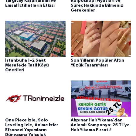
Yargıtay Kararlarının ve
Kolposkopi Fiyatları ve
Emsal İçtihatların Etkisi
Süreç Hakkında Bilmeniz
Gerekenler
İstanbul’a 1–2 Saat
Son Yılların Popüler Altın
Mesafede Tatil Köyü
Yüzük Tasarımları
Önerileri
One Piece İzle, Solo
Akpınar Halı Yıkama’dan
Leveling İzle, Anime İzle:
Anlamlı Kampanya: 25 TL’ye
Efsanevi Yapımların
Halı Yıkama Fırsatı!
Dünyasına Yolculuk