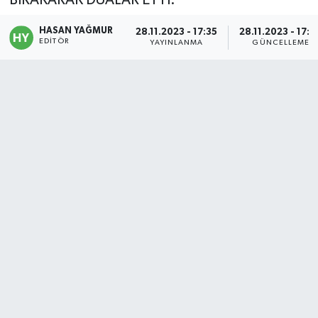
Politika
HASAN YAĞMUR
28.11.2023 - 17:35
28.11.2023 - 17:4
EDITÖR
YAYINLANMA
GÜNCELLEME
Sağlık
Spor
Teknoloji
Yaşam