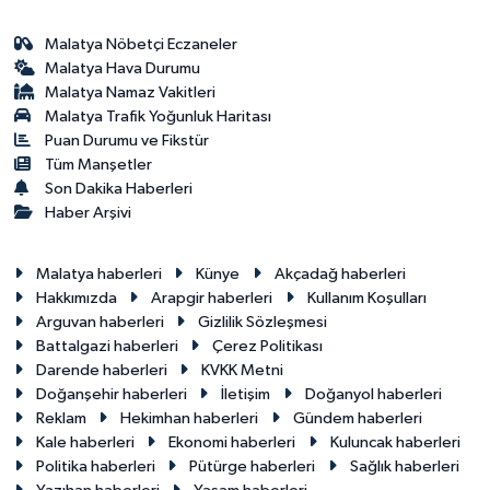
Malatya Nöbetçi Eczaneler
Malatya Hava Durumu
Malatya Namaz Vakitleri
Malatya Trafik Yoğunluk Haritası
Puan Durumu ve Fikstür
Tüm Manşetler
Son Dakika Haberleri
Haber Arşivi
Malatya haberleri
Künye
Akçadağ haberleri
Hakkımızda
Arapgir haberleri
Kullanım Koşulları
Arguvan haberleri
Gizlilik Sözleşmesi
Battalgazi haberleri
Çerez Politikası
Darende haberleri
KVKK Metni
Doğanşehir haberleri
İletişim
Doğanyol haberleri
Reklam
Hekimhan haberleri
Gündem haberleri
Kale haberleri
Ekonomi haberleri
Kuluncak haberleri
Politika haberleri
Pütürge haberleri
Sağlık haberleri