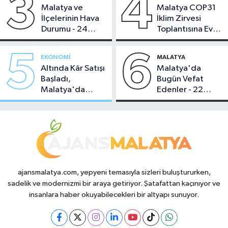
3
4
Malatya ve
Malatya COP31
İlçelerinin Hava
İklim Zirvesi
Durumu - 24
Toplantısına Ev
Temmuz 2026
Sahipliği Yaptı
5
6
EKONOMI
MALATYA
Altında Kâr Satışı
Malatya'da
Başladı,
Bugün Vefat
Malatya'da
Edenler - 22
Makas Ne
Temmuz 2026
Durumda?
ajansmalatya.com, yepyeni temasıyla sizleri buluştururken,
sadelik ve modernizmi bir araya getiriyor. Şatafattan kaçınıyor ve
insanlara haber okuyabilecekleri bir altyapı sunuyor.