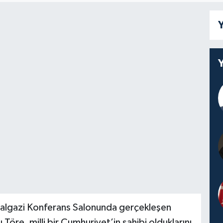
Y
talgazi Konferans Salonunda gerçekleşen
re, milli bir Cumhuriyet’in sahibi olduklarını