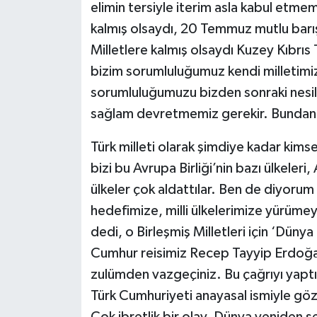
elimin tersiyle iterim asla kabul etmem
kalmış olsaydı, 20 Temmuz mutlu barı
Milletlere kalmış olsaydı Kuzey Kıbrıs
bizim sorumluluğumuz kendi milletimize
sorumluluğumuzu bizden sonraki nesill
sağlam devretmemiz gerekir. Bundan d
Türk milleti olarak şimdiye kadar kims
bizi bu Avrupa Birliği’nin bazı ülkeleri
ülkeler çok aldattılar. Ben de diyorum
hedefimize, milli ülkelerimize yürü
dedi, o Birleşmiş Milletleri için ‘Düny
Cumhur reisimiz Recep Tayyip Erdoğan 
zulümden vazgeçiniz. Bu çağrıyı yaptık
Türk Cumhuriyeti anayasal ismiyle göz
Çok ibretlik bir olay. Dünya yeniden şe