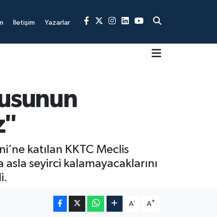
m
İletişim
Yazarlar
dusunun
z"
ni’ne katılan KKTC Meclis
 asla seyirci kalamayacaklarını
i.
-
+
A
A