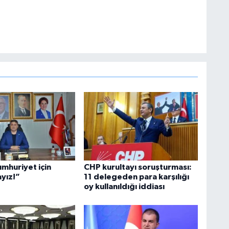
umhuriyet için
CHP kurultayı soruşturması:
yız!”
11 delegeden para karşılığı
oy kullanıldığı iddiası