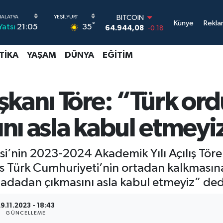
DOLAR
Künye
Rekla
°
35
Yatsı
21:05
47,7436
0.18
EURO
55,2510
0.32
TIKA
YAŞAM
DÜNYA
EĞITIM
STERLİN
64,4811
0.38
GRAM ALTIN
6660.55
0.03
şkanı Töre: “Türk or
BİST100
13.779
-14
nı asla kabul etmeyi
BITCOIN
64.944,08
-0.18
si’nin 2023-2024 Akademik Yılı Açılış Töre
s Türk Cumhuriyeti’nin ortadan kalkmasına
adadan çıkmasını asla kabul etmeyiz” ded
9.11.2023 - 18:43
GÜNCELLEME