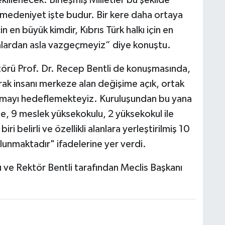
edeniyet işte budur. Bir kere daha ortaya
in en büyük kimdir, Kıbrıs Türk halkı için en
unlardan asla vazgeçmeyiz” diye konuştu.
törü Prof. Dr. Recep Bentli de konuşmasında,
rak insanı merkeze alan değişime açık, ortak
 olmayı hedeflemekteyiz. Kuruluşundan bu yana
lte, 9 meslek yüksekokulu, 2 yüksekokul ile
i belirli ve özellikli alanlara yerleştirilmiş 10
unmaktadır" ifadelerine yer verdi.
ı ve Rektör Bentli tarafından Meclis Başkanı