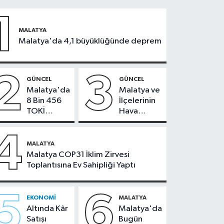
1
MALATYA
Malatya'da 4,1 büyüklüğünde deprem
2
3
GÜNCEL
GÜNCEL
Malatya'da
Malatya ve
8 Bin 456
İlçelerinin
TOKİ
Hava
Konutunun
Durumu -
Kurası
24
4
Bugün
Temmuz
MALATYA
Çekiliyor
2026
Malatya COP31 İklim Zirvesi
Toplantısına Ev Sahipliği Yaptı
5
6
EKONOMI
MALATYA
Altında Kâr
Malatya'da
Satışı
Bugün