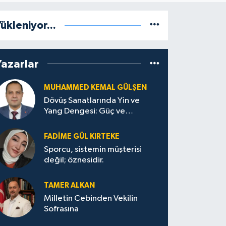
ükleniyor...
Yazarlar
MUHAMMED KEMAL GÜLŞEN
Dövüş Sanatlarında Yin ve
Yang Dengesi: Güç ve
Sakinliğin Uyumu
FADIME GÜL KIRTEKE
Sporcu, sistemin müşterisi
değil; öznesidir.
TAMER ALKAN
Milletin Cebinden Vekilin
Sofrasına