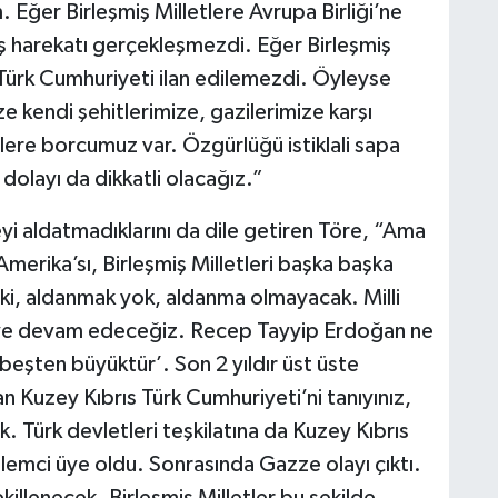
. Eğer Birleşmiş Milletlere Avrupa Birliği’ne
ş harekatı gerçekleşmezdi. Eğer Birleşmiş
 Türk Cumhuriyeti ilan edilemezdi. Öyleyse
 kendi şehitlerimize, gazilerimize karşı
ere borcumuz var. Özgürlüğü istiklali sapa
olayı da dikkatli olacağız.”
eyi aldatmadıklarını da dile getiren Töre, “Ama
, Amerika’sı, Birleşmiş Milletleri başka başka
 ki, aldanmak yok, aldanma olmayacak. Milli
meye devam edeceğiz. Recep Tayyip Erdoğan ne
a beşten büyüktür’. Son 2 yıldır üst üste
Kuzey Kıbrıs Türk Cumhuriyeti’ni tanıyınız,
. Türk devletleri teşkilatına da Kuzey Kıbrıs
lemci üye oldu. Sonrasında Gazze olayı çıktı.
killenecek. Birleşmiş Milletler bu şekilde