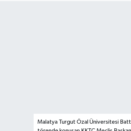
Politika
Sağlık
Spor
Teknoloji
Yaşam
Malatya Turgut Özal Üniversitesi Bat
törende konuşan KKTC Meclis Başkanı Tö