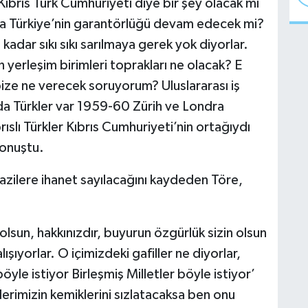
ıbrıs Türk Cumhuriyeti diye bir şey olacak mı
’ta Türkiye’nin garantörlüğü devam edecek mi?
adar sıkı sıkı sarılmaya gerek yok diyorlar.
 yerleşim birimleri toprakları ne olacak? E
ze ne verecek soruyorum? Uluslararası iş
da Türkler var 1959-60 Zürih ve Londra
ıslı Türkler Kıbrıs Cumhuriyeti’nin ortağıydı
konuştu.
azilere ihanet sayılacağını kaydeden Töre,
olsun, hakkınızdır, buyurun özgürlük sizin olsun
şıyorlar. O içimizdeki gafiller ne diyorlar,
yle istiyor Birleşmiş Milletler böyle istiyor’
lerimizin kemiklerini sızlatacaksa ben onu