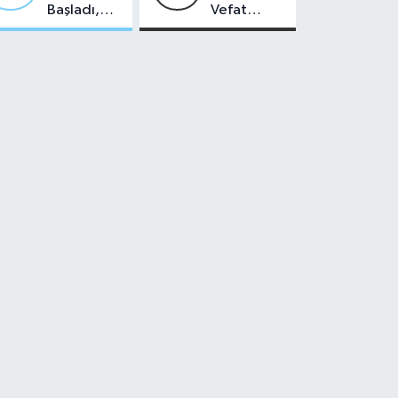
Başladı,
Vefat
Malatya'da
Edenler -
Makas Ne
22 Temmuz
Durumda?
2026