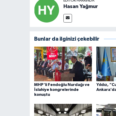
EDITÖR HAKKINDA
Hasan Yağmur
Bunlar da ilginizi çekebilir
MHP'li Fendoğlu Nurdağı ve
Yıldız, “C
İslahiye kongrelerinde
Ankara’da
konuştu