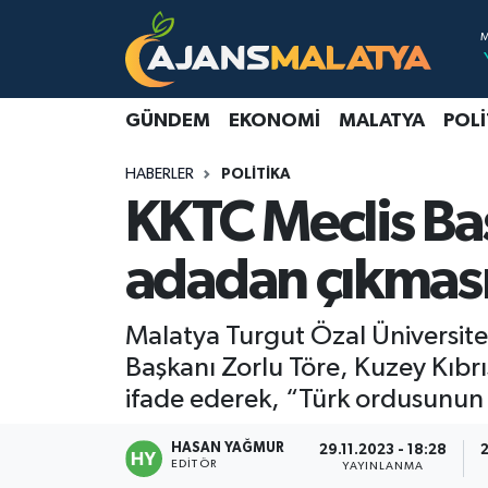
Asayiş
Malatya Nöbetçi Eczaneler
GÜNDEM
EKONOMI
MALATYA
POLI
Dünya
Malatya Hava Durumu
HABERLER
POLITIKA
Eğitim
Malatya Namaz Vakitleri
KKTC Meclis Ba
Ekonomi
Malatya Trafik Yoğunluk Haritası
adadan çıkması
Gündem
TFF 3.Lig 2.Grup Puan Durumu ve Fikstür
Malatya Turgut Özal Üniversite
Kadın
Tüm Manşetler
Başkanı Zorlu Töre, Kuzey Kıbrı
ifade ederek, “Türk ordusunun 
Kültür & Sanat
Son Dakika Haberleri
HASAN YAĞMUR
29.11.2023 - 18:28
2
EDITÖR
YAYINLANMA
Magazin
Haber Arşivi