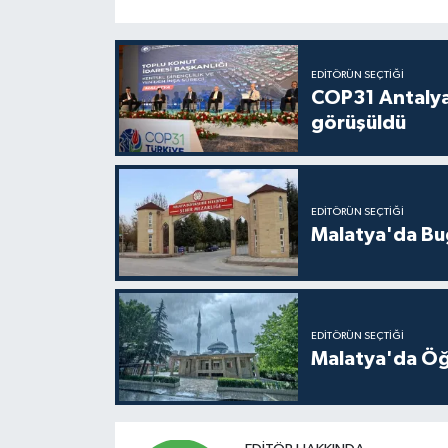
EDITÖRÜN SEÇTIĞI
COP31 Antalya
görüşüldü
EDITÖRÜN SEÇTIĞI
Malatya'da Bu
EDITÖRÜN SEÇTIĞI
Malatya'da Öğ