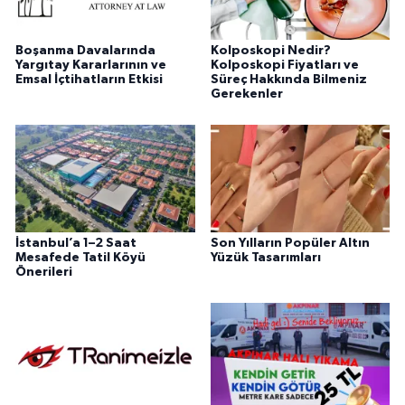
Boşanma Davalarında
Kolposkopi Nedir?
Yargıtay Kararlarının ve
Kolposkopi Fiyatları ve
Emsal İçtihatların Etkisi
Süreç Hakkında Bilmeniz
Gerekenler
İstanbul’a 1–2 Saat
Son Yılların Popüler Altın
Mesafede Tatil Köyü
Yüzük Tasarımları
Önerileri