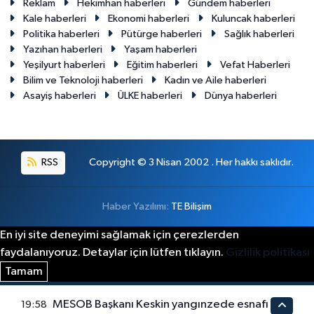
Reklam
Hekimhan haberleri
Gündem haberleri
Kale haberleri
Ekonomi haberleri
Kuluncak haberleri
Politika haberleri
Pütürge haberleri
Sağlık haberleri
Yazıhan haberleri
Yaşam haberleri
Yeşilyurt haberleri
Eğitim haberleri
Vefat Haberleri
Bilim ve Teknoloji haberleri
Kadın ve Aile haberleri
Asayiş haberleri
ÜLKE haberleri
Dünya haberleri
RSS
Copyright © 3 Nisan 2002 . Her hakkı saklıdır.
Haber Yazılımı:
TE Bilişim
En iyi site deneyimi sağlamak için çerezlerden
faydalanıyoruz. Detaylar için lütfen tıklayın.
Gizlilik politikası
Tamam
MESOB Başkanı Keskin yangınzede esnafı
19:58