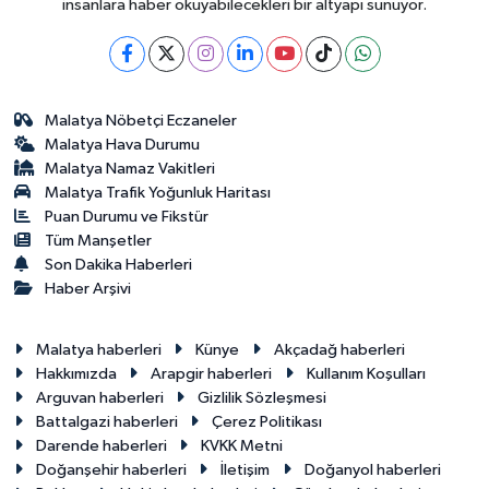
insanlara haber okuyabilecekleri bir altyapı sunuyor.
Malatya Nöbetçi Eczaneler
Malatya Hava Durumu
Malatya Namaz Vakitleri
Malatya Trafik Yoğunluk Haritası
Puan Durumu ve Fikstür
Tüm Manşetler
Son Dakika Haberleri
Haber Arşivi
Malatya haberleri
Künye
Akçadağ haberleri
Hakkımızda
Arapgir haberleri
Kullanım Koşulları
Arguvan haberleri
Gizlilik Sözleşmesi
Battalgazi haberleri
Çerez Politikası
Darende haberleri
KVKK Metni
Doğanşehir haberleri
İletişim
Doğanyol haberleri