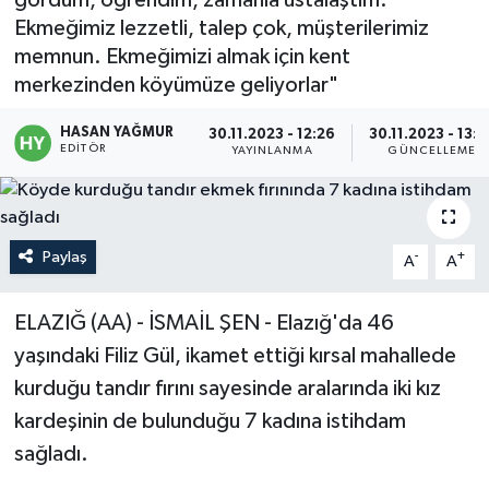
Ekmeğimiz lezzetli, talep çok, müşterilerimiz
Politika
memnun. Ekmeğimizi almak için kent
merkezinden köyümüze geliyorlar"
Sağlık
HASAN YAĞMUR
30.11.2023 - 12:26
30.11.2023 - 13:3
Spor
EDITÖR
YAYINLANMA
GÜNCELLEME
Teknoloji
Paylaş
-
+
Yaşam
A
A
ELAZIĞ (AA) - İSMAİL ŞEN - Elazığ'da 46
yaşındaki Filiz Gül, ikamet ettiği kırsal mahallede
kurduğu tandır fırını sayesinde aralarında iki kız
kardeşinin de bulunduğu 7 kadına istihdam
sağladı.