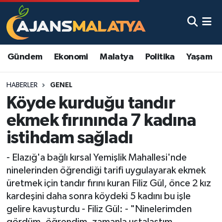
Asayiş
Malatya Nöbetçi Eczaneler
Gündem
Ekonomi
Malatya
Politika
Yaşam
Dünya
Malatya Hava Durumu
HABERLER
GENEL
Eğitim
Malatya Namaz Vakitleri
Köyde kurduğu tandır
Ekonomi
Malatya Trafik Yoğunluk Haritası
ekmek fırınında 7 kadına
istihdam sağladı
Gündem
TFF 3.Lig 2.Grup Puan Durumu ve Fikstür
- Elazığ'a bağlı kırsal Yemişlik Mahallesi'nde
Kadın
Tüm Manşetler
ninelerinden öğrendiği tarifi uygulayarak ekmek
üretmek için tandır fırını kuran Filiz Gül, önce 2 kız
Kültür & Sanat
Son Dakika Haberleri
kardeşini daha sonra köydeki 5 kadını bu işle
gelire kavuşturdu - Filiz Gül: - "Ninelerimden
Magazin
Haber Arşivi
gördüm, öğrendim, zamanla ustalaştım.