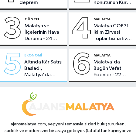
deprem
Konutunun Kurası
Bugün Çekiliyor
3
4
GÜNCEL
MALATYA
Malatya ve
Malatya COP31
İlçelerinin Hava
İklim Zirvesi
Durumu - 24
Toplantısına Ev
Temmuz 2026
Sahipliği Yaptı
5
6
EKONOMI
MALATYA
Altında Kâr Satışı
Malatya'da
Başladı,
Bugün Vefat
Malatya'da
Edenler - 22
Makas Ne
Temmuz 2026
Durumda?
ajansmalatya.com, yepyeni temasıyla sizleri buluştururken,
sadelik ve modernizmi bir araya getiriyor. Şatafattan kaçınıyor ve