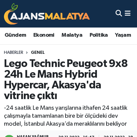
Asayiş
Malatya Nöbetçi Eczaneler
Gündem
Ekonomi
Malatya
Politika
Yaşam
Dünya
Malatya Hava Durumu
HABERLER
GENEL
Eğitim
Malatya Namaz Vakitleri
Lego Technic Peugeot 9x8
Ekonomi
Malatya Trafik Yoğunluk Haritası
24h Le Mans Hybrid
Hypercar, Akasya'da
Gündem
TFF 3.Lig 2.Grup Puan Durumu ve Fikstür
vitrine çıktı
Kadın
Tüm Manşetler
-24 saatlik Le Mans yarışlarına ithafen 24 saatlik
çalışmayla tamamlanan bire bir ölçüdeki dev
Kültür & Sanat
Son Dakika Haberleri
model, İstanbul Akasya’da meraklılarını bekliyor
Magazin
Haber Arşivi