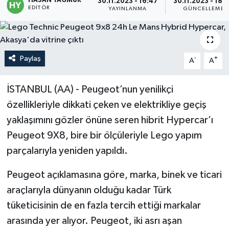
HASAN YAĞMUR
30.11.2023 - 16:47
30.11.2023 - 18:
EDITÖR
YAYINLANMA
GÜNCELLEME
Politika
Sağlık
Paylaş
-
+
A
A
Spor
İSTANBUL (AA) - Peugeot’nun yenilikçi
Teknoloji
özellikleriyle dikkati çeken ve elektrikliye geçiş
yaklaşımını gözler önüne seren hibrit Hypercar’ı
Yaşam
Peugeot 9X8, bire bir ölçüleriyle Lego yapım
parçalarıyla yeniden yapıldı.
Peugeot açıklamasına göre, marka, binek ve ticari
araçlarıyla dünyanın olduğu kadar Türk
tüketicisinin de en fazla tercih ettiği markalar
arasında yer alıyor. Peugeot, iki asrı aşan