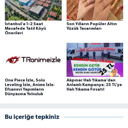
İstanbul’a 1–2 Saat
Son Yılların Popüler Altın
Mesafede Tatil Köyü
Yüzük Tasarımları
Önerileri
One Piece İzle, Solo
Akpınar Halı Yıkama’dan
Leveling İzle, Anime İzle:
Anlamlı Kampanya: 25 TL’ye
Efsanevi Yapımların
Halı Yıkama Fırsatı!
Dünyasına Yolculuk
Bu içeriğe tepkiniz