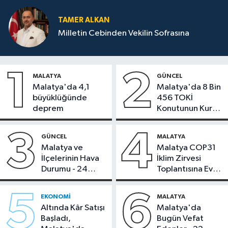
TAMER ALKAN
Milletin Cebinden Vekilin Sofrasına
1
2
MALATYA
GÜNCEL
Malatya'da 4,1
Malatya'da 8 Bin
büyüklüğünde
456 TOKİ
deprem
Konutunun Kurası
Bugün Çekiliyor
3
4
GÜNCEL
MALATYA
Malatya ve
Malatya COP31
İlçelerinin Hava
İklim Zirvesi
Durumu - 24
Toplantısına Ev
Temmuz 2026
Sahipliği Yaptı
5
6
EKONOMI
MALATYA
Altında Kâr Satışı
Malatya'da
Başladı,
Bugün Vefat