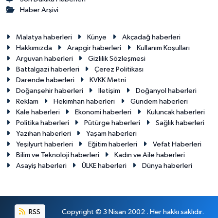
Haber Arşivi
Malatya haberleri
Künye
Akçadağ haberleri
Hakkımızda
Arapgir haberleri
Kullanım Koşulları
Arguvan haberleri
Gizlilik Sözleşmesi
Battalgazi haberleri
Çerez Politikası
Darende haberleri
KVKK Metni
Doğanşehir haberleri
İletişim
Doğanyol haberleri
Reklam
Hekimhan haberleri
Gündem haberleri
Kale haberleri
Ekonomi haberleri
Kuluncak haberleri
Politika haberleri
Pütürge haberleri
Sağlık haberleri
Yazıhan haberleri
Yaşam haberleri
Yeşilyurt haberleri
Eğitim haberleri
Vefat Haberleri
Bilim ve Teknoloji haberleri
Kadın ve Aile haberleri
Asayiş haberleri
ÜLKE haberleri
Dünya haberleri
RSS
Copyright © 3 Nisan 2002 . Her hakkı saklıdır.