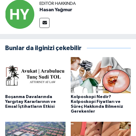
EDITÖR HAKKINDA
Hasan Yağmur
Bunlar da ilginizi çekebilir
Boşanma Davalarında
Kolposkopi Nedir?
Yargıtay Kararlarının ve
Kolposkopi Fiyatları ve
Emsal İçtihatların Etkisi
Süreç Hakkında Bilmeniz
Gerekenler