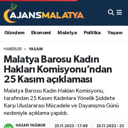
Asayiş
Malatya Nöbetçi Eczaneler
Gündem
Ekonomi
Malatya
Politika
Yaşam
Dünya
Malatya Hava Durumu
HABERLER
YAŞAM
Eğitim
Malatya Namaz Vakitleri
Malatya Barosu Kadın
Ekonomi
Malatya Trafik Yoğunluk Haritası
Hakları Komisyonu’ndan
25 Kasım açıklaması
Gündem
TFF 3.Lig 2.Grup Puan Durumu ve Fikstür
Malatya Barosu Kadın Hakları Komisyonu,
Kadın
Tüm Manşetler
tarafından 25 Kasım Kadınlara Yönelik Şiddete
Karşı Uluslararası Mücadele ve Dayanışma Günü
Kültür & Sanat
Son Dakika Haberleri
nedeniyle açıklama yapıldı.
Magazin
Haber Arşivi
HASAN YAĞMUR
25.11.2023 - 17:49
25.11.2023 - 23:5