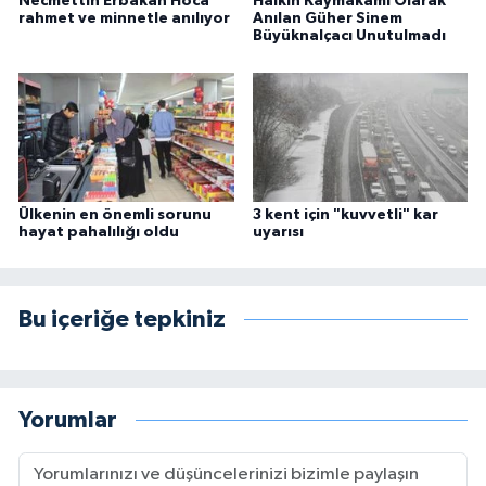
Necmettin Erbakan Hoca
Halkın Kaymakamı Olarak
rahmet ve minnetle anılıyor
Anılan Güher Sinem
Büyüknalçacı Unutulmadı
Ülkenin en önemli sorunu
3 kent için "kuvvetli" kar
hayat pahalılığı oldu
uyarısı
Bu içeriğe tepkiniz
Yorumlar