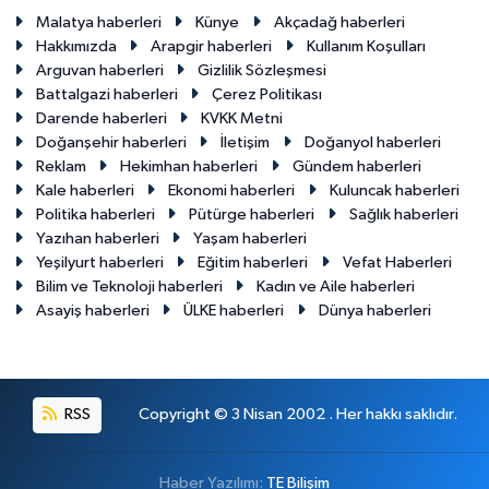
Malatya haberleri
Künye
Akçadağ haberleri
Hakkımızda
Arapgir haberleri
Kullanım Koşulları
Arguvan haberleri
Gizlilik Sözleşmesi
Battalgazi haberleri
Çerez Politikası
Darende haberleri
KVKK Metni
Doğanşehir haberleri
İletişim
Doğanyol haberleri
Reklam
Hekimhan haberleri
Gündem haberleri
Kale haberleri
Ekonomi haberleri
Kuluncak haberleri
Politika haberleri
Pütürge haberleri
Sağlık haberleri
Yazıhan haberleri
Yaşam haberleri
Yeşilyurt haberleri
Eğitim haberleri
Vefat Haberleri
Bilim ve Teknoloji haberleri
Kadın ve Aile haberleri
Asayiş haberleri
ÜLKE haberleri
Dünya haberleri
RSS
Copyright © 3 Nisan 2002 . Her hakkı saklıdır.
Haber Yazılımı:
TE Bilişim