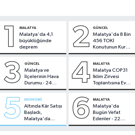
1
2
MALATYA
GÜNCEL
Malatya'da 4,1
Malatya'da 8 Bin
büyüklüğünde
456 TOKİ
deprem
Konutunun Kurası
Bugün Çekiliyor
3
4
GÜNCEL
MALATYA
Malatya ve
Malatya COP31
İlçelerinin Hava
İklim Zirvesi
Durumu - 24
Toplantısına Ev
Temmuz 2026
Sahipliği Yaptı
5
6
EKONOMI
MALATYA
Altında Kâr Satışı
Malatya'da
Başladı,
Bugün Vefat
Malatya'da
Edenler - 22
Makas Ne
Temmuz 2026
Durumda?