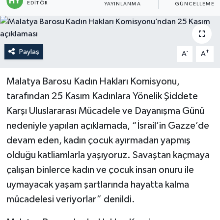
EDITÖR
YAYINLANMA
GÜNCELLEME
Politika
Sağlık
Paylaş
-
+
A
A
Spor
Malatya Barosu Kadın Hakları Komisyonu,
Teknoloji
tarafından 25 Kasım Kadınlara Yönelik Şiddete
Karşı Uluslararası Mücadele ve Dayanışma Günü
Yaşam
nedeniyle yapılan açıklamada, “İsrail’in Gazze’de
devam eden, kadın çocuk ayırmadan yapmış
olduğu katliamlarla yaşıyoruz. Savaştan kaçmaya
çalışan binlerce kadın ve çocuk insan onuru ile
uymayacak yaşam şartlarında hayatta kalma
mücadelesi veriyorlar” denildi.