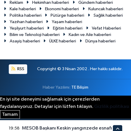
Reklam
Hekimhan haberleri
Gündem haberleri
Kale haberleri
Ekonomi haberleri
Kuluncak haberleri
Politika haberleri
Pütürge haberleri
Sağlık haberleri
Yazıhan haberleri
Yaşam haberleri
Yeşilyurt haberleri
Eğitim haberleri
Vefat Haberleri
Bilim ve Teknoloji haberleri
Kadın ve Aile haberleri
Asayiş haberleri
ÜLKE haberleri
Dünya haberleri
RSS
Copyright © 3 Nisan 2002 . Her hakkı saklıdır.
Haber Yazılımı:
TE Bilişim
En iyi site deneyimi sağlamak için çerezlerden
faydalanıyoruz. Detaylar için lütfen tıklayın.
Gizlilik politikası
Tamam
MESOB Başkanı Keskin yangınzede esnafı
19:58