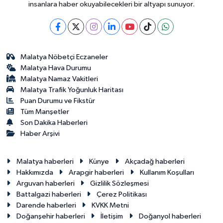
insanlara haber okuyabilecekleri bir altyapı sunuyor.
Malatya Nöbetçi Eczaneler
Malatya Hava Durumu
Malatya Namaz Vakitleri
Malatya Trafik Yoğunluk Haritası
Puan Durumu ve Fikstür
Tüm Manşetler
Son Dakika Haberleri
Haber Arşivi
Malatya haberleri
Künye
Akçadağ haberleri
Hakkımızda
Arapgir haberleri
Kullanım Koşulları
Arguvan haberleri
Gizlilik Sözleşmesi
Battalgazi haberleri
Çerez Politikası
Darende haberleri
KVKK Metni
Doğanşehir haberleri
İletişim
Doğanyol haberleri