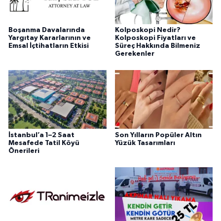
Boşanma Davalarında
Kolposkopi Nedir?
Yargıtay Kararlarının ve
Kolposkopi Fiyatları ve
Emsal İçtihatların Etkisi
Süreç Hakkında Bilmeniz
Gerekenler
İstanbul’a 1–2 Saat
Son Yılların Popüler Altın
Mesafede Tatil Köyü
Yüzük Tasarımları
Önerileri