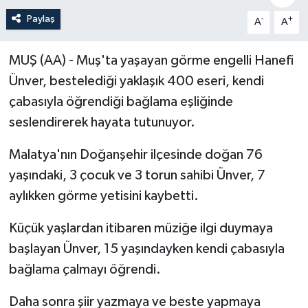
Paylaş
-
+
A
A
Politika
Sağlık
MUŞ (AA) - Muş'ta yaşayan görme engelli Hanefi
Ünver, bestelediği yaklaşık 400 eseri, kendi
Spor
çabasıyla öğrendiği bağlama eşliğinde
seslendirerek hayata tutunuyor.
Teknoloji
Malatya'nın Doğanşehir ilçesinde doğan 76
Yaşam
yaşındaki, 3 çocuk ve 3 torun sahibi Ünver, 7
aylıkken görme yetisini kaybetti.
Küçük yaşlardan itibaren müziğe ilgi duymaya
başlayan Ünver, 15 yaşındayken kendi çabasıyla
bağlama çalmayı öğrendi.
Daha sonra şiir yazmaya ve beste yapmaya