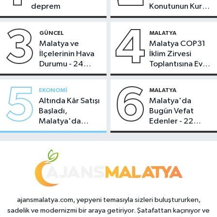
deprem
Konutunun Kurası
Bugün Çekiliyor
3
4
GÜNCEL
MALATYA
Malatya ve
Malatya COP31
İlçelerinin Hava
İklim Zirvesi
Durumu - 24
Toplantısına Ev
Temmuz 2026
Sahipliği Yaptı
5
6
EKONOMI
MALATYA
Altında Kâr Satışı
Malatya'da
Başladı,
Bugün Vefat
Malatya'da
Edenler - 22
Makas Ne
Temmuz 2026
Durumda?
ajansmalatya.com, yepyeni temasıyla sizleri buluştururken,
sadelik ve modernizmi bir araya getiriyor. Şatafattan kaçınıyor ve