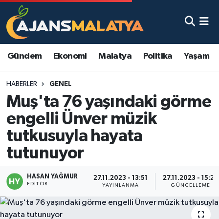
Asayiş
Malatya Nöbetçi Eczaneler
Gündem
Ekonomi
Malatya
Politika
Yaşam
Dünya
Malatya Hava Durumu
HABERLER
GENEL
Eğitim
Malatya Namaz Vakitleri
Muş'ta 76 yaşındaki görme
Ekonomi
Malatya Trafik Yoğunluk Haritası
engelli Ünver müzik
tutkusuyla hayata
Gündem
TFF 3.Lig 2.Grup Puan Durumu ve Fikstür
tutunuyor
Kadın
Tüm Manşetler
HASAN YAĞMUR
27.11.2023 - 13:51
27.11.2023 - 15:25
EDITÖR
Kültür & Sanat
Son Dakika Haberleri
YAYINLANMA
GÜNCELLEME
Magazin
Haber Arşivi