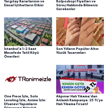
Yargıtay Kararlarının ve
Kolposkopi Fiyatları ve
Emsal İçtihatların Etkisi
Süreç Hakkında Bilmeniz
Gerekenler
İstanbul’a 1–2 Saat
Son Yılların Popüler Altın
Mesafede Tatil Köyü
Yüzük Tasarımları
Önerileri
One Piece İzle, Solo
Akpınar Halı Yıkama’dan
Leveling İzle, Anime İzle:
Anlamlı Kampanya: 25 TL’ye
Efsanevi Yapımların
Halı Yıkama Fırsatı!
Dünyasına Yolculuk