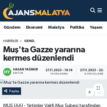
Asayiş
Malatya Nöbetçi Eczaneler
Gündem
Ekonomi
Malatya
Politika
Yaşam
Dünya
Malatya Hava Durumu
HABERLER
GENEL
Eğitim
Malatya Namaz Vakitleri
Muş'ta Gazze yararına
Ekonomi
Malatya Trafik Yoğunluk Haritası
kermes düzenlendi
Gündem
TFF 3.Lig 2.Grup Puan Durumu ve Fikstür
HASAN YAĞMUR
27.11.2023 - 19:16
27.11.2023 - 22:0
EDITÖR
YAYINLANMA
GÜNCELLEME
Kadın
Tüm Manşetler
Kültür & Sanat
Son Dakika Haberleri
Paylaş
-
+
A
A
Magazin
Haber Arşivi
MUŞ (AA) - Yetimler Vakfı Muş Şubesi tarafından,