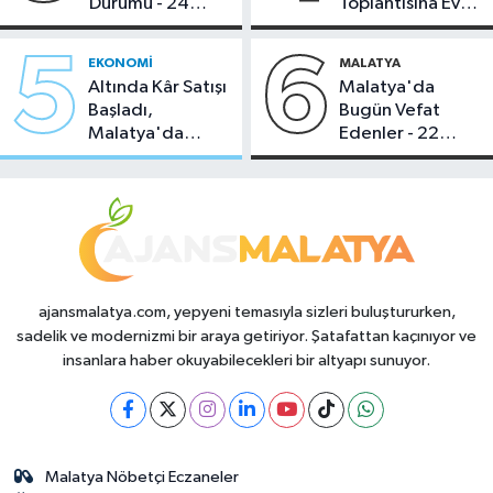
Durumu - 24
Toplantısına Ev
Temmuz 2026
Sahipliği Yaptı
5
6
EKONOMI
MALATYA
Altında Kâr Satışı
Malatya'da
Başladı,
Bugün Vefat
Malatya'da
Edenler - 22
Makas Ne
Temmuz 2026
Durumda?
ajansmalatya.com, yepyeni temasıyla sizleri buluştururken,
sadelik ve modernizmi bir araya getiriyor. Şatafattan kaçınıyor ve
insanlara haber okuyabilecekleri bir altyapı sunuyor.
Malatya Nöbetçi Eczaneler