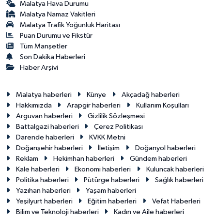
Malatya Hava Durumu
Malatya Namaz Vakitleri
Malatya Trafik Yoğunluk Haritası
Puan Durumu ve Fikstür
Tüm Manşetler
Son Dakika Haberleri
Haber Arşivi
Malatya haberleri
Künye
Akçadağ haberleri
Hakkımızda
Arapgir haberleri
Kullanım Koşulları
Arguvan haberleri
Gizlilik Sözleşmesi
Battalgazi haberleri
Çerez Politikası
Darende haberleri
KVKK Metni
Doğanşehir haberleri
İletişim
Doğanyol haberleri
Reklam
Hekimhan haberleri
Gündem haberleri
Kale haberleri
Ekonomi haberleri
Kuluncak haberleri
Politika haberleri
Pütürge haberleri
Sağlık haberleri
Yazıhan haberleri
Yaşam haberleri
Yeşilyurt haberleri
Eğitim haberleri
Vefat Haberleri
Bilim ve Teknoloji haberleri
Kadın ve Aile haberleri