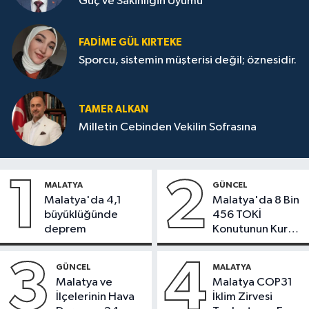
Güç ve Sakinliğin Uyumu
FADIME GÜL KIRTEKE
Sporcu, sistemin müşterisi değil; öznesidir.
TAMER ALKAN
Milletin Cebinden Vekilin Sofrasına
1
2
MALATYA
GÜNCEL
Malatya'da 4,1
Malatya'da 8 Bin
büyüklüğünde
456 TOKİ
deprem
Konutunun Kurası
Bugün Çekiliyor
3
4
GÜNCEL
MALATYA
Malatya ve
Malatya COP31
İlçelerinin Hava
İklim Zirvesi