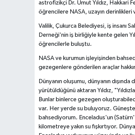
astrofizikçi Dr. Umut Yıldız, Hakkari 
Politika
öğrencilere NASA, uzayın derinlikleri 
Valilik, Çukurca Belediyesi, iş insanı 
Sağlık
Derneği'nin iş birliğiyle kente gelen
Spor
öğrencilerle buluştu.
Teknoloji
NASA ve kurumun işleyişinden bahseden
gezegenlere gönderilen araçlar hakkın
Yaşam
Dünyanın oluşumu, dünyanın dışında da c
yürütüldüğünü aktaran Yıldız, "Yıldızla
Bunlar binlerce gezegen oluşturabilec
var. Her yerde su buluyoruz. Güneşte 
bahsediyorum. Enceladus'un (Satürn'ü
kilometreye yakın su fışkırtıyor. Dün