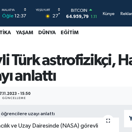
BITCOIN
Künye
Rekla
64.959,79
1.11
°
27
Öğle
12:37
DOLAR
47,7436
0.18
TIKA
YAŞAM
DÜNYA
EĞITIM
EURO
55,2510
0.32
STERLİN
64,4811
0.38
 Türk astrofizikçi, Ha
GRAM ALTIN
6660.55
0.03
BİST100
yı anlattı
13.779
-14
7.11.2023 - 15:50
GÜNCELLEME
Y
ılık ve Uzay Dairesinde (NASA) görevli