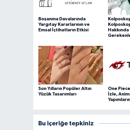
Boşanma Davalarında
Kolposkop
Yargıtay Kararlarının ve
Kolposkopi
Emsal İçtihatların Etkisi
Hakkında 
Gerekenl
Son Yılların Popüler Altın
One Piece 
Yüzük Tasarımları
İzle, Anim
Yapımları
Bu içeriğe tepkiniz