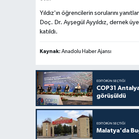
Yıldız'ın öğrencilerin sorularını yanı
Doç. Dr. Ayşegül Ayyıldız, dernek üye
katıldı.
Kaynak:
Anadolu Haber Ajansı
EDITÖRÜN SEÇTIĞI
COP31 Antalya
görüşüldü
EDITÖRÜN SEÇTIĞI
Malatya'da Bu