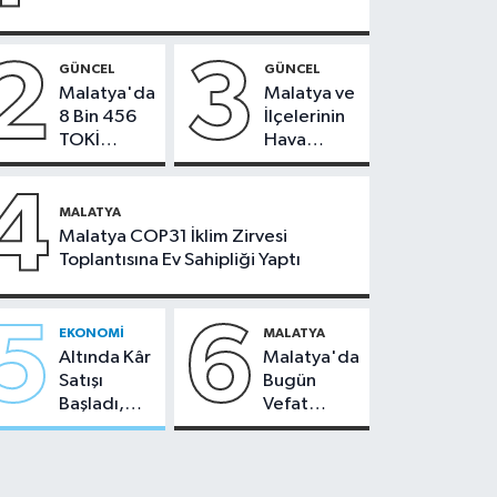
2
3
GÜNCEL
GÜNCEL
Malatya'da
Malatya ve
8 Bin 456
İlçelerinin
TOKİ
Hava
Konutunun
Durumu -
Kurası
24
4
Bugün
Temmuz
MALATYA
Çekiliyor
2026
Malatya COP31 İklim Zirvesi
Toplantısına Ev Sahipliği Yaptı
5
6
EKONOMI
MALATYA
Altında Kâr
Malatya'da
Satışı
Bugün
Başladı,
Vefat
Malatya'da
Edenler -
Makas Ne
22 Temmuz
Durumda?
2026