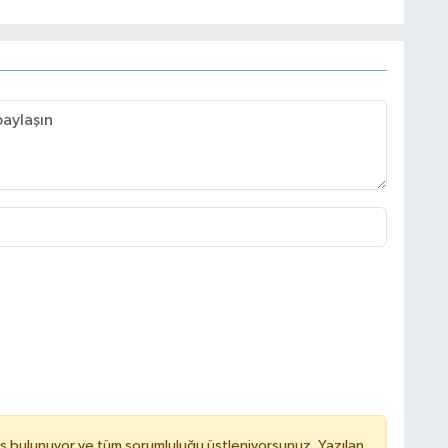
ş bulunuyor ve tüm sorumluluğu üstleniyorsunuz. Yazılan