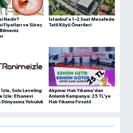
i Nedir?
İstanbul’a 1–2 Saat Mesafede
 Fiyatları ve Süreç
Tatil Köyü Önerileri
Bilmeniz
er
İzle, Solo Leveling
Akpınar Halı Yıkama’dan
e İzle: Efsanevi
Anlamlı Kampanya: 25 TL’ye
n Dünyasına Yolculuk
Halı Yıkama Fırsatı!