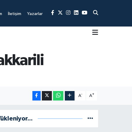
m
İletişim
Yazarlar
kkarili
-
+
A
A
ükleniyor...