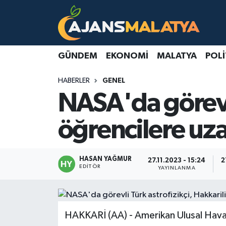
Asayiş
Malatya Nöbetçi Eczaneler
GÜNDEM
EKONOMI
MALATYA
POLI
Dünya
Malatya Hava Durumu
HABERLER
GENEL
Eğitim
Malatya Namaz Vakitleri
NASA'da görevli
Ekonomi
Malatya Trafik Yoğunluk Haritası
öğrencilere uza
Gündem
TFF 3.Lig 2.Grup Puan Durumu ve Fikstür
HASAN YAĞMUR
27.11.2023 - 15:24
2
Kadın
Tüm Manşetler
EDITÖR
YAYINLANMA
Kültür & Sanat
Son Dakika Haberleri
HAKKARİ (AA) - Amerikan Ulusal Havac
Magazin
Haber Arşivi