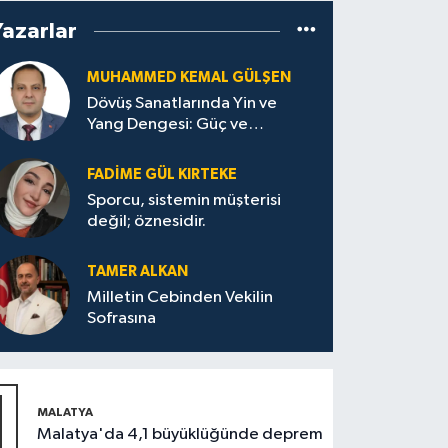
Yazarlar
MUHAMMED KEMAL GÜLŞEN
Dövüş Sanatlarında Yin ve
Yang Dengesi: Güç ve
Sakinliğin Uyumu
FADIME GÜL KIRTEKE
Sporcu, sistemin müşterisi
değil; öznesidir.
TAMER ALKAN
Milletin Cebinden Vekilin
Sofrasına
1
MALATYA
Malatya'da 4,1 büyüklüğünde deprem