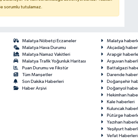
de sorumlu tutulamaz.
Malatya Nöbetçi Eczaneler
Malatya haberl
Malatya Hava Durumu
Akçadağ haberl
Malatya Namaz Vakitleri
Arapgir haberle
Malatya Trafik Yoğunluk Haritası
Arguvan haberl
Puan Durumu ve Fikstür
Battalgazi habe
Tüm Manşetler
Darende haberl
Son Dakika Haberleri
Doğanşehir hab
Haber Arşivi
Doğanyol haber
Hekimhan haber
Kale haberleri
Kuluncak haberl
Pütürge haberl
Yazıhan haberle
Yeşilyurt haberl
Vefat Haberleri