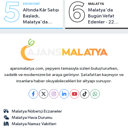
5
6
EKONOMI
MALATYA
Altında Kâr Satışı
Malatya'da
Başladı,
Bugün Vefat
Malatya'da
Edenler - 22
Makas Ne
Temmuz 2026
Durumda?
ajansmalatya.com, yepyeni temasıyla sizleri buluştururken,
sadelik ve modernizmi bir araya getiriyor. Şatafattan kaçınıyor ve
insanlara haber okuyabilecekleri bir altyapı sunuyor.
Malatya Nöbetçi Eczaneler
Malatya Hava Durumu
Malatya Namaz Vakitleri