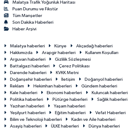
Malatya Trafik Yoğunluk Haritası
Puan Durumu ve Fikstür
Tüm Manşetler
Son Dakika Haberleri
Haber Arşivi
Malatya haberleri
Künye
Akçadağ haberleri
Hakkımızda
Arapgir haberleri
Kullanım Koşulları
Arguvan haberleri
Gizlilik Sözleşmesi
Battalgazi haberleri
Çerez Politikası
Darende haberleri
KVKK Metni
Doğanşehir haberleri
İletişim
Doğanyol haberleri
Reklam
Hekimhan haberleri
Gündem haberleri
Kale haberleri
Ekonomi haberleri
Kuluncak haberleri
Politika haberleri
Pütürge haberleri
Sağlık haberleri
Yazıhan haberleri
Yaşam haberleri
Yeşilyurt haberleri
Eğitim haberleri
Vefat Haberleri
Bilim ve Teknoloji haberleri
Kadın ve Aile haberleri
Asayiş haberleri
ÜLKE haberleri
Dünya haberleri