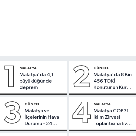
1
2
MALATYA
GÜNCEL
Malatya'da 4,1
Malatya'da 8 Bin
büyüklüğünde
456 TOKİ
deprem
Konutunun Kurası
Bugün Çekiliyor
3
4
GÜNCEL
MALATYA
Malatya ve
Malatya COP31
İlçelerinin Hava
İklim Zirvesi
Durumu - 24
Toplantısına Ev
Temmuz 2026
Sahipliği Yaptı