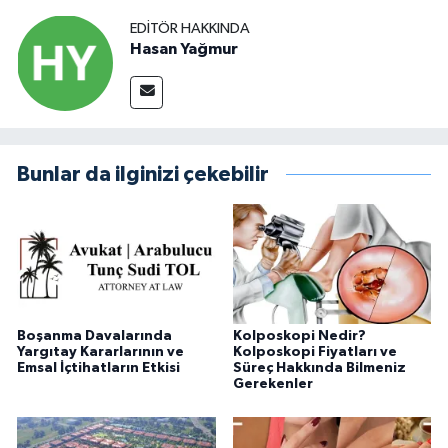
EDITÖR HAKKINDA
Hasan Yağmur
Bunlar da ilginizi çekebilir
Boşanma Davalarında
Kolposkopi Nedir?
Yargıtay Kararlarının ve
Kolposkopi Fiyatları ve
Emsal İçtihatların Etkisi
Süreç Hakkında Bilmeniz
Gerekenler