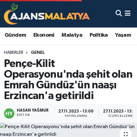
Asayiş
Malatya Nöbetçi Eczaneler
Gündem
Ekonomi
Malatya
Politika
Yaşam
Dünya
Malatya Hava Durumu
HABERLER
GENEL
Eğitim
Malatya Namaz Vakitleri
Pençe-Kilit
Ekonomi
Malatya Trafik Yoğunluk Haritası
Operasyonu'nda şehit olan
Emrah Gündüz'ün naaşı
Gündem
TFF 3.Lig 2.Grup Puan Durumu ve Fikstür
Erzincan'a getirildi
Kadın
Tüm Manşetler
HASAN YAĞMUR
27.11.2023 - 13:00
27.11.2023 - 13:0
EDITÖR
Kültür & Sanat
Son Dakika Haberleri
YAYINLANMA
GÜNCELLEME
Magazin
Haber Arşivi