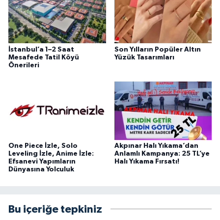
İstanbul’a 1–2 Saat
Son Yılların Popüler Altın
Mesafede Tatil Köyü
Yüzük Tasarımları
Önerileri
One Piece İzle, Solo
Akpınar Halı Yıkama’dan
Leveling İzle, Anime İzle:
Anlamlı Kampanya: 25 TL’ye
Efsanevi Yapımların
Halı Yıkama Fırsatı!
Dünyasına Yolculuk
Bu içeriğe tepkiniz