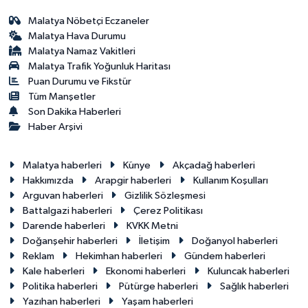
Malatya Nöbetçi Eczaneler
Malatya Hava Durumu
Malatya Namaz Vakitleri
Malatya Trafik Yoğunluk Haritası
Puan Durumu ve Fikstür
Tüm Manşetler
Son Dakika Haberleri
Haber Arşivi
Malatya haberleri
Künye
Akçadağ haberleri
Hakkımızda
Arapgir haberleri
Kullanım Koşulları
Arguvan haberleri
Gizlilik Sözleşmesi
Battalgazi haberleri
Çerez Politikası
Darende haberleri
KVKK Metni
Doğanşehir haberleri
İletişim
Doğanyol haberleri
Reklam
Hekimhan haberleri
Gündem haberleri
Kale haberleri
Ekonomi haberleri
Kuluncak haberleri
Politika haberleri
Pütürge haberleri
Sağlık haberleri
Yazıhan haberleri
Yaşam haberleri