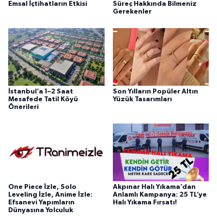
Emsal İçtihatların Etkisi
Süreç Hakkında Bilmeniz
Gerekenler
İstanbul’a 1–2 Saat
Son Yılların Popüler Altın
Mesafede Tatil Köyü
Yüzük Tasarımları
Önerileri
One Piece İzle, Solo
Akpınar Halı Yıkama’dan
Leveling İzle, Anime İzle:
Anlamlı Kampanya: 25 TL’ye
Efsanevi Yapımların
Halı Yıkama Fırsatı!
Dünyasına Yolculuk