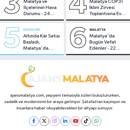
3
4
Malatya ve
Malatya COP31
İlçelerinin Hava
İklim Zirvesi
Durumu - 24
Toplantısına Ev
Temmuz 2026
Sahipliği Yaptı
5
6
EKONOMI
MALATYA
Altında Kâr Satışı
Malatya'da
Başladı,
Bugün Vefat
Malatya'da
Edenler - 22
Makas Ne
Temmuz 2026
Durumda?
ajansmalatya.com, yepyeni temasıyla sizleri buluştururken,
sadelik ve modernizmi bir araya getiriyor. Şatafattan kaçınıyor ve
insanlara haber okuyabilecekleri bir altyapı sunuyor.