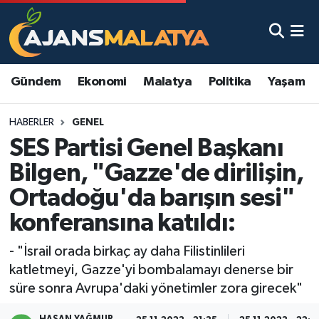
Asayiş
Malatya Nöbetçi Eczaneler
Gündem
Ekonomi
Malatya
Politika
Yaşam
Dünya
Malatya Hava Durumu
HABERLER
GENEL
Eğitim
Malatya Namaz Vakitleri
SES Partisi Genel Başkanı
Ekonomi
Malatya Trafik Yoğunluk Haritası
Bilgen, "Gazze'de dirilişin,
Ortadoğu'da barışın sesi"
Gündem
TFF 3.Lig 2.Grup Puan Durumu ve Fikstür
konferansına katıldı:
Kadın
Tüm Manşetler
- "İsrail orada birkaç ay daha Filistinlileri
katletmeyi, Gazze'yi bombalamayı denerse bir
Kültür & Sanat
Son Dakika Haberleri
süre sonra Avrupa'daki yönetimler zora girecek"
Magazin
Haber Arşivi