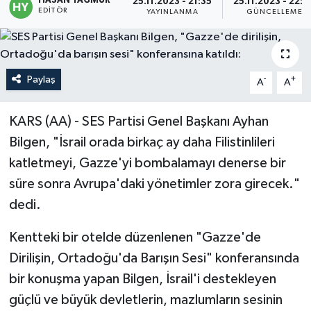
HASAN YAĞMUR
25.11.2023 - 21:35
25.11.2023 - 22:0
EDITÖR
YAYINLANMA
GÜNCELLEME
Politika
Sağlık
Paylaş
-
+
A
A
Spor
KARS (AA) - SES Partisi Genel Başkanı Ayhan
Teknoloji
Bilgen, "İsrail orada birkaç ay daha Filistinlileri
katletmeyi, Gazze'yi bombalamayı denerse bir
Yaşam
süre sonra Avrupa'daki yönetimler zora girecek."
dedi.
Kentteki bir otelde düzenlenen "Gazze'de
Dirilişin, Ortadoğu'da Barışın Sesi" konferansında
bir konuşma yapan Bilgen, İsrail'i destekleyen
güçlü ve büyük devletlerin, mazlumların sesinin