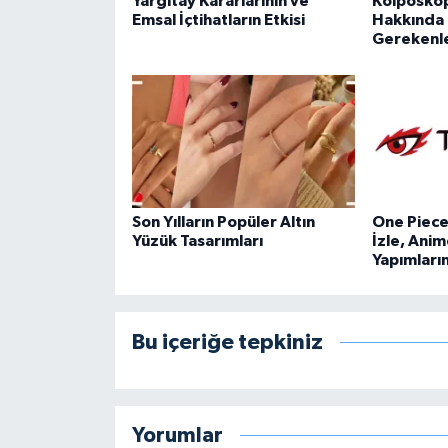
Yargıtay Kararlarının ve
Kolposkopi
Emsal İçtihatların Etkisi
Hakkında 
Gerekenl
Son Yılların Popüler Altın
One Piece 
Yüzük Tasarımları
İzle, Anim
Yapımları
Bu içeriğe tepkiniz
Yorumlar