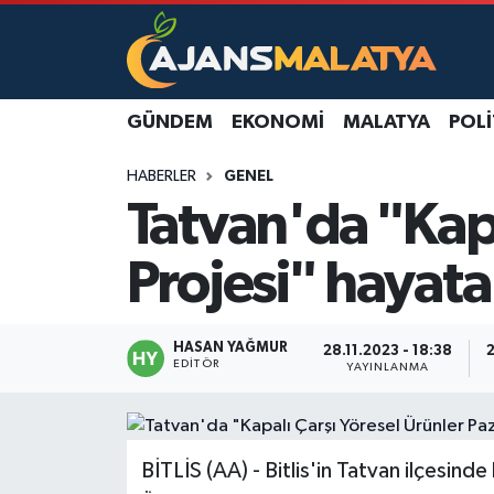
Asayiş
Malatya Nöbetçi Eczaneler
GÜNDEM
EKONOMI
MALATYA
POLI
Dünya
Malatya Hava Durumu
HABERLER
GENEL
Eğitim
Malatya Namaz Vakitleri
Tatvan'da "Kapa
Ekonomi
Malatya Trafik Yoğunluk Haritası
Projesi" hayata
Gündem
TFF 3.Lig 2.Grup Puan Durumu ve Fikstür
HASAN YAĞMUR
28.11.2023 - 18:38
2
Kadın
Tüm Manşetler
EDITÖR
YAYINLANMA
Kültür & Sanat
Son Dakika Haberleri
BİTLİS (AA) - Bitlis'in Tatvan ilçesind
Magazin
Haber Arşivi