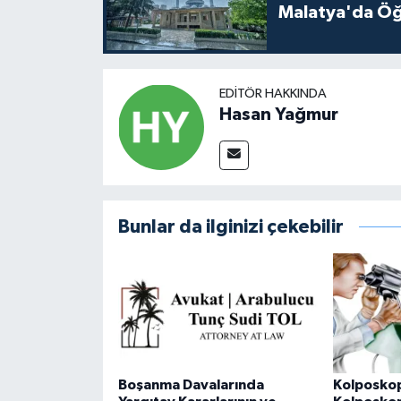
Malatya'da Öğ
EDITÖR HAKKINDA
Hasan Yağmur
Bunlar da ilginizi çekebilir
Boşanma Davalarında
Kolposkop