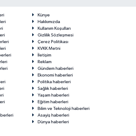
eri
Künye
eri
Hakkımızda
ri
Kullanım Koşulları
eri
Gizlilik Sözleşmesi
rleri
Çerez Politikası
eri
KVKK Metni
erleri
İletişim
leri
Reklam
leri
Gündem haberleri
Ekonomi haberleri
eri
Politika haberleri
eri
Sağlık haberleri
ri
Yaşam haberleri
eri
Eğitim haberleri
Bilim ve Teknoloji haberleri
berleri
Asayiş haberleri
Dünya haberleri