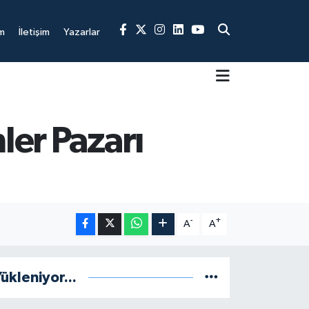
m
İletişim
Yazarlar
ler Pazarı
-
+
A
A
ükleniyor...