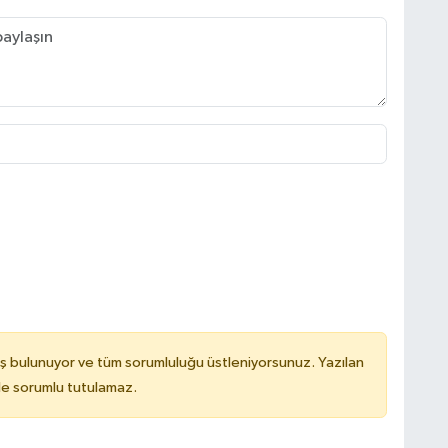
ş bulunuyor ve tüm sorumluluğu üstleniyorsunuz. Yazılan
de sorumlu tutulamaz.