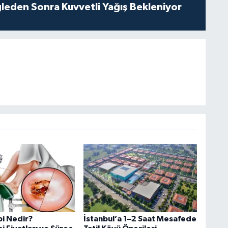
leden Sonra Kuvvetli Yağış Bekleniyor
i Nedir?
İstanbul’a 1–2 Saat Mesafede