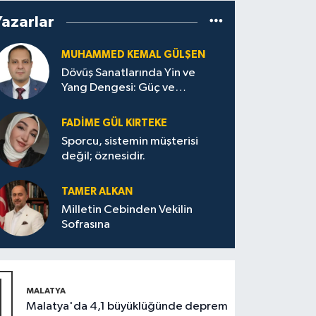
Yazarlar
MUHAMMED KEMAL GÜLŞEN
Dövüş Sanatlarında Yin ve
Yang Dengesi: Güç ve
Sakinliğin Uyumu
FADIME GÜL KIRTEKE
Sporcu, sistemin müşterisi
değil; öznesidir.
TAMER ALKAN
Milletin Cebinden Vekilin
Sofrasına
1
MALATYA
Malatya'da 4,1 büyüklüğünde deprem