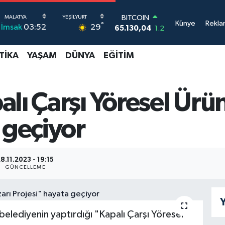
BITCOIN
Künye
Rekla
°
65.130,04
1.2
29
İmsak
03:52
DOLAR
47,7106
0.17
TIKA
YAŞAM
DÜNYA
EĞITIM
EURO
55,1652
0.27
STERLİN
64,4046
0.35
lı Çarşı Yöresel Ürün
GRAM ALTIN
6618.49
2.12
 geçiyor
BİST100
13.773
-19
8.11.2023 - 19:15
GÜNCELLEME
Y
e belediyenin yaptırdığı "Kapalı Çarşı Yöresel