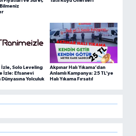
 Fiyatları ve Süreç
Tatil Köyü Önerileri
Bilmeniz
er
İzle, Solo Leveling
Akpınar Halı Yıkama’dan
e İzle: Efsanevi
Anlamlı Kampanya: 25 TL’ye
n Dünyasına Yolculuk
Halı Yıkama Fırsatı!