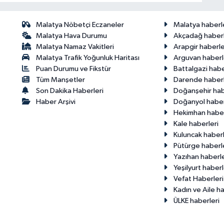
Malatya Nöbetçi Eczaneler
Malatya haberl
Malatya Hava Durumu
Akçadağ haberl
Malatya Namaz Vakitleri
Arapgir haberle
Malatya Trafik Yoğunluk Haritası
Arguvan haberl
Puan Durumu ve Fikstür
Battalgazi habe
Tüm Manşetler
Darende haberl
Son Dakika Haberleri
Doğanşehir hab
Haber Arşivi
Doğanyol haber
Hekimhan haber
Kale haberleri
Kuluncak haberl
Pütürge haberl
Yazıhan haberle
Yeşilyurt haberl
Vefat Haberleri
Kadın ve Aile ha
ÜLKE haberleri