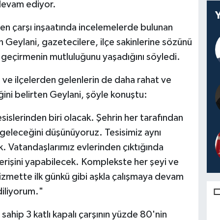
 devam ediyor.
n çarşı inşaatında incelemelerde bulunan
Geylani, gazetecilere, ilçe sakinlerine sözünü
a geçirmenin mutluluğunu yaşadığını söyledi.
il ve ilçelerden gelenlerin de daha rahat ve
ini belirten Geylani, şöyle konuştu:
islerinden biri olacak. Şehrin her tarafından
a geleceğini düşünüyoruz. Tesisimiz aynı
 Vatandaşlarımız evlerinden çıktığında
verişini yapabilecek. Komplekste her şeyi ve
hizmette ilk günkü gibi aşkla çalışmaya devam
diliyorum."
sahip 3 katlı kapalı çarşının yüzde 80'nin