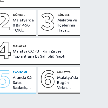
2
3
GÜNCEL
GÜNCEL
Malatya'da
Malatya ve
8 Bin 456
İlçelerinin
TOKİ
Hava
Konutunun
Durumu -
Kurası
24
4
Bugün
Temmuz
MALATYA
Çekiliyor
2026
Malatya COP31 İklim Zirvesi
Toplantısına Ev Sahipliği Yaptı
5
6
EKONOMI
MALATYA
Altında Kâr
Malatya'da
Satışı
Bugün
Başladı,
Vefat
Malatya'da
Edenler -
Makas Ne
22 Temmuz
Durumda?
2026