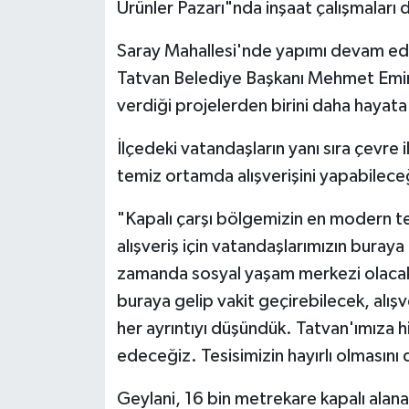
Ürünler Pazarı"nda inşaat çalışmaları
Politika
Saray Mahallesi'nde yapımı devam ede
Tatvan Belediye Başkanı Mehmet Emin 
Sağlık
verdiği projelerden birini daha hayat
Spor
İlçedeki vatandaşların yanı sıra çevre 
Teknoloji
temiz ortamda alışverişini yapabileceğ
"Kapalı çarşı bölgemizin en modern tes
Yaşam
alışveriş için vatandaşlarımızın buray
zamanda sosyal yaşam merkezi olacak.
buraya gelip vakit geçirebilecek, alış
her ayrıntıyı düşündük. Tatvan'ımıza 
edeceğiz. Tesisimizin hayırlı olmasını 
Geylani, 16 bin metrekare kapalı alana 