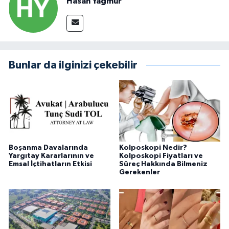
Hasan Yağmur
Bunlar da ilginizi çekebilir
Boşanma Davalarında
Kolposkopi Nedir?
Yargıtay Kararlarının ve
Kolposkopi Fiyatları ve
Emsal İçtihatların Etkisi
Süreç Hakkında Bilmeniz
Gerekenler