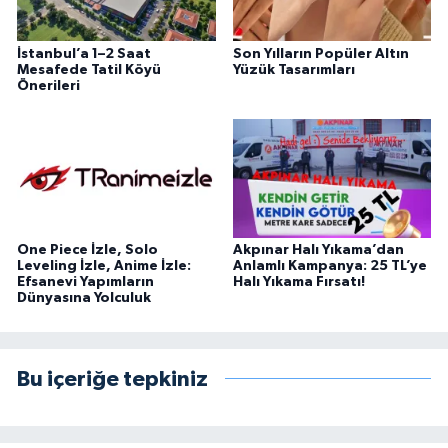
İstanbul’a 1–2 Saat
Son Yılların Popüler Altın
Mesafede Tatil Köyü
Yüzük Tasarımları
Önerileri
One Piece İzle, Solo
Akpınar Halı Yıkama’dan
Leveling İzle, Anime İzle:
Anlamlı Kampanya: 25 TL’ye
Efsanevi Yapımların
Halı Yıkama Fırsatı!
Dünyasına Yolculuk
Bu içeriğe tepkiniz