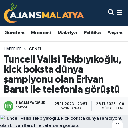
Asayiş
Malatya Nöbetçi Eczaneler
Gündem
Ekonomi
Malatya
Politika
Yaşam
Dünya
Malatya Hava Durumu
HABERLER
GENEL
Eğitim
Malatya Namaz Vakitleri
Tunceli Valisi Tekbıyıkoğlu,
Ekonomi
Malatya Trafik Yoğunluk Haritası
kick boksta dünya
şampiyonu olan Erivan
Gündem
TFF 3.Lig 2.Grup Puan Durumu ve Fikstür
Barut ile telefonla görüştü
Kadın
Tüm Manşetler
HASAN YAĞMUR
25.11.2023 - 23:51
26.11.2023 - 00:
EDITÖR
Kültür & Sanat
Son Dakika Haberleri
YAYINLANMA
GÜNCELLEME
Magazin
Haber Arşivi