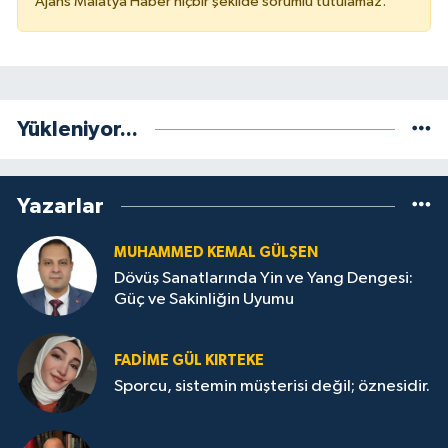
Ajans Malatya Haber hiçbir şekilde sorumlu tutulamaz.
Yükleniyor...
Yazarlar
MUHAMMED KEMAL GÜLŞEN
Dövüş Sanatlarında Yin ve Yang Dengesi:
Güç ve Sakinliğin Uyumu
FADIME GÜL KIRTEKE
Sporcu, sistemin müşterisi değil; öznesidir.