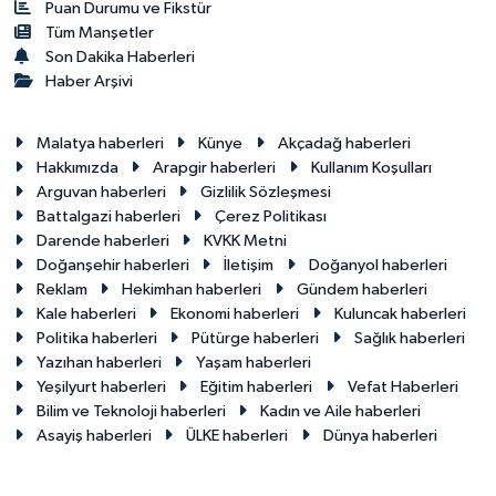
Puan Durumu ve Fikstür
Tüm Manşetler
Son Dakika Haberleri
Haber Arşivi
Malatya haberleri
Künye
Akçadağ haberleri
Hakkımızda
Arapgir haberleri
Kullanım Koşulları
Arguvan haberleri
Gizlilik Sözleşmesi
Battalgazi haberleri
Çerez Politikası
Darende haberleri
KVKK Metni
Doğanşehir haberleri
İletişim
Doğanyol haberleri
Reklam
Hekimhan haberleri
Gündem haberleri
Kale haberleri
Ekonomi haberleri
Kuluncak haberleri
Politika haberleri
Pütürge haberleri
Sağlık haberleri
Yazıhan haberleri
Yaşam haberleri
Yeşilyurt haberleri
Eğitim haberleri
Vefat Haberleri
Bilim ve Teknoloji haberleri
Kadın ve Aile haberleri
Asayiş haberleri
ÜLKE haberleri
Dünya haberleri