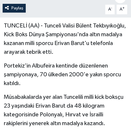
Paylaş
-
+
A
A
Politika
Sağlık
TUNCELİ (AA) - Tunceli Valisi Bülent Tekbıyıkoğlu,
Kick Boks Dünya Şampiyonası'nda altın madalya
Spor
kazanan milli sporcu Erivan Barut'u telefonla
arayarak tebrik etti.
Teknoloji
Portekiz'in Albufeira kentinde düzenlenen
Yaşam
şampiyonaya, 70 ülkeden 2000'e yakın sporcu
katıldı.
Müsabakalarda yer alan Tuncelili milli kick boksçu
23 yaşındaki Erivan Barut da 48 kilogram
kategorisinde Polonyalı, Hırvat ve İsrailli
rakiplerini yenerek altın madalya kazandı.