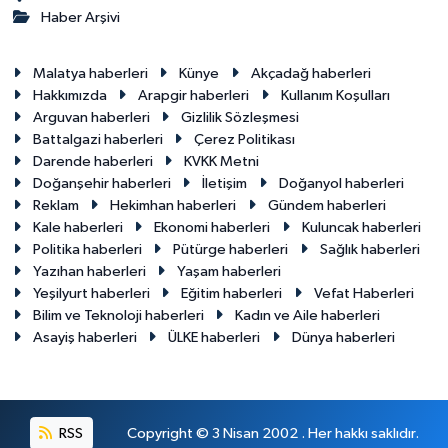
Haber Arşivi
Malatya haberleri
Künye
Akçadağ haberleri
Hakkımızda
Arapgir haberleri
Kullanım Koşulları
Arguvan haberleri
Gizlilik Sözleşmesi
Battalgazi haberleri
Çerez Politikası
Darende haberleri
KVKK Metni
Doğanşehir haberleri
İletişim
Doğanyol haberleri
Reklam
Hekimhan haberleri
Gündem haberleri
Kale haberleri
Ekonomi haberleri
Kuluncak haberleri
Politika haberleri
Pütürge haberleri
Sağlık haberleri
Yazıhan haberleri
Yaşam haberleri
Yeşilyurt haberleri
Eğitim haberleri
Vefat Haberleri
Bilim ve Teknoloji haberleri
Kadın ve Aile haberleri
Asayiş haberleri
ÜLKE haberleri
Dünya haberleri
RSS
Copyright © 3 Nisan 2002 . Her hakkı saklıdır.