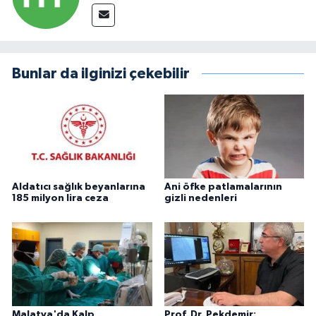
Bunlar da ilginizi çekebilir
Aldatıcı sağlık beyanlarına
Ani öfke patlamalarının
185 milyon lira ceza
gizli nedenleri
Malatya'da Kalp
Prof. Dr. Pekdemir: