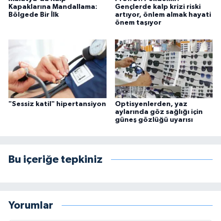
Kapaklarına Mandallama:
Gençlerde kalp krizi riski
Bölgede Bir İlk
artıyor, önlem almak hayati
önem taşıyor
"Sessiz katil" hipertansiyon
Optisyenlerden, yaz
aylarında göz sağlığı için
güneş gözlüğü uyarısı
Bu içeriğe tepkiniz
Yorumlar