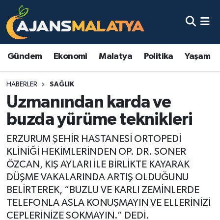
Asayiş
Malatya Nöbetçi Eczaneler
Gündem
Ekonomi
Malatya
Politika
Yaşam
Dünya
Malatya Hava Durumu
HABERLER
SAĞLIK
Eğitim
Malatya Namaz Vakitleri
Uzmanından karda ve
Ekonomi
Malatya Trafik Yoğunluk Haritası
buzda yürüme teknikleri
Gündem
TFF 3.Lig 2.Grup Puan Durumu ve Fikstür
ERZURUM ŞEHİR HASTANESİ ORTOPEDİ
KLİNİĞİ HEKİMLERİNDEN OP. DR. SONER
Kadın
Tüm Manşetler
ÖZCAN, KIŞ AYLARI İLE BİRLİKTE KAYARAK
DÜŞME VAKALARINDA ARTIŞ OLDUĞUNU
Kültür & Sanat
Son Dakika Haberleri
BELİRTEREK, “BUZLU VE KARLI ZEMİNLERDE
TELEFONLA ASLA KONUŞMAYIN VE ELLERİNİZİ
Magazin
Haber Arşivi
CEPLERİNİZE SOKMAYIN.” DEDİ.