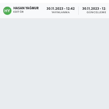
Politika
HASAN YAĞMUR
30.11.2023 - 12:42
30.11.2023 - 12:5
EDITÖR
YAYINLANMA
GÜNCELLEME
Sağlık
Spor
Teknoloji
Yaşam