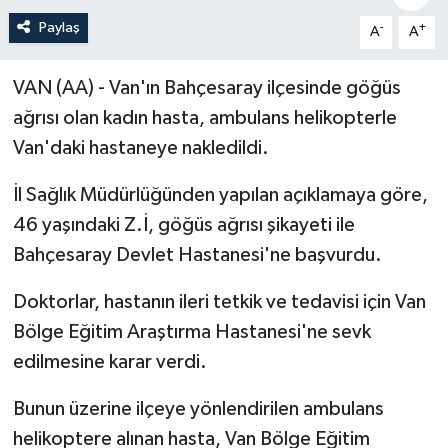
Paylaş
-
+
A
A
Politika
Sağlık
VAN (AA) - Van'ın Bahçesaray ilçesinde göğüs
ağrısı olan kadın hasta, ambulans helikopterle
Spor
Van'daki hastaneye nakledildi.
Teknoloji
İl Sağlık Müdürlüğünden yapılan açıklamaya göre,
46 yaşındaki Z.İ, göğüs ağrısı şikayeti ile
Yaşam
Bahçesaray Devlet Hastanesi'ne başvurdu.
Doktorlar, hastanın ileri tetkik ve tedavisi için Van
Bölge Eğitim Araştırma Hastanesi'ne sevk
edilmesine karar verdi.
Bunun üzerine ilçeye yönlendirilen ambulans
helikoptere alınan hasta, Van Bölge Eğitim