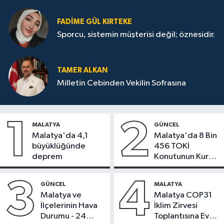
FADIME GÜL KIRTEKE
Sporcu, sistemin müşterisi değil; öznesidir.
TAMER ALKAN
Milletin Cebinden Vekilin Sofrasına
1
2
MALATYA
GÜNCEL
Malatya'da 4,1
Malatya'da 8 Bin
büyüklüğünde
456 TOKİ
deprem
Konutunun Kurası
Bugün Çekiliyor
3
4
GÜNCEL
MALATYA
Malatya ve
Malatya COP31
İlçelerinin Hava
İklim Zirvesi
Durumu - 24
Toplantısına Ev