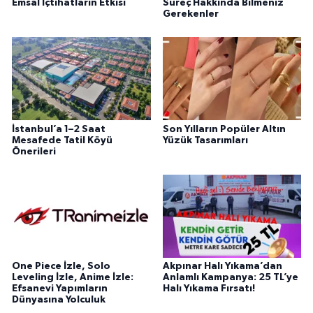
Emsal İçtihatların Etkisi
Süreç Hakkında Bilmeniz
Gerekenler
İstanbul’a 1–2 Saat
Son Yılların Popüler Altın
Mesafede Tatil Köyü
Yüzük Tasarımları
Önerileri
One Piece İzle, Solo
Akpınar Halı Yıkama’dan
Leveling İzle, Anime İzle:
Anlamlı Kampanya: 25 TL’ye
Efsanevi Yapımların
Halı Yıkama Fırsatı!
Dünyasına Yolculuk