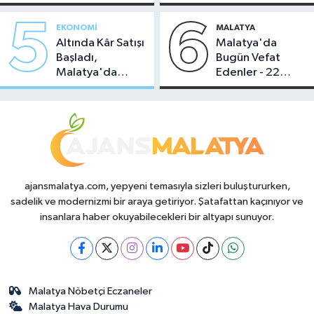
Temmuz 2026
Sahipliği Yaptı
5
6
EKONOMI
MALATYA
Altında Kâr Satışı
Malatya'da
Başladı,
Bugün Vefat
Malatya'da
Edenler - 22
Makas Ne
Temmuz 2026
Durumda?
ajansmalatya.com, yepyeni temasıyla sizleri buluştururken,
sadelik ve modernizmi bir araya getiriyor. Şatafattan kaçınıyor ve
insanlara haber okuyabilecekleri bir altyapı sunuyor.
Malatya Nöbetçi Eczaneler
Malatya Hava Durumu