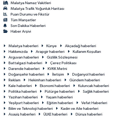
Malatya Namaz Vakitleri
Malatya Trafik Yoğunluk Haritası
Puan Durumu ve Fikstür
Tüm Manşetler
Son Dakika Haberleri
Haber Arşivi
Malatya haberleri
Künye
Akçadağ haberleri
Hakkımızda
Arapgir haberleri
Kullanım Koşulları
Arguvan haberleri
Gizlilik Sözleşmesi
Battalgazi haberleri
Çerez Politikası
Darende haberleri
KVKK Metni
Doğanşehir haberleri
İletişim
Doğanyol haberleri
Reklam
Hekimhan haberleri
Gündem haberleri
Kale haberleri
Ekonomi haberleri
Kuluncak haberleri
Politika haberleri
Pütürge haberleri
Sağlık haberleri
Yazıhan haberleri
Yaşam haberleri
Yeşilyurt haberleri
Eğitim haberleri
Vefat Haberleri
Bilim ve Teknoloji haberleri
Kadın ve Aile haberleri
Asayiş haberleri
ÜLKE haberleri
Dünya haberleri