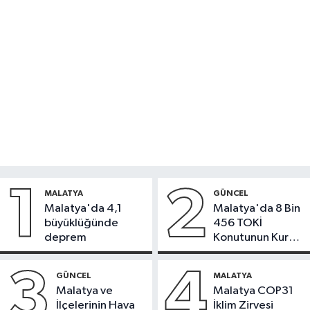
1
2
MALATYA
GÜNCEL
Malatya'da 4,1
Malatya'da 8 Bin
büyüklüğünde
456 TOKİ
deprem
Konutunun Kurası
Bugün Çekiliyor
3
4
GÜNCEL
MALATYA
Malatya ve
Malatya COP31
İlçelerinin Hava
İklim Zirvesi