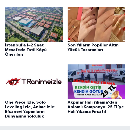
İstanbul’a 1–2 Saat
Son Yılların Popüler Altın
Mesafede Tatil Köyü
Yüzük Tasarımları
Önerileri
One Piece İzle, Solo
Akpınar Halı Yıkama’dan
Leveling İzle, Anime İzle:
Anlamlı Kampanya: 25 TL’ye
Efsanevi Yapımların
Halı Yıkama Fırsatı!
Dünyasına Yolculuk