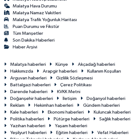
Malatya Hava Durumu
Malatya Namaz Vakitleri
Malatya Trafik Yoğunluk Haritası
Puan Durumu ve Fikstür
Tüm Manşetler
Son Dakika Haberleri
Haber Arşivi
Malatya haberleri
Künye
Akçadağ haberleri
Hakkımızda
Arapgir haberleri
Kullanım Koşulları
Arguvan haberleri
Gizlilik Sözleşmesi
Battalgazi haberleri
Çerez Politikası
Darende haberleri
KVKK Metni
Doğanşehir haberleri
İletişim
Doğanyol haberleri
Reklam
Hekimhan haberleri
Gündem haberleri
Kale haberleri
Ekonomi haberleri
Kuluncak haberleri
Politika haberleri
Pütürge haberleri
Sağlık haberleri
Yazıhan haberleri
Yaşam haberleri
Yeşilyurt haberleri
Eğitim haberleri
Vefat Haberleri