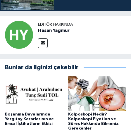
EDITÖR HAKKINDA
Hasan Yağmur
Bunlar da ilginizi çekebilir
Boşanma Davalarında
Kolposkopi Nedir?
Yargıtay Kararlarının ve
Kolposkopi Fiyatları ve
Emsal İçtihatların Etkisi
Süreç Hakkında Bilmeniz
Gerekenler