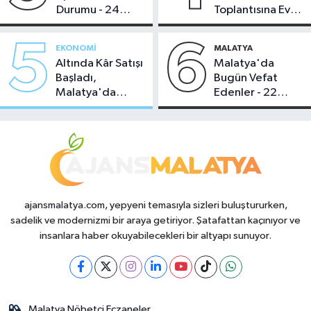
Durumu - 24
Toplantısına Ev
Temmuz 2026
Sahipliği Yaptı
5
6
EKONOMI
MALATYA
Altında Kâr Satışı
Malatya'da
Başladı,
Bugün Vefat
Malatya'da
Edenler - 22
Makas Ne
Temmuz 2026
Durumda?
ajansmalatya.com, yepyeni temasıyla sizleri buluştururken,
sadelik ve modernizmi bir araya getiriyor. Şatafattan kaçınıyor ve
insanlara haber okuyabilecekleri bir altyapı sunuyor.
Malatya Nöbetçi Eczaneler