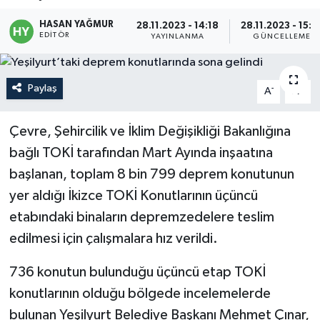
Politika
HASAN YAĞMUR
28.11.2023 - 14:18
28.11.2023 - 15:2
EDITÖR
YAYINLANMA
GÜNCELLEME
Sağlık
Paylaş
-
+
A
A
Spor
Çevre, Şehircilik ve İklim Değişikliği Bakanlığına
Teknoloji
bağlı TOKİ tarafından Mart Ayında inşaatına
Yaşam
başlanan, toplam 8 bin 799 deprem konutunun
yer aldığı İkizce TOKİ Konutlarının üçüncü
etabındaki binaların depremzedelere teslim
edilmesi için çalışmalara hız verildi.
736 konutun bulunduğu üçüncü etap TOKİ
konutlarının olduğu bölgede incelemelerde
bulunan Yeşilyurt Belediye Başkanı Mehmet Çınar,