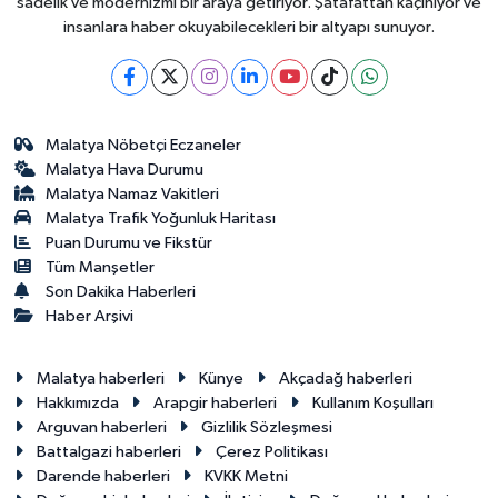
sadelik ve modernizmi bir araya getiriyor. Şatafattan kaçınıyor ve
insanlara haber okuyabilecekleri bir altyapı sunuyor.
Malatya Nöbetçi Eczaneler
Malatya Hava Durumu
Malatya Namaz Vakitleri
Malatya Trafik Yoğunluk Haritası
Puan Durumu ve Fikstür
Tüm Manşetler
Son Dakika Haberleri
Haber Arşivi
Malatya haberleri
Künye
Akçadağ haberleri
Hakkımızda
Arapgir haberleri
Kullanım Koşulları
Arguvan haberleri
Gizlilik Sözleşmesi
Battalgazi haberleri
Çerez Politikası
Darende haberleri
KVKK Metni