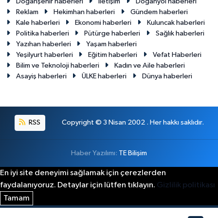
Doğanşehir haberleri
İletişim
Doğanyol haberleri
Reklam
Hekimhan haberleri
Gündem haberleri
Kale haberleri
Ekonomi haberleri
Kuluncak haberleri
Politika haberleri
Pütürge haberleri
Sağlık haberleri
Yazıhan haberleri
Yaşam haberleri
Yeşilyurt haberleri
Eğitim haberleri
Vefat Haberleri
Bilim ve Teknoloji haberleri
Kadın ve Aile haberleri
Asayiş haberleri
ÜLKE haberleri
Dünya haberleri
RSS
Copyright © 3 Nisan 2002 . Her hakkı saklıdır.
Haber Yazılımı:
TE Bilişim
En iyi site deneyimi sağlamak için çerezlerden
faydalanıyoruz. Detaylar için lütfen tıklayın.
Gizlilik politikası
Tamam