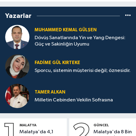
Yazarlar
MUHAMMED KEMAL GÜLŞEN
Dövüş Sanatlarında Yin ve Yang Dengesi:
Güç ve Sakinliğin Uyumu
FADIME GÜL KIRTEKE
Sporcu, sistemin müşterisi değil; öznesidir.
TAMER ALKAN
Milletin Cebinden Vekilin Sofrasına
1
2
MALATYA
GÜNCEL
Malatya'da 4,1
Malatya'da 8 Bin