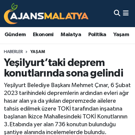
Asayiş
Malatya Nöbetçi Eczaneler
Gündem
Ekonomi
Malatya
Politika
Yaşam
Dünya
Malatya Hava Durumu
HABERLER
YAŞAM
Eğitim
Malatya Namaz Vakitleri
Yeşilyurt’taki deprem
Ekonomi
Malatya Trafik Yoğunluk Haritası
konutlarında sona gelindi
Gündem
TFF 3.Lig 2.Grup Puan Durumu ve Fikstür
Yeşilyurt Belediye Başkanı Mehmet Çınar, 6 Şubat
2023 tarihindeki depremlerin ardından evleri ağır
Kadın
Tüm Manşetler
hasar alan ya da yıkılan depremzede ailelere
tahsis edilmek üzere TOKİ tarafından inşaatına
Kültür & Sanat
Son Dakika Haberleri
başlanan İkizce Mahallesindeki TOKİ Konutlarının
3.Etabında yer alan 736 konutun bulunduğu
Magazin
Haber Arşivi
şantiye alanında incelemelerde bulundu.