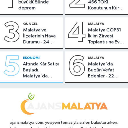
büyüklüğünde
456 TOKİ
deprem
Konutunun Kurası
Bugün Çekiliyor
3
4
GÜNCEL
MALATYA
Malatya ve
Malatya COP31
İlçelerinin Hava
İklim Zirvesi
Durumu - 24
Toplantısına Ev
Temmuz 2026
Sahipliği Yaptı
5
6
EKONOMI
MALATYA
Altında Kâr Satışı
Malatya'da
Başladı,
Bugün Vefat
Malatya'da
Edenler - 22
Makas Ne
Temmuz 2026
Durumda?
ajansmalatya.com, yepyeni temasıyla sizleri buluştururken,