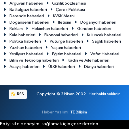
Arguvan haberleri
Gizlilik Sözleşmesi
Battalgazi haberleri
Çerez Politikası
Darende haberleri
KVKK Metni
Doğanşehir haberleri
İletişim
Doğanyol haberleri
Reklam
Hekimhan haberleri
Gündem haberleri
Kale haberleri
Ekonomi haberleri
Kuluncak haberleri
Politika haberleri
Pütürge haberleri
Sağlık haberleri
Yazıhan haberleri
Yaşam haberleri
Yeşilyurt haberleri
Eğitim haberleri
Vefat Haberleri
Bilim ve Teknoloji haberleri
Kadın ve Aile haberleri
Asayiş haberleri
ÜLKE haberleri
Dünya haberleri
RSS
Copyright © 3 Nisan 2002 . Her hakkı saklıdır.
Haber Yazılımı:
TE Bilişim
En iyi site deneyimi sağlamak için çerezlerden