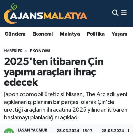
Asayiş
Malatya Nöbetçi Eczaneler
Gündem
Ekonomi
Malatya
Politika
Yaşam
Dünya
Malatya Hava Durumu
HABERLER
EKONOMI
Eğitim
Malatya Namaz Vakitleri
2025'ten itibaren Çin
Ekonomi
Malatya Trafik Yoğunluk Haritası
yapımı araçları ihraç
edecek
Gündem
TFF 3.Lig 2.Grup Puan Durumu ve Fikstür
Japon otomobil üreticisi Nissan, The Arc adlı yeni
Kadın
Tüm Manşetler
açıklanan iş planının bir parçası olarak Çin'de
ürettiği araçların ihracatına 2025 yılından itibaren
Kültür & Sanat
Son Dakika Haberleri
başlamayı planladığını açıkladı
Magazin
Haber Arşivi
HASAN YAĞMUR
28.03.2024 - 15:17
28.03.2024 - 15