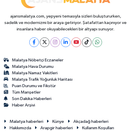
ajansmalatya.com, yepyeni temasıyla sizleri buluştururken,
sadelik ve modernizmi bir araya getiriyor. Şatafattan kaçınıyor ve
insanlara haber okuyabilecekleri bir altyapı sunuyor.
Malatya Nöbetçi Eczaneler
Malatya Hava Durumu
Malatya Namaz Vakitleri
Malatya Trafik Yoğunluk Haritası
Puan Durumu ve Fikstür
Tüm Manşetler
Son Dakika Haberleri
Haber Arşivi
Malatya haberleri
Künye
Akçadağ haberleri
Hakkımızda
Arapgir haberleri
Kullanım Koşulları