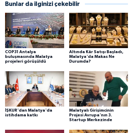
Bunlar da ilginizi çekebilir
COP31 Antalya
Altında Kâr Satışı Başladı,
buluşmasında Malatya
Malatya'da Makas Ne
projeleri görüşüldü
Durumda?
İŞKUR'dan Malatya'da
Malatyalı Girişimcinin
istihdama katkı
Projesi Avrupa'nın 3.
Startup Merkezinde