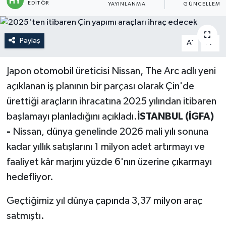
EDITÖR
YAYINLANMA
GÜNCELLEME
Politika
Paylaş
-
+
A
A
Sağlık
Spor
Japon otomobil üreticisi Nissan, The Arc adlı yeni
açıklanan iş planının bir parçası olarak Çin'de
Teknoloji
ürettiği araçların ihracatına 2025 yılından itibaren
başlamayı planladığını açıkladı.
İSTANBUL (İGFA)
Yaşam
-
Nissan, dünya genelinde 2026 mali yılı sonuna
kadar yıllık satışlarını 1 milyon adet artırmayı ve
faaliyet kâr marjını yüzde 6'nın üzerine çıkarmayı
hedefliyor.
Geçtiğimiz yıl dünya çapında 3,37 milyon araç
satmıştı.