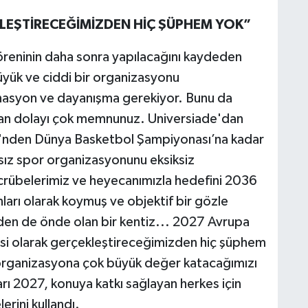
EKLEŞTİRECEĞİMİZDEN HİÇ ŞÜPHEM YOK”
öreninin daha sonra yapılacağını kaydeden
yük ve ciddi bir organizasyonu
inasyon ve dayanışma gerekiyor. Bunu da
an dolayı çok memnunuz. Universiade'dan
eri'nden Dünya Basketbol Şampiyonası’na kadar
sız spor organizasyonunu eksiksiz
ecrübelerimiz ve heyecanımızla hedefini 2036
ları olarak koymuş ve objektif bir gözle
den de önde olan bir kentiz... 2027 Avrupa
 iyisi olarak gerçekleştireceğimizden hiç şüphem
organizasyona çok büyük değer katacağımızı
ı 2027, konuya katkı sağlayan herkes için
erini kullandı.