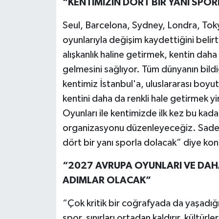
“KENTİMİZİN DÖRT BİR YANI SPO
Seul, Barcelona, Sydney, Londra, Tokyo
oyunlarıyla değişim kaydettiğini beli
alışkanlık haline getirmek, kentin daha
gelmesini sağlıyor. Tüm dünyanın bildiği
kentimiz İstanbul'a, uluslararası boy
kentini daha da renkli hale getirmek 
Oyunları ile kentimizde ilk kez bu kada
organizasyonu düzenleyeceğiz. Sadece
dört bir yanı sporla dolacak” diye ko
“2027 AVRUPA OYUNLARI VE DAH
ADIMLAR OLACAK”
“Çok kritik bir coğrafyada da yaşadı
spor, sınırları ortadan kaldırır, kültürle