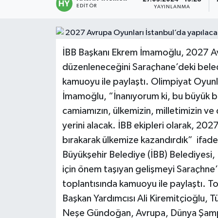
EDITÖR
YAYINLANMA
Politika
Sağlık
İBB Başkanı Ekrem İmamoğlu, 2027 Avr
düzenleneceğini Saraçhane’deki beled
Spor
kamuoyu ile paylaştı. Olimpiyat Oyunlar
Teknoloji
İmamoğlu, “İnanıyorum ki, bu büyük ba
camiamızın, ülkemizin, milletimizin ve d
Yaşam
yerini alacak. İBB ekipleri olarak, 202
bırakarak ülkemize kazandırdık” ifadel
Büyükşehir Belediye (İBB) Belediyesi,
için önem taşıyan gelişmeyi Saraçhne
toplantısında kamuoyu ile paylaştı. To
Başkan Yardımcısı Ali Kiremitçioğlu, T
Neşe Gündoğan, Avrupa, Dünya Şampi