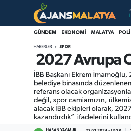
Asayiş
Malatya Nöbetçi Eczaneler
GÜNDEM
EKONOMI
MALATYA
POLI
Dünya
Malatya Hava Durumu
HABERLER
SPOR
Eğitim
Malatya Namaz Vakitleri
2027 Avrupa Oy
Ekonomi
Malatya Trafik Yoğunluk Haritası
İBB Başkanı Ekrem İmamoğlu, 2
Gündem
TFF 3.Lig 2.Grup Puan Durumu ve Fikstür
belediye binasında düzenlenen 
referans olacak organizasyonla 
Kadın
Tüm Manşetler
değil, spor camiamızın, ülkemizin
alacak İBB ekipleri olarak, 2027
Kültür & Sanat
Son Dakika Haberleri
kazandırdık” ifadelerini kullan
Magazin
Haber Arşivi
HASAN YAĞMUR
27.03.2024 - 13:28