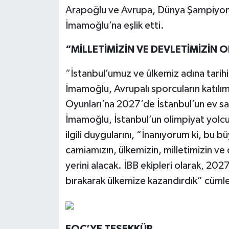
Arapoğlu ve Avrupa, Dünya Şampiyon
İmamoğlu’na eşlik etti.
“MİLLETİMİZİN VE DEVLETİMİZİN O
“İstanbul’umuz ve ülkemiz adına tarih
İmamoğlu, Avrupalı sporcuların katılımı
Oyunları’na 2027’de İstanbul’un ev sa
İmamoğlu, İstanbul’un olimpiyat yolcu
ilgili duygularını, “İnanıyorum ki, bu 
camiamızın, ülkemizin, milletimizin ve d
yerini alacak. İBB ekipleri olarak, 202
bırakarak ülkemize kazandırdık” cümle