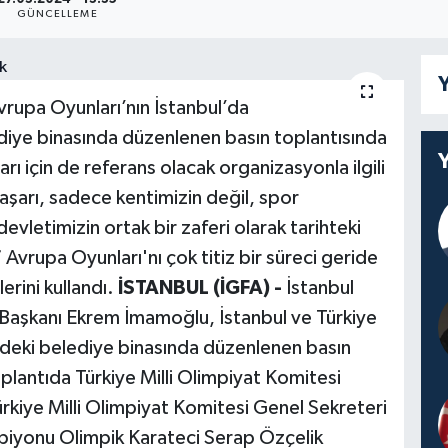
GÜNCELLEME
Y
upa Oyunları’nın İstanbul’da
iye binasında düzenlenen basın toplantısında
ı için de referans olacak organizasyonla ilgili
şarı, sadece kentimizin değil, spor
evletimizin ortak bir zaferi olarak tarihteki
7 Avrupa Oyunları'nı çok titiz bir süreci geride
erini kullandı.
İSTANBUL (İGFA) -
İstanbul
 Başkanı Ekrem İmamoğlu, İstanbul ve Türkiye
’deki belediye binasında düzenlenen basın
plantıda Türkiye Milli Olimpiyat Komitesi
ürkiye Milli Olimpiyat Komitesi Genel Sekreteri
yonu Olimpik Karateci Serap Özçelik