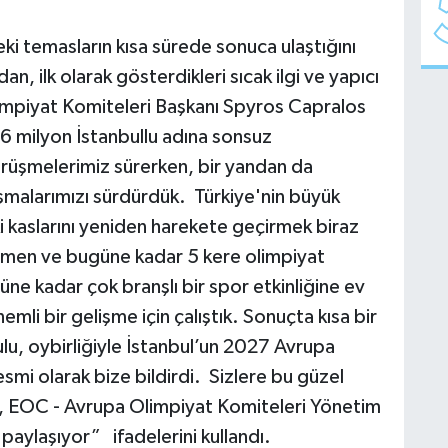
i temasların kısa sürede sonuca ulaştığını
an, ilk olarak gösterdikleri sıcak ilgi ve yapıcı
limpiyat Komiteleri Başkanı Spyros Capralos
16 milyon İstanbullu adına sonsuz
rüşmelerimiz sürerken, bir yandan da
lışmalarımızı sürdürdük. Türkiye'nin büyük
kaslarını yeniden harekete geçirmek biraz
ğmen ve bugüne kadar 5 kere olimpiyat
e kadar çok branşlı bir spor etkinliğine ev
mli bir gelişme için çalıştık. Sonuçta kısa bir
u, oybirliğiyle İstanbul’un 2027 Avrupa
smi olarak bize bildirdi. Sizlere bu güzel
 EOC - Avrupa Olimpiyat Komiteleri Yönetim
paylaşıyor” ifadelerini kullandı.