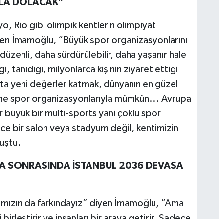
RLA DOLACAK”
, Rio gibi olimpik kentlerin olimpiyat
rten İmamoğlu, “Büyük spor organizasyonlarını
 düzenli, daha sürdürülebilir, daha yaşanır hale
, tanıdığı, milyonlarca kişinin ziyaret ettiği
utta yeni değerler katmak, dünyanın en güzel
yine spor organizasyonlarıyla mümkün... Avrupa
r büyük bir multi-sports yani çoklu spor
 bir salon veya stadyum değil, kentimizin
nuştu.
A SONRASINDA İSTANBUL 2036 DEVASA
ğımızın da farkındayız” diyen İmamoğlu, “Ama
ri birleştirir ve insanları bir araya getirir. Sadece