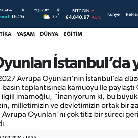
DOLAR
Künye
Rekla
°
33
İkindi
16:26
47,7436
0.18
EURO
55,2510
0.32
TIKA
YAŞAM
DÜNYA
EĞITIM
STERLİN
64,4811
0.38
GRAM ALTIN
6660.55
0
unları İstanbul’da 
BİST100
13.779
-14
BITCOIN
027 Avrupa Oyunları’nın İstanbul’da düz
64.840,97
-0.15
basın toplantısında kamuoyu ile paylaştı 
ilgili İmamoğlu, “İnanıyorum ki, bu büyük
, milletimizin ve devletimizin ortak bir zaf
 Avrupa Oyunları'nı çok titiz bir süreci ge
dı
27.03.2024 - 13:35