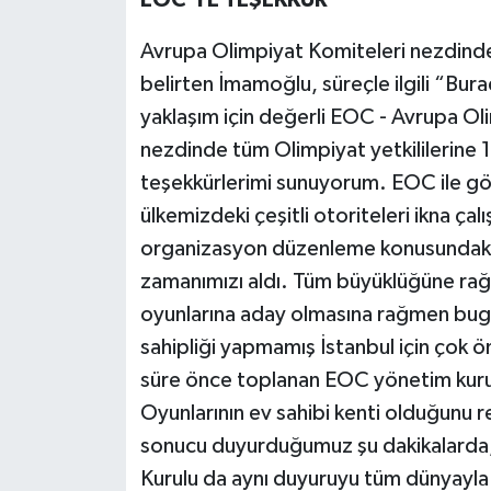
EOC’YE TEŞEKKÜR
Avrupa Olimpiyat Komiteleri nezdindek
belirten İmamoğlu, süreçle ilgili “Burad
yaklaşım için değerli EOC - Avrupa O
nezdinde tüm Olimpiyat yetkililerine 
teşekkürlerimi sunuyorum. EOC ile gö
ülkemizdeki çeşitli otoriteleri ikna ça
organizasyon düzenleme konusundaki 
zamanımızı aldı. Tüm büyüklüğüne ra
oyunlarına aday olmasına rağmen bugün
sahipliği yapmamış İstanbul için çok öne
süre önce toplanan EOC yönetim kurul
Oyunlarının ev sahibi kenti olduğunu re
sonucu duyurduğumuz şu dakikalarda,
Kurulu da aynı duyuruyu tüm dünyayla 