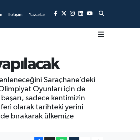
m
İletişim
Yazarlar
yapılacak
enleneceğini Saraçhane’deki
Olimpiyat Oyunları için de
 başarı, sadece kentimizin
eri olarak tarihteki yerini
ride bırakarak ülkemize