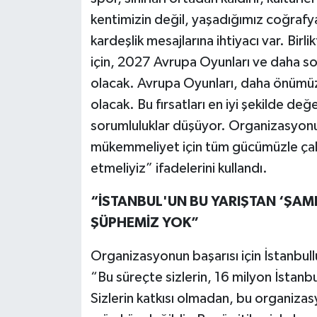
kentimizin değil, yaşadığımız coğrafya
kardeşlik mesajlarına ihtiyacı var. Bir
için, 2027 Avrupa Oyunları ve daha s
olacak. Avrupa Oyunları, daha önümüze
olacak. Bu fırsatları en iyi şekilde d
sorumluluklar düşüyor. Organizasyonu
mükemmeliyet için tüm gücümüzle çalış
etmeliyiz” ifadelerini kullandı.
“İSTANBUL'UN BU YARIŞTAN ‘ŞAM
ŞÜPHEMİZ YOK”
Organizasyonun başarısı için İstanbul
“Bu süreçte sizlerin, 16 milyon İstanb
Sizlerin katkısı olmadan, bu organizas