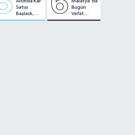
5
6
Altında Kâr
Malatya'da
Satışı
Bugün
Başladı,
Vefat
Malatya'da
Edenler -
Makas Ne
22 Temmuz
Durumda?
2026