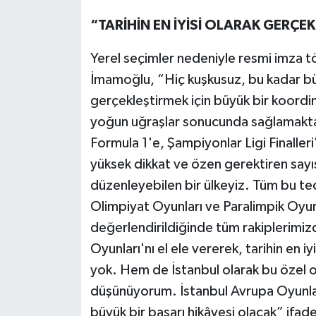
“TARİHİN EN İYİSİ OLARAK GERÇ
Yerel seçimler nedeniyle resmi imza t
İmamoğlu, “Hiç kuşkusuz, bu kadar bü
gerçekleştirmek için büyük bir koord
yoğun uğraşlar sonucunda sağlamakt
Formula 1'e, Şampiyonlar Ligi Finall
yüksek dikkat ve özen gerektiren sayı
düzenleyebilen bir ülkeyiz. Tüm bu t
Olimpiyat Oyunları ve Paralimpik Oyun
değerlendirildiğinde tüm rakiplerimiz
Oyunları'nı el ele vererek, tarihin en
yok. Hem de İstanbul olarak bu özel 
düşünüyorum. İstanbul Avrupa Oyunlar
büyük bir başarı hikâyesi olacak” ifadel