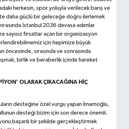
daki herkesin, spor yoluyla verilecek barış ve
likte daha güçlü bir geleceğe doğru ilerlemek
onrasında İstanbul 2036 devasa adımlar
 sayısız fırsatlar açan bir organizasyon
eğerlendirebilmemiz için hepimize büyük
n öncesinde, sırasında ve sonrasında
malı, birlik ve beraberlik içinde hareket
PİYON’ OLARAK ÇIKACAĞINA HİÇ
luların desteğine özel vurgu yapan İmamoğlu,
ullunun desteği bizim için son derece önemli.
yonu başarılı bir şekilde gerçekleştirmek