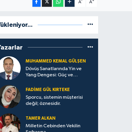
-
+
A
A
ükleniyor...
Yazarlar
MUHAMMED KEMAL GÜLŞEN
Dövüş Sanatlarında Yin ve
Yang Dengesi: Güç ve
Sakinliğin Uyumu
FADIME GÜL KIRTEKE
Sporcu, sistemin müşterisi
değil; öznesidir.
TAMER ALKAN
Milletin Cebinden Vekilin