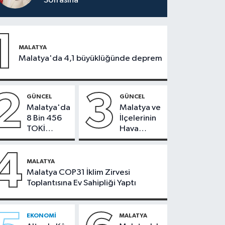
Sofrasına
1
MALATYA
Malatya'da 4,1 büyüklüğünde deprem
2
3
GÜNCEL
GÜNCEL
Malatya'da
Malatya ve
8 Bin 456
İlçelerinin
TOKİ
Hava
Konutunun
Durumu -
Kurası
24
4
Bugün
Temmuz
MALATYA
Çekiliyor
2026
Malatya COP31 İklim Zirvesi
Toplantısına Ev Sahipliği Yaptı
EKONOMI
MALATYA