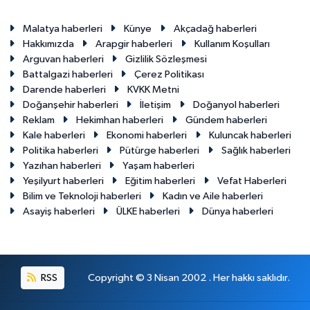
Malatya haberleri
Künye
Akçadağ haberleri
Hakkımızda
Arapgir haberleri
Kullanım Koşulları
Arguvan haberleri
Gizlilik Sözleşmesi
Battalgazi haberleri
Çerez Politikası
Darende haberleri
KVKK Metni
Doğanşehir haberleri
İletişim
Doğanyol haberleri
Reklam
Hekimhan haberleri
Gündem haberleri
Kale haberleri
Ekonomi haberleri
Kuluncak haberleri
Politika haberleri
Pütürge haberleri
Sağlık haberleri
Yazıhan haberleri
Yaşam haberleri
Yeşilyurt haberleri
Eğitim haberleri
Vefat Haberleri
Bilim ve Teknoloji haberleri
Kadın ve Aile haberleri
Asayiş haberleri
ÜLKE haberleri
Dünya haberleri
RSS
Copyright © 3 Nisan 2002 . Her hakkı saklıdır.