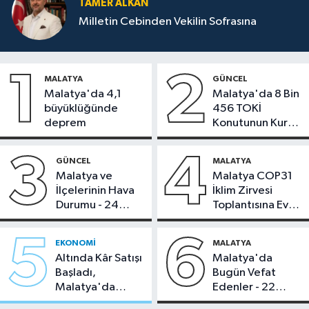
TAMER ALKAN
Milletin Cebinden Vekilin Sofrasına
1
2
MALATYA
GÜNCEL
Malatya'da 4,1
Malatya'da 8 Bin
büyüklüğünde
456 TOKİ
deprem
Konutunun Kurası
Bugün Çekiliyor
3
4
GÜNCEL
MALATYA
Malatya ve
Malatya COP31
İlçelerinin Hava
İklim Zirvesi
Durumu - 24
Toplantısına Ev
Temmuz 2026
Sahipliği Yaptı
5
6
EKONOMI
MALATYA
Altında Kâr Satışı
Malatya'da
Başladı,
Bugün Vefat
Malatya'da
Edenler - 22
Makas Ne
Temmuz 2026