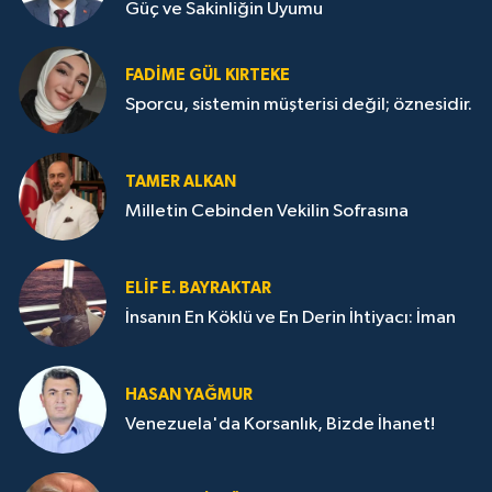
Güç ve Sakinliğin Uyumu
FADIME GÜL KIRTEKE
Sporcu, sistemin müşterisi değil; öznesidir.
TAMER ALKAN
Milletin Cebinden Vekilin Sofrasına
ELIF E. BAYRAKTAR
İnsanın En Köklü ve En Derin İhtiyacı: İman
HASAN YAĞMUR
Venezuela'da Korsanlık, Bizde İhanet!