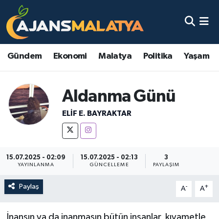
Asayiş
Malatya Nöbetçi Eczaneler
Gündem
Ekonomi
Malatya
Politika
Yaşam
Dünya
Malatya Hava Durumu
Eğitim
Malatya Namaz Vakitleri
Aldanma Günü
Ekonomi
Malatya Trafik Yoğunluk Haritası
ELIF E. BAYRAKTAR
Gündem
TFF 3.Lig 2.Grup Puan Durumu ve Fikstür
15.07.2025 - 02:09
15.07.2025 - 02:13
3
Kadın
Tüm Manşetler
YAYINLANMA
GÜNCELLEME
PAYLAŞIM
Kültür & Sanat
Son Dakika Haberleri
Paylaş
-
+
A
A
Magazin
Haber Arşivi
İnansın ya da inanmasın bütün insanlar, kıyametle