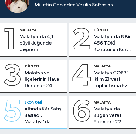
Milletin Cebinden Vekilin Sofrasına
1
2
MALATYA
GÜNCEL
Malatya'da 4,1
Malatya'da 8 Bin
büyüklüğünde
456 TOKİ
deprem
Konutunun Kurası
Bugün Çekiliyor
3
4
GÜNCEL
MALATYA
Malatya ve
Malatya COP31
İlçelerinin Hava
İklim Zirvesi
Durumu - 24
Toplantısına Ev
Temmuz 2026
Sahipliği Yaptı
5
6
EKONOMI
MALATYA
Altında Kâr Satışı
Malatya'da
Başladı,
Bugün Vefat
Malatya'da
Edenler - 22
Makas Ne
Temmuz 2026
Durumda?