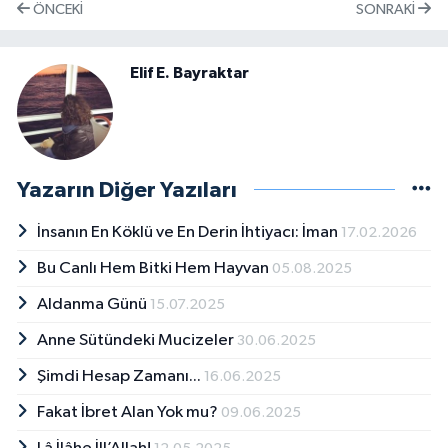
ÖNCEKI
SONRAKI
Elif E. Bayraktar
Yazarın Diğer Yazıları
İnsanın En Köklü ve En Derin İhtiyacı: İman
17.02.2026
Bu Canlı Hem Bitki Hem Hayvan
05.08.2025
Aldanma Günü
15.07.2025
Anne Sütündeki Mucizeler
30.06.2025
Şimdi Hesap Zamanı...
16.06.2025
Fakat İbret Alan Yok mu?
09.06.2025