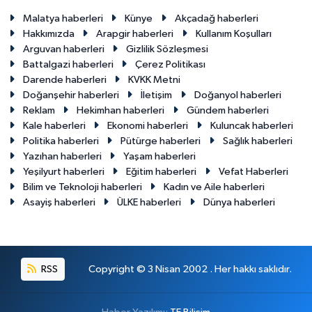
Malatya haberleri
Künye
Akçadağ haberleri
Hakkımızda
Arapgir haberleri
Kullanım Koşulları
Arguvan haberleri
Gizlilik Sözleşmesi
Battalgazi haberleri
Çerez Politikası
Darende haberleri
KVKK Metni
Doğanşehir haberleri
İletişim
Doğanyol haberleri
Reklam
Hekimhan haberleri
Gündem haberleri
Kale haberleri
Ekonomi haberleri
Kuluncak haberleri
Politika haberleri
Pütürge haberleri
Sağlık haberleri
Yazıhan haberleri
Yaşam haberleri
Yeşilyurt haberleri
Eğitim haberleri
Vefat Haberleri
Bilim ve Teknoloji haberleri
Kadın ve Aile haberleri
Asayiş haberleri
ÜLKE haberleri
Dünya haberleri
RSS
Copyright © 3 Nisan 2002 . Her hakkı saklıdır.