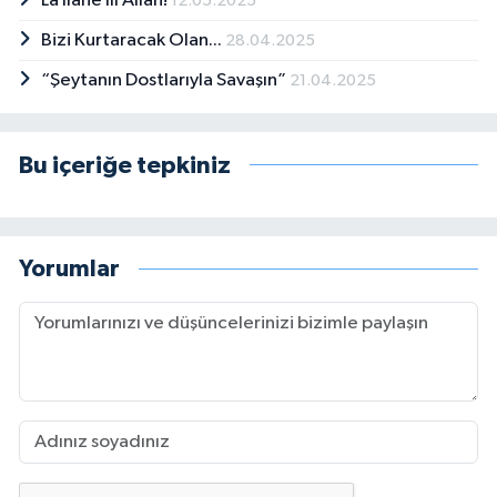
Lâ İlâhe İll’Allah!
12.05.2025
Bizi Kurtaracak Olan...
28.04.2025
“Şeytanın Dostlarıyla Savaşın”
21.04.2025
Bu içeriğe tepkiniz
Yorumlar