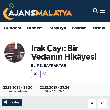
Asayiş
Malatya Nöbetçi Eczaneler
Gündem
Ekonomi
Malatya
Politika
Yaşam
Dünya
Malatya Hava Durumu
Eğitim
Malatya Namaz Vakitleri
Irak Çayı: Bir
Vedanın Hikâyesi
Ekonomi
Malatya Trafik Yoğunluk Haritası
ELIF E. BAYRAKTAR
Gündem
TFF 3.Lig 2.Grup Puan Durumu ve Fikstür
Kadın
Tüm Manşetler
22.12.2025 - 23:20
22.12.2025 - 23:24
YAYINLANMA
GÜNCELLEME
Kültür & Sanat
Son Dakika Haberleri
Paylaş
-
+
A
A
Magazin
Haber Arşivi