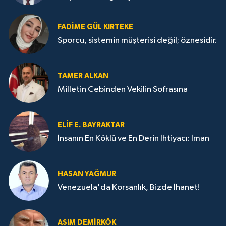
FADIME GÜL KIRTEKE
Sporcu, sistemin müşterisi değil; öznesidir.
TAMER ALKAN
Milletin Cebinden Vekilin Sofrasına
ELIF E. BAYRAKTAR
İnsanın En Köklü ve En Derin İhtiyacı: İman
HASAN YAĞMUR
Venezuela'da Korsanlık, Bizde İhanet!
ASIM DEMIRKÖK