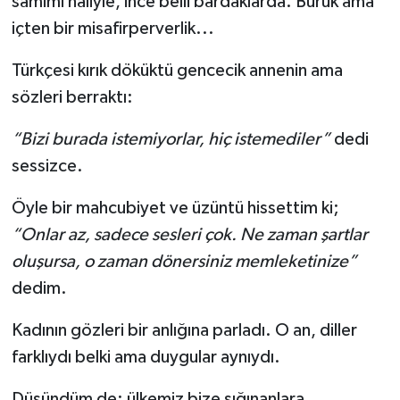
samimi hâliyle, ince belli bardaklarda. Buruk ama
içten bir misafirperverlik...
Türkçesi kırık döküktü gencecik annenin ama
sözleri berraktı:
“Bizi burada istemiyorlar, hiç istemediler”
dedi
sessizce.
Öyle bir mahcubiyet ve üzüntü hissettim ki;
“Onlar az, sadece sesleri çok. Ne zaman şartlar
oluşursa, o zaman dönersiniz memleketinize”
dedim.
Kadının gözleri bir anlığına parladı. O an, diller
farklıydı belki ama duygular aynıydı.
Düşündüm de; ülkemiz bize sığınanlara