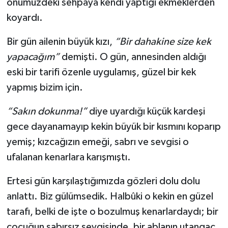
önümüzdeki sehpaya kendi yaptığı ekmeklerden
koyardı.
Bir gün ailenin büyük kızı,
“Bir dahakine size kek
yapacağım”
demişti. O gün, annesinden aldığı
eski bir tarifi özenle uygulamış, güzel bir kek
yapmış bizim için.
“Sakın dokunma!”
diye uyardığı küçük kardeşi
gece dayanamayıp kekin büyük bir kısmını koparıp
yemiş; kızcağızın emeği, sabrı ve sevgisi o
ufalanan kenarlara karışmıştı.
Ertesi gün karşılaştığımızda gözleri dolu dolu
anlattı. Biz gülümsedik. Halbûki o kekin en güzel
tarafı, belki de işte o bozulmuş kenarlardaydı; bir
çocuğun sabırsız sevgisinde, bir ablanın utangaç