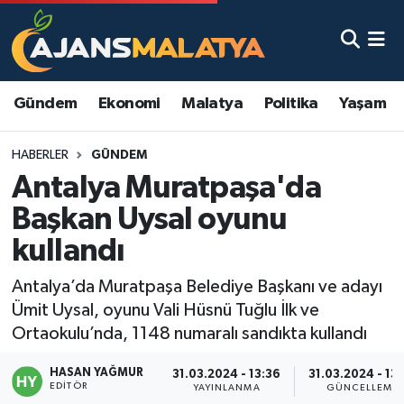
Asayiş
Malatya Nöbetçi Eczaneler
Gündem
Ekonomi
Malatya
Politika
Yaşam
Dünya
Malatya Hava Durumu
HABERLER
GÜNDEM
Eğitim
Malatya Namaz Vakitleri
Antalya Muratpaşa'da
Ekonomi
Malatya Trafik Yoğunluk Haritası
Başkan Uysal oyunu
kullandı
Gündem
TFF 3.Lig 2.Grup Puan Durumu ve Fikstür
Antalya’da Muratpaşa Belediye Başkanı ve adayı
Kadın
Tüm Manşetler
Ümit Uysal, oyunu Vali Hüsnü Tuğlu İlk ve
Ortaokulu’nda, 1148 numaralı sandıkta kullandı
Kültür & Sanat
Son Dakika Haberleri
HASAN YAĞMUR
31.03.2024 - 13:36
31.03.2024 - 13
EDITÖR
Magazin
Haber Arşivi
YAYINLANMA
GÜNCELLEME