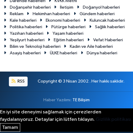
Darende haberleri
KVKK Metni
Doğanşehir haberleri
İletişim
Doğanyol haberleri
Reklam
Hekimhan haberleri
Gündem haberleri
Kale haberleri
Ekonomi haberleri
Kuluncak haberleri
Politika haberleri
Pütürge haberleri
Sağlık haberleri
Yazıhan haberleri
Yaşam haberleri
Yeşilyurt haberleri
Eğitim haberleri
Vefat Haberleri
Bilim ve Teknoloji haberleri
Kadın ve Aile haberleri
Asayiş haberleri
ÜLKE haberleri
Dünya haberleri
RSS
Copyright © 3 Nisan 2002 . Her hakkı saklıdır.
Haber Yazılımı:
TE Bilişim
En iyi site deneyimi sağlamak için çerezlerden
faydalanıyoruz. Detaylar için lütfen tıklayın.
Gizlilik politikası
Tamam