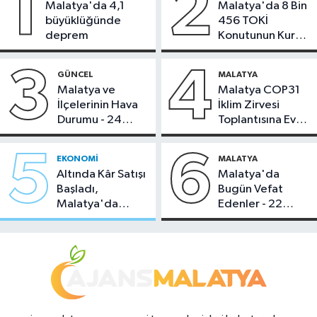
1
2
Malatya'da 4,1
Malatya'da 8 Bin
büyüklüğünde
456 TOKİ
deprem
Konutunun Kurası
Bugün Çekiliyor
3
4
GÜNCEL
MALATYA
Malatya ve
Malatya COP31
İlçelerinin Hava
İklim Zirvesi
Durumu - 24
Toplantısına Ev
Temmuz 2026
Sahipliği Yaptı
5
6
EKONOMI
MALATYA
Altında Kâr Satışı
Malatya'da
Başladı,
Bugün Vefat
Malatya'da
Edenler - 22
Makas Ne
Temmuz 2026
Durumda?