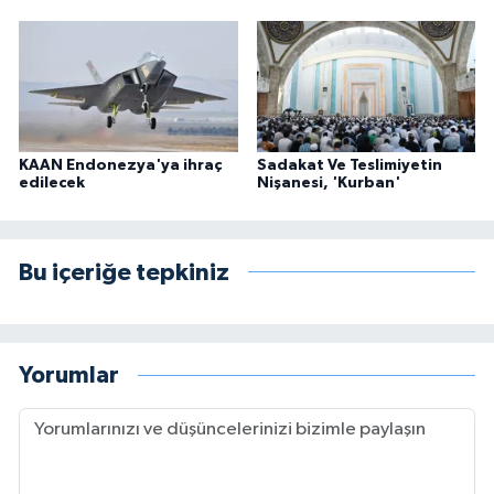
KAAN Endonezya'ya ihraç
Sadakat Ve Teslimiyetin
edilecek
Nişanesi, 'Kurban'
Bu içeriğe tepkiniz
Yorumlar