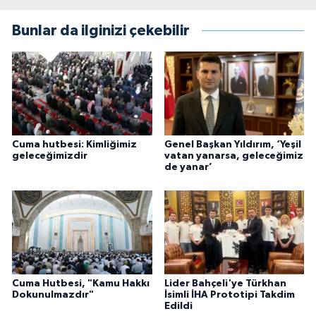
Bunlar da ilginizi çekebilir
Cuma hutbesi: Kimliğimiz
Genel Başkan Yıldırım, ‘Yeşil
geleceğimizdir
vatan yanarsa, geleceğimiz
de yanar’
Cuma Hutbesi, "Kamu Hakkı
Lider Bahçeli'ye Türkhan
Dokunulmazdır"
İsimli İHA Prototipi Takdim
Edildi