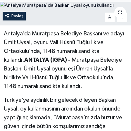
Politika
Paylaş
-
+
A
A
Sağlık
Antalya’da Muratpaşa Belediye Başkanı ve adayı
Spor
Ümit Uysal, oyunu Vali Hüsnü Tuğlu İlk ve
Ortaokulu’nda, 1148 numaralı sandıkta
Teknoloji
kullandı.
ANTALYA (İGFA) -
Muratpaşa Belediye
Başkanı Ümit Uysal oyunu eşi Ümran Uysal’la
Yaşam
birlikte Vali Hüsnü Tuğlu İlk ve Ortaokulu’nda,
1148 numaralı sandıkta kullandı.
Türkiye’ye aydınlık bir gelecek dileyen Başkan
Uysal, oy kullanmasının ardından okulun önünde
yaptığı açıklamada, “Muratpaşa’mızda huzur ve
güven içinde bütün komşularımız sandığa