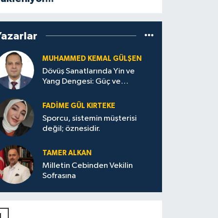
Yazarlar
MUHAMMED KEMAL GÜLŞEN
Dövüş Sanatlarında Yin ve
Yang Dengesi: Güç ve
Sakinliğin Uyumu
FADIME GÜL KIRTEKE
Sporcu, sistemin müşterisi
değil; öznesidir.
TAMER ALKAN
Milletin Cebinden Vekilin
Sofrasına