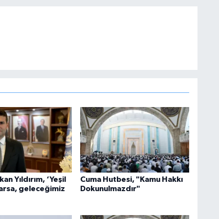
an Yıldırım, ‘Yeşil
Cuma Hutbesi, "Kamu Hakkı
arsa, geleceğimiz
Dokunulmazdır"