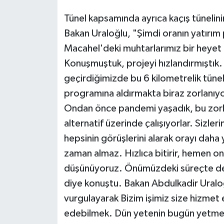
Tünel kapsamında ayrıca kaçış tünelini
Bakan Uraloğlu, "Şimdi oranın yatırım
Macahel'deki muhtarlarımız bir heyet
Konuşmuştuk, projeyi hızlandırmıştık.
geçirdiğimizde bu 6 kilometrelik tünel
programına aldırmakta biraz zorlanıy
Ondan önce pandemi yaşadık, bu zorluk
alternatif üzerinde çalışıyorlar. Sizler
hepsinin görüşlerini alarak orayı daha y
zaman almaz. Hızlıca bitirir, hemen on
düşünüyoruz. Önümüzdeki süreçte de i
diye konuştu. Bakan Abdulkadir Uraloğl
vurgulayarak Bizim işimiz size hizmet
edebilmek. Dün yetenin bugün yetmez