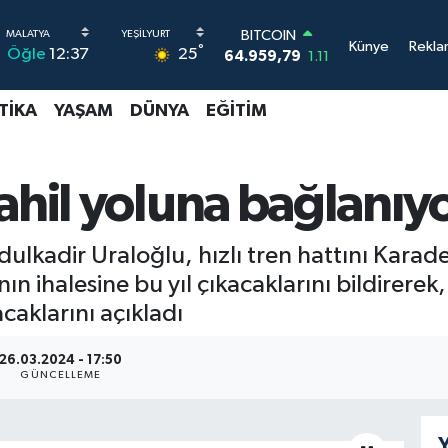
DOLAR
Künye
Rekla
°
25
Öğle
12:37
47,7436
0.18
EURO
55,2510
0.32
TIKA
YAŞAM
DÜNYA
EĞITIM
STERLİN
64,4811
0.38
GRAM ALTIN
6660.55
0.03
ahil yoluna bağlanıy
BİST100
13.779
-14
BITCOIN
dulkadir Uraloğlu, hızlı tren hattını Kara
64.959,79
1.11
nın ihalesine bu yıl çıkacaklarını bildirer
acaklarını açıkladı
26.03.2024 - 17:50
GÜNCELLEME
Y