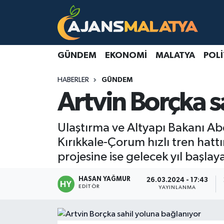
Asayiş
Malatya Nöbetçi Eczaneler
GÜNDEM
EKONOMI
MALATYA
POLI
Dünya
Malatya Hava Durumu
HABERLER
GÜNDEM
Eğitim
Malatya Namaz Vakitleri
Artvin Borçka s
Ekonomi
Malatya Trafik Yoğunluk Haritası
Ulaştırma ve Altyapı Bakanı Ab
Gündem
TFF 3.Lig 2.Grup Puan Durumu ve Fikstür
Kırıkkale-Çorum hızlı tren hattı
projesine ise gelecek yıl başlay
Kadın
Tüm Manşetler
HASAN YAĞMUR
26.03.2024 - 17:43
EDITÖR
YAYINLANMA
Kültür & Sanat
Son Dakika Haberleri
Magazin
Haber Arşivi