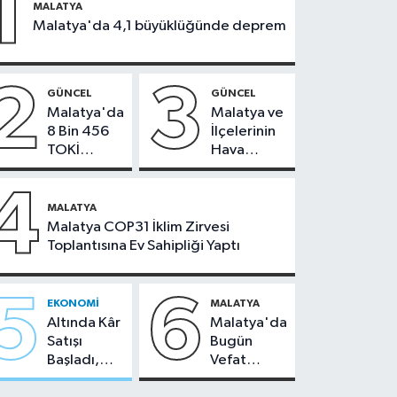
1
MALATYA
Malatya'da 4,1 büyüklüğünde deprem
2
3
GÜNCEL
GÜNCEL
Malatya'da
Malatya ve
8 Bin 456
İlçelerinin
TOKİ
Hava
Konutunun
Durumu -
Kurası
24
4
Bugün
Temmuz
MALATYA
Çekiliyor
2026
Malatya COP31 İklim Zirvesi
Toplantısına Ev Sahipliği Yaptı
5
6
EKONOMI
MALATYA
Altında Kâr
Malatya'da
Satışı
Bugün
Başladı,
Vefat
Malatya'da
Edenler -