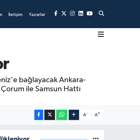
m
İletişim
Yazarlar
or
deniz'e bağlayacak Ankara-
ek, Çorum ile Samsun Hattı
-
+
A
A
ükleniyor...