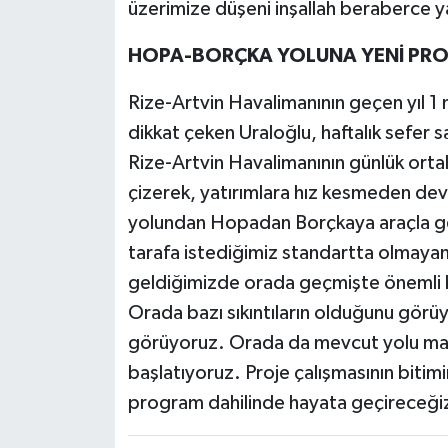
üzerimize düşeni inşallah beraberce y
HOPA-BORÇKA YOLUNA YENİ PRO
Rize-Artvin Havalimanının geçen yıl 
dikkat çeken Uraloğlu, haftalık sefer sa
Rize-Artvin Havalimanının günlük orta
çizerek, yatırımlara hız kesmeden dev
yolundan Hopadan Borçkaya araçla geç
tarafa istediğimiz standartta olmayan
geldiğimizde orada geçmişte önemli bi
Orada bazı sıkıntıların olduğunu görüy
görüyoruz. Orada da mevcut yolu masa
başlatıyoruz. Proje çalışmasının biti
program dahilinde hayata geçireceğiz