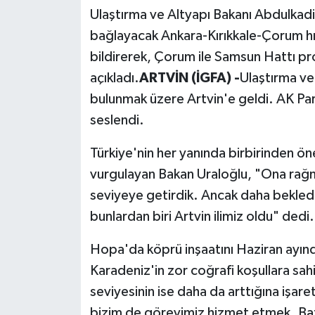
Ulaştırma ve Altyapı Bakanı Abdulkadir
Politika
bağlayacak Ankara-Kırıkkale-Çorum hızlı
bildirerek, Çorum ile Samsun Hattı pro
Sağlık
açıkladı.
ARTVİN (İGFA) -
Ulaştırma ve
Spor
bulunmak üzere Artvin'e geldi. AK Par
seslendi.
Teknoloji
Türkiye'nin her yanında birbirinden öne
Yaşam
vurgulayan Bakan Uraloğlu, "Ona rağmen
seviyeye getirdik. Ancak daha bekled
bunlardan biri Artvin ilimiz oldu" dedi.
Hopa'da köprü inşaatını Haziran ayın
Karadeniz'in zor coğrafi koşullara sah
seviyesinin ise daha da arttığına işare
bizim de görevimiz hizmet etmek. Baze