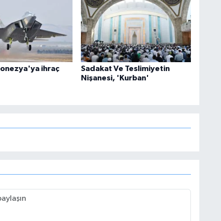
onezya'ya ihraç
Sadakat Ve Teslimiyetin
Nişanesi, 'Kurban'