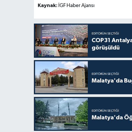
Kaynak:
İGF Haber Ajansı
EDITÖRÜN SEÇTIĞI
COP31 Antalya
görüşüldü
EDITÖRÜN SEÇTIĞI
Malatya'da Bu
EDITÖRÜN SEÇTIĞI
Malatya'da Öğ