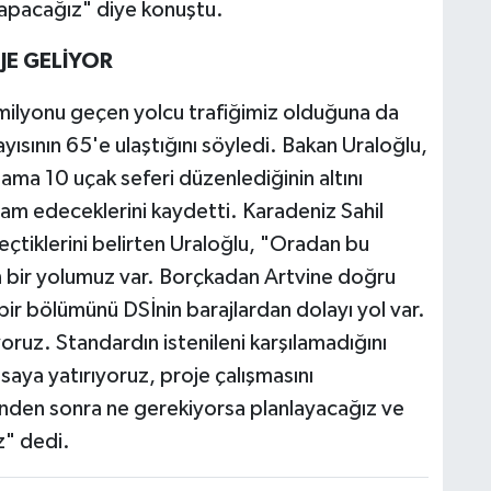
apacağız" diye konuştu.
JE GELİYOR
1 milyonu geçen yolcu trafiğimiz olduğuna da
yısının 65'e ulaştığını söyledi. Bakan Uraloğlu,
lama 10 uçak seferi düzenlediğinin altını
am edeceklerini kaydetti. Karadeniz Sahil
tiklerini belirten Uraloğlu, "Oradan bu
 bir yolumuz var. Borçkadan Artvine doğru
r bölümünü DSİnin barajlardan dolayı yol var.
oruz. Standardın istenileni karşılamadığını
ya yatırıyoruz, proje çalışmasını
minden sonra ne gerekiyorsa planlayacağız ve
" dedi.