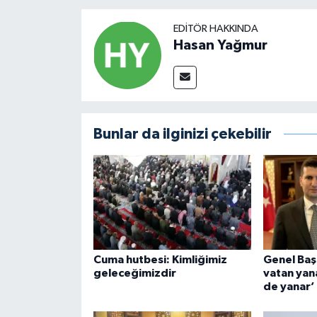
EDITÖR HAKKINDA
Hasan Yağmur
Bunlar da ilginizi çekebilir
Cuma hutbesi: Kimliğimiz
Genel Başk
geleceğimizdir
vatan yan
de yanar’