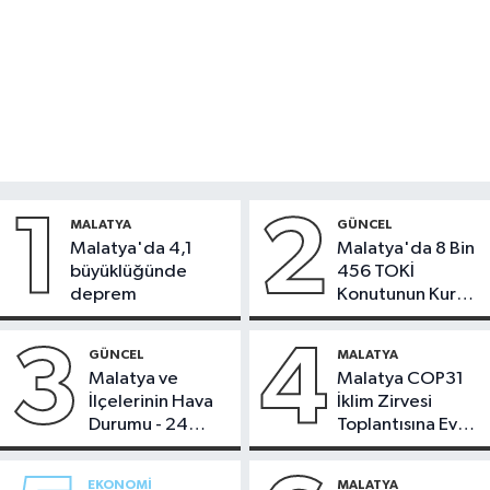
1
2
MALATYA
GÜNCEL
Malatya'da 4,1
Malatya'da 8 Bin
büyüklüğünde
456 TOKİ
deprem
Konutunun Kurası
Bugün Çekiliyor
3
4
GÜNCEL
MALATYA
Malatya ve
Malatya COP31
İlçelerinin Hava
İklim Zirvesi
Durumu - 24
Toplantısına Ev
Temmuz 2026
Sahipliği Yaptı
EKONOMI
MALATYA