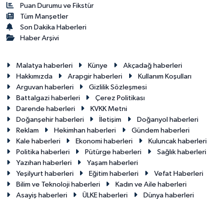
Puan Durumu ve Fikstür
Tüm Manşetler
Son Dakika Haberleri
Haber Arşivi
Malatya haberleri
Künye
Akçadağ haberleri
Hakkımızda
Arapgir haberleri
Kullanım Koşulları
Arguvan haberleri
Gizlilik Sözleşmesi
Battalgazi haberleri
Çerez Politikası
Darende haberleri
KVKK Metni
Doğanşehir haberleri
İletişim
Doğanyol haberleri
Reklam
Hekimhan haberleri
Gündem haberleri
Kale haberleri
Ekonomi haberleri
Kuluncak haberleri
Politika haberleri
Pütürge haberleri
Sağlık haberleri
Yazıhan haberleri
Yaşam haberleri
Yeşilyurt haberleri
Eğitim haberleri
Vefat Haberleri
Bilim ve Teknoloji haberleri
Kadın ve Aile haberleri
Asayiş haberleri
ÜLKE haberleri
Dünya haberleri