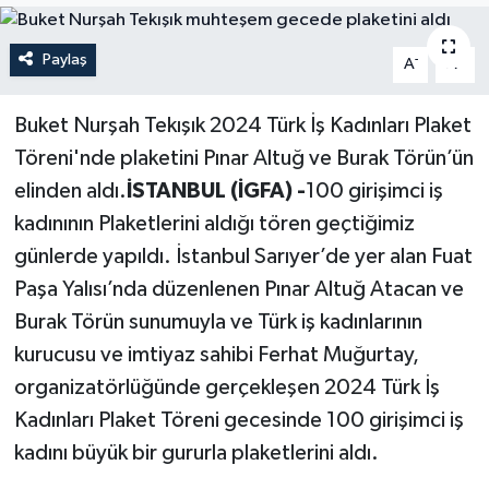
Politika
Paylaş
-
+
A
A
Sağlık
Buket Nurşah Tekışık 2024 Türk İş Kadınları Plaket
Spor
Töreni'nde plaketini Pınar Altuğ ve Burak Törün’ün
elinden aldı.
İSTANBUL (İGFA) -
100 girişimci iş
Teknoloji
kadınının Plaketlerini aldığı tören geçtiğimiz
günlerde yapıldı. İstanbul Sarıyer’de yer alan Fuat
Yaşam
Paşa Yalısı’nda düzenlenen Pınar Altuğ Atacan ve
Burak Törün sunumuyla ve Türk iş kadınlarının
kurucusu ve imtiyaz sahibi Ferhat Muğurtay,
organizatörlüğünde gerçekleşen 2024 Türk İş
Kadınları Plaket Töreni gecesinde 100 girişimci iş
kadını büyük bir gururla plaketlerini aldı.