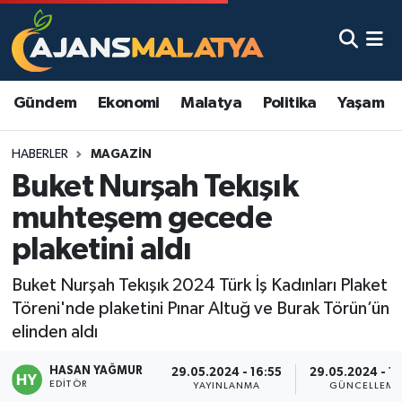
Asayiş
Malatya Nöbetçi Eczaneler
Gündem
Ekonomi
Malatya
Politika
Yaşam
Dünya
Malatya Hava Durumu
HABERLER
MAGAZIN
Eğitim
Malatya Namaz Vakitleri
Buket Nurşah Tekışık
Ekonomi
Malatya Trafik Yoğunluk Haritası
muhteşem gecede
plaketini aldı
Gündem
TFF 3.Lig 2.Grup Puan Durumu ve Fikstür
Buket Nurşah Tekışık 2024 Türk İş Kadınları Plaket
Kadın
Tüm Manşetler
Töreni'nde plaketini Pınar Altuğ ve Burak Törün’ün
elinden aldı
Kültür & Sanat
Son Dakika Haberleri
HASAN YAĞMUR
29.05.2024 - 16:55
29.05.2024 - 1
EDITÖR
Magazin
Haber Arşivi
YAYINLANMA
GÜNCELLEME