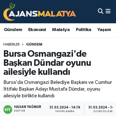
Asayiş
Malatya Nöbetçi Eczaneler
Gündem
Ekonomi
Malatya
Politika
Yaşam
Dünya
Malatya Hava Durumu
HABERLER
GÜNDEM
Eğitim
Malatya Namaz Vakitleri
Bursa Osmangazi'de
Ekonomi
Malatya Trafik Yoğunluk Haritası
Başkan Dündar oyunu
ailesiyle kullandı
Gündem
TFF 3.Lig 2.Grup Puan Durumu ve Fikstür
Bursa'da Osmangazi Belediye Başkanı ve Cumhur
Kadın
Tüm Manşetler
İttifakı Başkan Adayı Mustafa Dündar, oyunu
ailesiyle birlikte kullandı
Kültür & Sanat
Son Dakika Haberleri
HASAN YAĞMUR
31.03.2024 - 14:19
31.03.2024 - 14
EDITÖR
Magazin
Haber Arşivi
YAYINLANMA
GÜNCELLEME