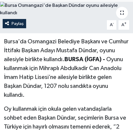
Politika
Paylaş
-
+
A
A
Sağlık
Spor
Bursa'da Osmangazi Belediye Başkanı ve Cumhur
İttifakı Başkan Adayı Mustafa Dündar, oyunu
Teknoloji
ailesiyle birlikte kullandı.
BURSA (İGFA) -
Oyunu
kullanmak için Mihraplı Abdulkadir Can Anadolu
Yaşam
İmam Hatip Lisesi’ne ailesiyle birlikte gelen
Başkan Dündar, 1207 nolu sandıkta oyunu
kullandı.
Oy kullanmak için okula gelen vatandaşlarla
sohbet eden Başkan Dündar, seçimlerin Bursa ve
Türkiye için hayırlı olmasını temenni ederek, “2