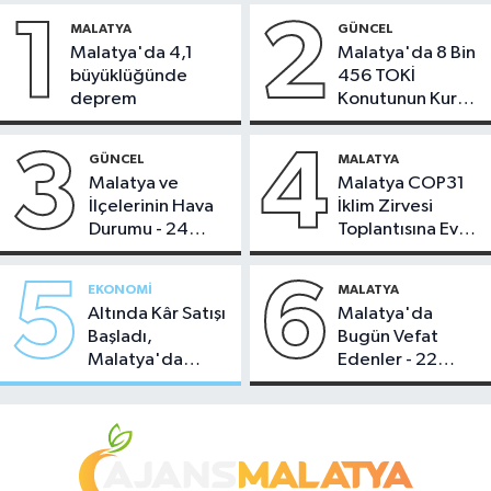
1
2
MALATYA
GÜNCEL
Malatya'da 4,1
Malatya'da 8 Bin
büyüklüğünde
456 TOKİ
deprem
Konutunun Kurası
Bugün Çekiliyor
3
4
GÜNCEL
MALATYA
Malatya ve
Malatya COP31
İlçelerinin Hava
İklim Zirvesi
Durumu - 24
Toplantısına Ev
Temmuz 2026
Sahipliği Yaptı
5
6
EKONOMI
MALATYA
Altında Kâr Satışı
Malatya'da
Başladı,
Bugün Vefat
Malatya'da
Edenler - 22
Makas Ne
Temmuz 2026
Durumda?