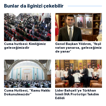
Bunlar da ilginizi çekebilir
Cuma hutbesi: Kimliğimiz
Genel Başkan Yıldırım, ‘Yeşil
geleceğimizdir
vatan yanarsa, geleceğimiz
de yanar’
Cuma Hutbesi, "Kamu Hakkı
Lider Bahçeli'ye Türkhan
Dokunulmazdır"
İsimli İHA Prototipi Takdim
Edildi