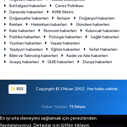
Battalgazi haberleri
Çerez Politikası
Darende haberleri
KVKK Metni
Doğanşehir haberleri
İletişim
Doğanyol haberleri
Reklam
Hekimhan haberleri
Gündem haberleri
Kale haberleri
Ekonomi haberleri
Kuluncak haberleri
Politika haberleri
Pütürge haberleri
Sağlık haberleri
Yazıhan haberleri
Yaşam haberleri
Yeşilyurt haberleri
Eğitim haberleri
Vefat Haberleri
Bilim ve Teknoloji haberleri
Kadın ve Aile haberleri
Asayiş haberleri
ÜLKE haberleri
Dünya haberleri
RSS
Copyright © 3 Nisan 2002 . Her hakkı saklıdır.
Haber Yazılımı:
TE Bilişim
En iyi site deneyimi sağlamak için çerezlerden
faydalanıyoruz. Detaylar için lütfen tıklayın.
Gizlilik politikası