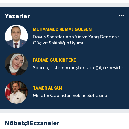
Yazarlar
MUHAMMED KEMAL GÜLŞEN
Dövüş Sanatlarında Yin ve Yang Dengesi:
Güç ve Sakinliğin Uyumu
FADIME GÜL KIRTEKE
Sporcu, sistemin müşterisi değil; öznesidir.
TAMER ALKAN
Milletin Cebinden Vekilin Sofrasına
Nöbetçi Eczaneler