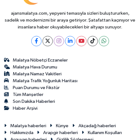
ajansmalatya.com, yepyeni temasıyla sizleri buluştururken,
sadelik ve modernizmi bir araya getiriyor. Şatafattan kaçınıyor ve
insanlara haber okuyabilecekleri bir altyapı sunuyor.
Malatya Nöbetçi Eczaneler
Malatya Hava Durumu
Malatya Namaz Vakitleri
Malatya Trafik Yoğunluk Haritası
Puan Durumu ve Fikstür
Tüm Manşetler
Son Dakika Haberleri
Haber Arşivi
Malatya haberleri
Künye
Akçadağ haberleri
Hakkımızda
Arapgir haberleri
Kullanım Koşulları
Arguvan haberleri
Gizlilik Sözleşmesi