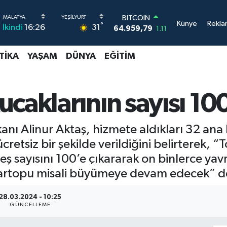
64.959,79
1.11
DOLAR
Künye
Rekla
°
31
İkindi
16:26
47,7436
0.18
EURO
55,2510
0.32
TIKA
YAŞAM
DÜNYA
EĞITIM
STERLİN
64,4811
0.38
GRAM ALTIN
6660.55
0.03
caklarının sayısı 10
BİST100
13.779
-14
anı Alinur Aktaş, hizmete aldıkları 32 an
retsiz bir şekilde verildiğini belirterek, 
reş sayısını 100’e çıkararak on binlerce y
kartopu misali büyümeye devam edecek” d
28.03.2024 - 10:25
GÜNCELLEME