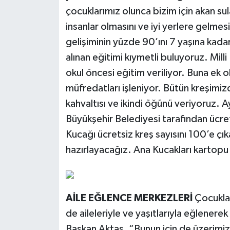
çocuklarımız olunca bizim için akan sul
insanlar olmasını ve iyi yerlere gelme
gelişiminin yüzde 90’ını 7 yaşına kada
alınan eğitimi kıymetli buluyoruz. Mill
okul öncesi eğitim veriliyor. Buna ek 
müfredatları işleniyor. Bütün kreşimi
kahvaltısı ve ikindi öğünü veriyoruz. A
Büyükşehir Belediyesi tarafından ücr
Kucağı ücretsiz kreş sayısını 100’e ç
hazırlayacağız. Ana Kucakları karto
AİLE EĞLENCE MERKEZLERİ
Çocuklar
de aileleriyle ve yaşıtlarıyla eğlenere
Başkan Aktaş, “Bunun için de üzerimiz