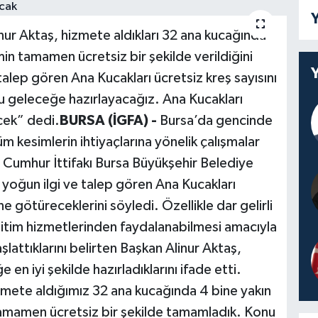
Y
nur Aktaş, hizmete aldıkları 32 ana kucağında
in tamamen ücretsiz bir şekilde verildiğini
alep gören Ana Kucakları ücretsiz kreş sayısını
u geleceğe hazırlayacağız. Ana Kucakları
ek” dedi.
BURSA (İGFA) -
Bursa’da gencinde
m kesimlerin ihtiyaçlarına yönelik çalışmalar
 Cumhur İttifakı Bursa Büyükşehir Belediye
yoğun ilgi ve talep gören Ana Kucakları
e götüreceklerini söyledi. Özellikle dar gelirli
eğitim hizmetlerinden faydalanabilmesi amacıyla
şlattıklarını belirten Başkan Alinur Aktaş,
en iyi şekilde hazırladıklarını ifade etti.
ete aldığımız 32 ana kucağında 4 bine yakın
tamamen ücretsiz bir şekilde tamamladık. Konu