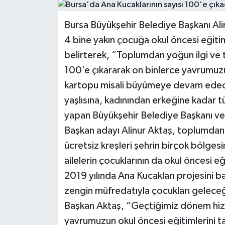
Politika
Bursa Büyükşehir Belediye Başkanı Ali
4 bine yakın çocuğa okul öncesi eğitim
Sağlık
belirterek, “Toplumdan yoğun ilgi ve t
Spor
100’e çıkararak on binlerce yavrumuz
kartopu misali büyümeye devam edec
Teknoloji
yaşlısına, kadınından erkeğine kadar tü
yapan Büyükşehir Belediye Başkanı ve
Yaşam
Başkan adayı Alinur Aktaş, toplumdan 
ücretsiz kreşleri şehrin birçok bölgesin
ailelerin çocuklarının da okul öncesi 
2019 yılında Ana Kucakları projesini ba
zengin müfredatıyla çocukları geleceğe 
Başkan Aktaş, “Geçtiğimiz dönem hizm
yavrumuzun okul öncesi eğitimlerini 