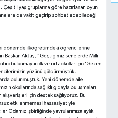
 Çeşitli yaş gruplarına göre hazırlanan oyun
annelere de vakit geçirip sohbet edebileceği
i dönemde ilköğretimdeki öğrencilerine
tan Başkan Aktaş, “Geçtiğimiz senelerde Milli
ntini bulunmayan ilk ve ortaokullar için ‘Gezen
encilerimizin yüzünü güldürmüştük.
mlarda bulunmuştuk. Yeni dönemde aile
ızın okullarında sağlıklı gıdayla buluşmaları
 alışverişleri için destek sağlıyoruz. Bu
umsuz etkilenmemesi hassasiyetiyle
iler Odamız işbirliğinde yavrularımıza aylık