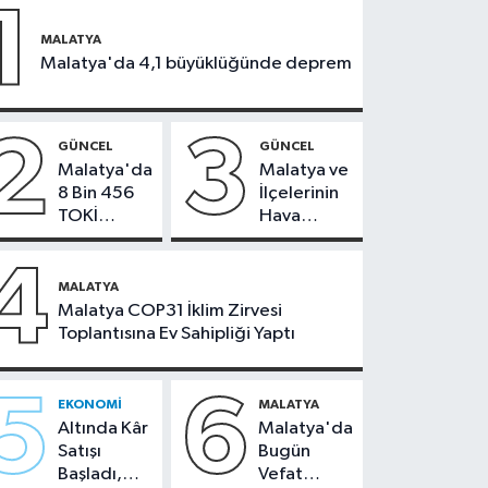
1
MALATYA
Malatya'da 4,1 büyüklüğünde deprem
2
3
GÜNCEL
GÜNCEL
Malatya'da
Malatya ve
8 Bin 456
İlçelerinin
TOKİ
Hava
Konutunun
Durumu -
Kurası
24
4
Bugün
Temmuz
MALATYA
Çekiliyor
2026
Malatya COP31 İklim Zirvesi
Toplantısına Ev Sahipliği Yaptı
5
6
EKONOMI
MALATYA
Altında Kâr
Malatya'da
Satışı
Bugün
Başladı,
Vefat