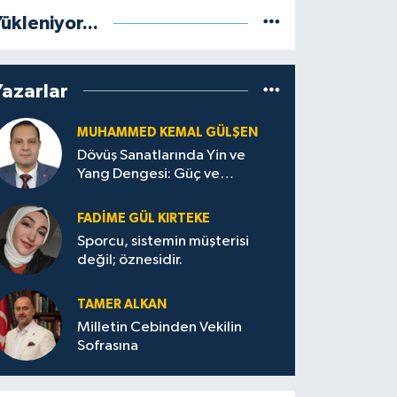
ükleniyor...
Yazarlar
MUHAMMED KEMAL GÜLŞEN
Dövüş Sanatlarında Yin ve
Yang Dengesi: Güç ve
Sakinliğin Uyumu
FADIME GÜL KIRTEKE
Sporcu, sistemin müşterisi
değil; öznesidir.
TAMER ALKAN
Milletin Cebinden Vekilin
Sofrasına