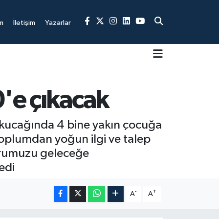
m
İletişim
Yazarlar
0'e çıkacak
a kucağında 4 bine yakın çocuğa
“Toplumdan yoğun ilgi ve talep
avrumuzu geleceğe
edi
-
+
A
A