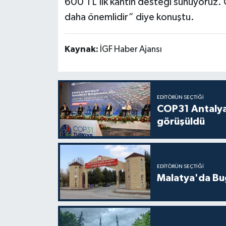
600 TL’lik kantin desteği sunuyoruz. 
daha önemlidir” diye konuştu.
Kaynak:
İGF Haber Ajansı
EDITÖRÜN SEÇTIĞI
COP31 Antalya
görüşüldü
EDITÖRÜN SEÇTIĞI
Malatya'da Bu