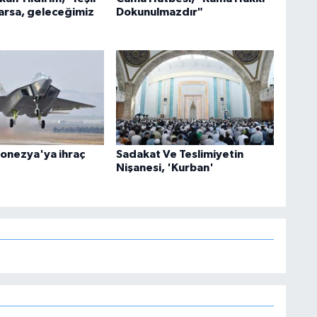
arsa, geleceğimiz
Dokunulmazdır"
onezya'ya ihraç
Sadakat Ve Teslimiyetin
Nişanesi, 'Kurban'