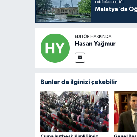
EDITÖRÜN SEÇTIĞI
Malatya'da Öğ
EDITÖR HAKKINDA
Hasan Yağmur
Bunlar da ilginizi çekebilir
Cuma hutbesi: Kimliğimiz
Genel Başk