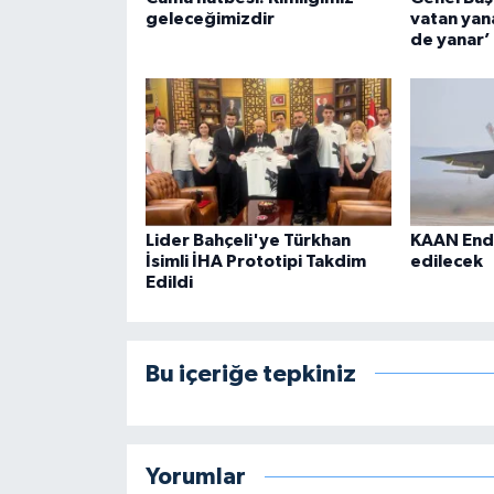
geleceğimizdir
vatan yan
de yanar’
Lider Bahçeli'ye Türkhan
KAAN End
İsimli İHA Prototipi Takdim
edilecek
Edildi
Bu içeriğe tepkiniz
Yorumlar