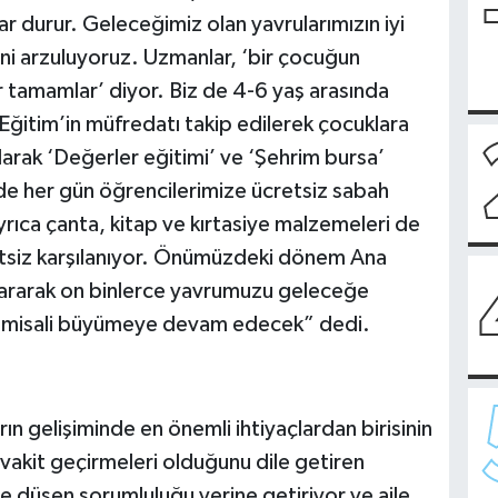
ar durur. Geleceğimiz olan yavrularımızın iyi
sini arzuluyoruz. Uzmanlar, ‘bir çocuğun
r tamamlar’ diyor. Biz de 4-6 yaş arasında
i Eğitim’in müfredatı takip edilerek çocuklara
olarak ‘Değerler eğitimi’ ve ‘Şehrim bursa’
zde her gün öğrencilerimize ücretsiz sabah
yrıca çanta, kitap ve kırtasiye malzemeleri de
etsiz karşılanıyor. Önümüzdeki dönem Ana
ıkararak on binlerce yavrumuzu geleceğe
pu misali büyümeye devam edecek” dedi.
ın gelişiminde en önemli ihtiyaçlardan birisinin
k vakit geçirmeleri olduğunu dile getiren
e düşen sorumluluğu yerine getiriyor ve aile