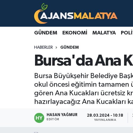
Asayiş
Malatya Nöbetçi Eczaneler
GÜNDEM
EKONOMI
MALATYA
POLI
Dünya
Malatya Hava Durumu
HABERLER
GÜNDEM
Eğitim
Malatya Namaz Vakitleri
Bursa'da Ana Ku
Ekonomi
Malatya Trafik Yoğunluk Haritası
Bursa Büyükşehir Belediye Başk
Gündem
TFF 3.Lig 2.Grup Puan Durumu ve Fikstür
okul öncesi eğitimin tamamen üc
gören Ana Kucakları ücretsiz k
Kadın
Tüm Manşetler
hazırlayacağız Ana Kucakları 
Kültür & Sanat
Son Dakika Haberleri
HASAN YAĞMUR
28.03.2024 - 10:18
EDITÖR
YAYINLANMA
Magazin
Haber Arşivi