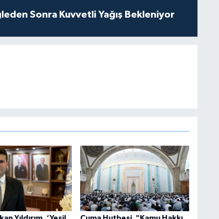
leden Sonra Kuvvetli Yağış Bekleniyor
an Yıldırım, ‘Yeşil
Cuma Hutbesi, "Kamu Hakkı